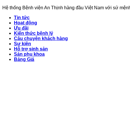
Hệ thống Bệnh viện An Thịnh hàng đầu Việt Nam với sứ mệnh:
Tin tức
Hoạt động
Ưu đãi
Kiến thức bệnh lý
Câu chuyện khách hàng
Sự kiện
Hỗ trợ sinh sản
Sản phụ khoa
Bảng Giá