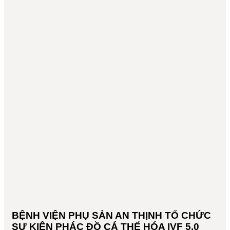
BỆNH VIỆN PHỤ SẢN AN THỊNH TỔ CHỨC
SỰ KIỆN PHÁC ĐỒ CÁ THỂ HÓA IVF 5.0