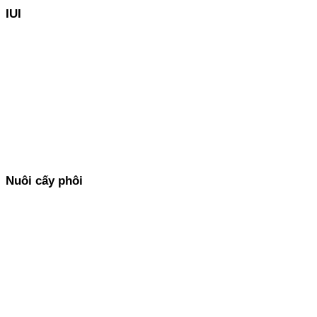
IUI
Xem thêm
Nuôi cấy phôi
Xem thêm