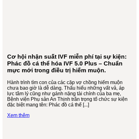
Cơ hội nhận suất IVF miễn phí tại sự kiện:
Phác đồ cá thể hóa IVF 5.0 Plus – Chuẩn
mực mới trong điều trị hiếm muộn.
Hành trình tìm con của các cặp vợ chồng hiếm muộn
chưa bao giờ là dễ dàng. Thấu hiểu những vất vả, áp
lực tâm lý cũng như gánh nặng tài chính của ba mẹ,
Bệnh viện Phụ sản An Thịnh trân trọng tổ chức sự kiện
đặc biệt mang tên: Phác đồ cá thể [...]
Xem thêm