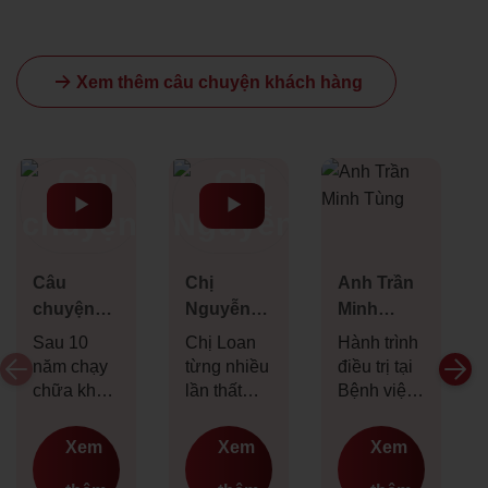
Xem thêm câu chuyện khách hàng
Câu
Chị
Anh Trần
chuyện
Nguyễn
Minh
của vợ
Thị Loan
Tùng
Sau 10
Chị Loan
Hành trình
chồng chị
năm chạy
từng nhiều
điều trị tại
Phương
chữa khắp
lần thất
Bệnh viện
và anh
nơi vì vợ bị
vọng vì u
Phụ sản
đa nang
nang
An Thịnh
Hưng
Xem
Xem
Xem
buồng
buồng
đã giúp
trứng,
trứng, cho
anh Tùng