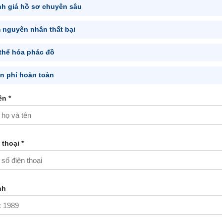
h giá hồ sơ chuyên sâu
 nguyên nhân thất bại
thể hóa phác đồ
n phí hoàn toàn
Dịch vụ của Bệnh viện
ên *
Phụ sản An Thịnh
Lựa chọn dịch vụ bạn quan tâm để An Thịnh
 thoại *
mang đến giải pháp chăm sóc phù hợp.
nh