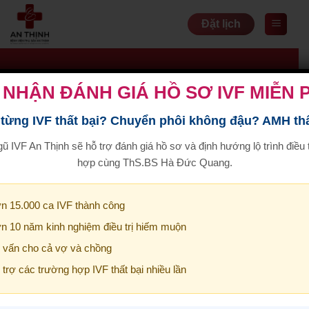
Bỏ
Đặt lịch
qua
nội
dung
 NHẬN ĐÁNH GIÁ HỒ SƠ IVF MIỄN 
 từng IVF thất bại? Chuyển phôi không đậu? AMH th
gũ IVF An Thịnh sẽ hỗ trợ đánh giá hồ sơ và định hướng lộ trình điều t
hợp cùng
ThS.BS Hà Đức Quang
.
n 15.000 ca IVF thành công
n 10 năm kinh nghiệm điều trị hiếm muộn
 vấn cho cả vợ và chồng
trợ các trường hợp IVF thất bại nhiều lần