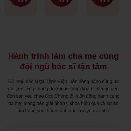
thêm
thêm
thêm
chồng tinh
đến khi
vượt qua
trùng yếu,
hành trình
rối loạn
vợ chồng
tại An
cương
chị
Thịnh mở
dương,
Phương
ra một kết
khép lại
và anh
thúc trọn
những
Hưng cuối
vẹn với
năm tháng
cùng đã
sức khỏe
hiếm muộn
Hành trình làm cha mẹ cùng
đón con
hồi phục
và mở ra
gái Bảo
và niềm
niềm hạnh
đội ngũ bác sĩ tận tâm
Ngọc khỏe
hạnh phúc
phúc được
mạnh nhờ
đón con
làm cha.
Đội ngũ bác sĩ tại Bệnh Viện luôn đồng hành cùng ba
hành trình
yêu. Lo
Những
mẹ trên từng chặng đường từ thăm khám, điều trị đến
điều trị
lắng ban
ngày im
thành công
đầu Chị
lặng giữa
đón con yêu chào đời. Chúng tôi luôn đồng hành cùng
tại Bệnh
Nguyễn
hai vợ
ba mẹ, mang đến giải pháp y khoa hiệu quả và sự an
Viện Phụ
Thị Loan
chồng Anh
tâm trong suốt hành trình đón con yêu về nhà.
Sản An
(32 tuổi,
Trần Minh
Thịnh.
Hà Nội)
Tùng, 37
Khởi đầu
từng trải
tuổi, và chị