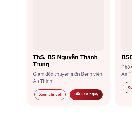
ThS. BS Nguyễn Thành
BSC
Trung
Phó 
Giám đốc chuyên môn Bệnh viện
An T
An Thịnh
Xe
Đặt lịch ngay
Xem chi tiết