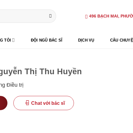
496 BẠCH MAI, PHƯỜ
G TÔI
ĐỘI NGŨ BÁC SĨ
DỊCH VỤ
CÂU CHUYỆ
guyễn Thị Thu Huyền
g Điều trị
Chat với bác sĩ