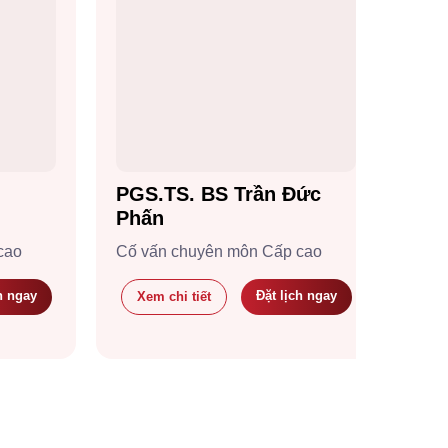
PGS.TS. BS Trần Đức
Th
Phấn
Giá
cao
Cố vấn chuyên môn Cấp cao
viện
h ngay
Đặt lịch ngay
Xem chi tiết
X