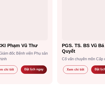
KI Phạm Vũ Thư
PGS. TS. BS Vũ Bá
Quyết
Giám đốc Bệnh viện Phụ sản
hịnh
Cố vấn chuyên môn Cấp 
Đặt lịch ngay
Đặt lịc
m chi tiết
Xem chi tiết