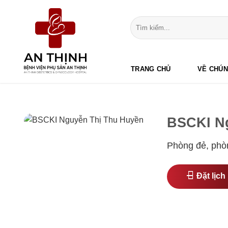
Bỏ
qua
nội
dung
TRANG CHỦ
VỀ CHÚN
BSCKI N
Phòng đẻ, phòn
Đặt lịch