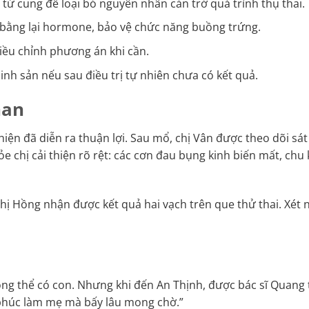
 tử cung để loại bỏ nguyên nhân cản trở quá trình thụ thai.
n bằng lại hormone, bảo vệ chức năng buồng trứng.
điều chỉnh phương án khi cần.
inh sản nếu sau điều trị tự nhiên chưa có kết quả.
nan
 hiện đã diễn ra thuận lợi. Sau mổ, chị Vân được theo dõi s
hỏe chị cải thiện rõ rệt: các cơn đau bụng kinh biến mất, chu
i chị Hồng nhận được kết quả hai vạch trên que thử thai. Xé
ông thể có con. Nhưng khi đến An Thịnh, được bác sĩ Quang t
h phúc làm mẹ mà bấy lâu mong chờ.”