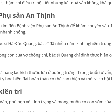
, thậm chí điều trị nội tiết nhưng kết quả vẫn không khả q
Phụ sản An Thịnh
 tìm đến Bệnh viện Phụ sản An Thịnh để khám chuyên sâu. Ng
c nhanh chóng.
bác sĩ Hà Đức Quang, bác sĩ đã nhiều năm kinh nghiệm tron
ng con của vợ chồng chị, bác sĩ Quang chỉ định thực hiện c
i nang lạc kích thước lớn ở buồng trứng. Trong buổi tư vấn, 
i y học hiện đại hoàn toàn có thể can thiệp và mở ra cơ hội
kiên trì
hị Vân, phù hợp với tình trạng và mong muốn có con sớm của