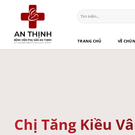
Bỏ
qua
nội
dung
TRANG CHỦ
VỀ CHÚN
Chị Tăng Kiều V