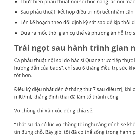
Thực hiện phẫu thuật nội soi bóc nang lạc nội mạc
Sau phẫu thuật, kết hợp điều trị nội tiết nhằm câ
Lên kế hoạch theo dõi định kỳ sát sao để kịp thời 
Đưa ra mốc thời gian cụ thể và phương án hỗ trợ s
Trái ngọt sau hành trình gian 
Ca phẫu thuật nội soi do bác sĩ Quang trực tiếp thực
hướng dẫn của bác sĩ, chỉ sau 6 tháng điều trị, sức k
tốt hơn.
Điều kỳ diệu nhất đến ở tháng thứ 7 sau điều trị, kh
mIU/ml, khẳng định thai đã làm tổ thành công.
Vợ chồng chị Vân xúc động chia sẻ:
“Thật sự đã có lúc vợ chồng tôi nghĩ rằng mình sẽ kh
tin đúng chỗ. Bây giờ, tôi đã có thể sống trong hạn