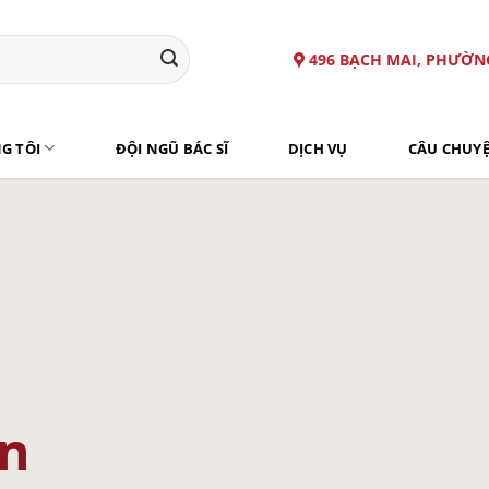
496 BẠCH MAI, PHƯỜN
G TÔI
ĐỘI NGŨ BÁC SĨ
DỊCH VỤ
CÂU CHUY
ân