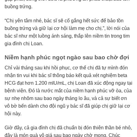
buồng trứng.
“Chị yên tâm nhé, bác sĩ sẽ cố gắng hết sức để bảo tồn
buồng trứng và giữ lại cơ hội làm mẹ cho chị.”, lời nói của
bác sĩ như một luồng ánh sáng, thắp lên niềm tin trong tim
gia đình chị Loan.
Niềm hạnh phúc ngọt ngào sau bao chờ đợi
Chỉ vài tháng sau khi hồi phục, cơ thể chị đã tự mình đón
nhận tin vui khi bác sĩ thông báo kết quả xét nghiệm beta
HCG đạt hơn 1.200 mIU/mL, chị Loan đã xúc động ngay tại
bệnh viện. Đó là nước mắt của niềm hạnh phúc vỡ òa, của
sự nhẹ nhõm sau bao ngày tháng lo âu, và cả sự biết ơn
vô bờ bến dành cho đội ngũ y bác sĩ đã giúp chị giữ lại cơ
hội này.
Giờ đây, cả gia đình chị đã chuẩn bị đón thiên thần bé nhỏ,
đây là món quà vô giá sau bao ngày chờ mong. Chúc