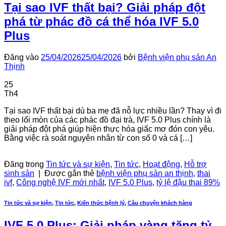
Tại sao IVF thất bại? Giải pháp đột
phá từ phác đồ cá thể hóa IVF 5.0
Plus
Đăng vào
25/04/2026
25/04/2026
bởi
Bệnh viện phụ sản An
Thịnh
25
Th4
Tại sao IVF thất bại dù ba mẹ đã nỗ lực nhiều lần? Thay vì đi
theo lối mòn của các phác đồ đại trà, IVF 5.0 Plus chính là
giải pháp đột phá giúp hiện thực hóa giấc mơ đón con yêu.
Bằng việc rà soát nguyên nhân từ con số 0 và cá […]
Tiếp tục đọc
→
Đăng trong
Tin tức và sự kiện
,
Tin tức
,
Hoạt động
,
Hỗ trợ
sinh sản
|
Được gắn thẻ
bệnh viện phụ sản an thịnh
,
thai
ivf
,
Công nghệ IVF mới nhất
,
IVF 5.0 Plus
,
tỷ lệ đậu thai 89%
Tin tức và sự kiện
,
Tin tức
,
Kiến thức bệnh lý
,
Câu chuyện khách hàng
IVF 5.0 Plus: Giải pháp vàng tăng tỷ