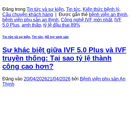
Tiếp tục đọc
→
Đăng trong
Tin tức và sự kiện
,
Tin tức
,
Kiến thức bệnh lý
,
Câu chuyện khách hàng
|
Được gắn thẻ
bệnh viện an thịnh
,
bệnh viện phụ sản an thịnh
,
Công nghệ IVF mới nhất
,
IVF
5.0 Plus
,
amh thấp
,
tỷ lệ đậu thai 89%
Tin tức và sự kiện
,
Tin tức
,
Hỗ trợ sinh sản
Sự khác biệt giữa IVF 5.0 Plus và IVF
truyền thống: Tại sao tỷ lệ thành
công cao hơn?
Đăng vào
20/04/2026
21/04/2026
bởi
Bệnh viện phụ sản An
Thịnh