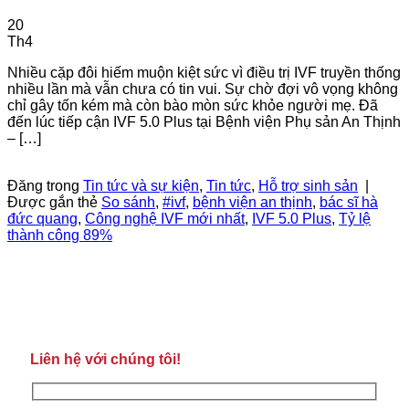
20
Th4
Nhiều cặp đôi hiếm muộn kiệt sức vì điều trị IVF truyền thống
nhiều lần mà vẫn chưa có tin vui. Sự chờ đợi vô vọng không
chỉ gây tốn kém mà còn bào mòn sức khỏe người mẹ. Đã
đến lúc tiếp cận IVF 5.0 Plus tại Bệnh viện Phụ sản An Thịnh
– […]
Tiếp tục đọc
→
Đăng trong
Tin tức và sự kiện
,
Tin tức
,
Hỗ trợ sinh sản
|
Được gắn thẻ
So sánh
,
#ivf
,
bệnh viện an thịnh
,
bác sĩ hà
đức quang
,
Công nghệ IVF mới nhất
,
IVF 5.0 Plus
,
Tỷ lệ
thành công 89%
Liên hệ với chúng tôi!