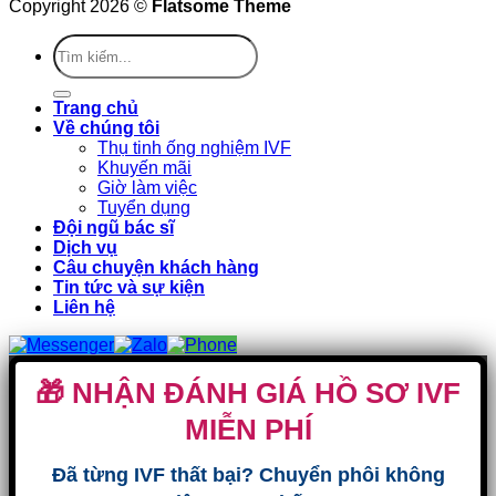
Copyright 2026 ©
Flatsome Theme
Trang chủ
Về chúng tôi
Thụ tinh ống nghiệm IVF
Khuyến mãi
Giờ làm việc
Tuyển dụng
Đội ngũ bác sĩ
Dịch vụ
Câu chuyện khách hàng
Tin tức và sự kiện
Liên hệ
🎁 NHẬN ĐÁNH GIÁ HỒ SƠ IVF
MIỄN PHÍ
Đã từng IVF thất bại? Chuyển phôi không