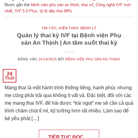
Được gắn thẻ
bệnh viện phụ sản an thịnh
,
thai ivf
,
Công nghệ IVF mới
nhất
,
IVF 5.0 Plus
,
tỷ lệ đậu thai 89%
TIN TỨC
,
KIẾN THỨC BỆNH LÝ
Quản lý thai kỳ IVF tại Bệnh viện Phụ
sản An Thịnh | An tâm suốt thai kỳ
ĐĂNG VÀO
24/10/2025
BỞI
BỆNH VIỆN PHỤ SẢN AN THỊNH
24
Th10
Mang thai là một hành trình thiêng liêng, hạnh phúc nhưng
mẹ cũng phải trải qua không ít vất vả. Đặc biệt, đối với các
mẹ mang thai IVF, để hái được “trái ngọt” mẹ sẽ cần cả quá
trình chăm chút tỉ mỉ, kỹ lưỡng hơn rất nhiều. Làm sao để
bé yêu phát […]
TIẾP TỤC ĐỌC
→