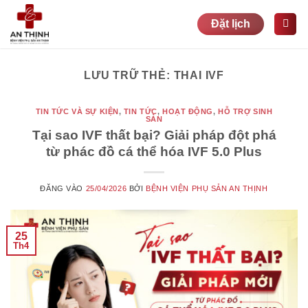
Bỏ
Đặt lịch
qua
nội
dung
LƯU TRỮ THẺ:
THAI IVF
TIN TỨC VÀ SỰ KIỆN
,
TIN TỨC
,
HOẠT ĐỘNG
,
HỖ TRỢ SINH
SẢN
Tại sao IVF thất bại? Giải pháp đột phá
từ phác đồ cá thể hóa IVF 5.0 Plus
ĐĂNG VÀO
25/04/2026
BỞI
BỆNH VIỆN PHỤ SẢN AN THỊNH
25
Th4