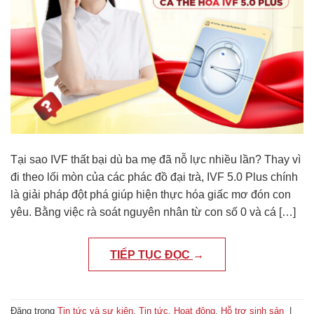
Tại sao IVF thất bại dù ba mẹ đã nỗ lực nhiều lần? Thay vì
đi theo lối mòn của các phác đồ đại trà, IVF 5.0 Plus chính
là giải pháp đột phá giúp hiện thực hóa giấc mơ đón con
yêu. Bằng việc rà soát nguyên nhân từ con số 0 và cá […]
TIẾP TỤC ĐỌC
→
Đăng trong
Tin tức và sự kiện
,
Tin tức
,
Hoạt động
,
Hỗ trợ sinh sản
|