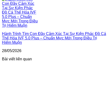
Hành Trình Tìm Con Đầy Cảm Xúc Tại Sự Kiện Phác Đồ Cá
Thể Hóa IVF 5.0 Plus – Chuẩn Mực Mới Trong Điều Trị
Hiếm Muộn
28/05/2026
Bài viết liên quan