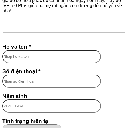
gia để sở hữu phác đồ cá nhân hóa ngay hôm nay. Hãy để
IVF 5.0 Plus giúp ba mẹ rút ngắn con đường đón bé yêu về
nhà!
Họ và tên *
Số điện thoại *
Năm sinh
Tình trạng hiện tại