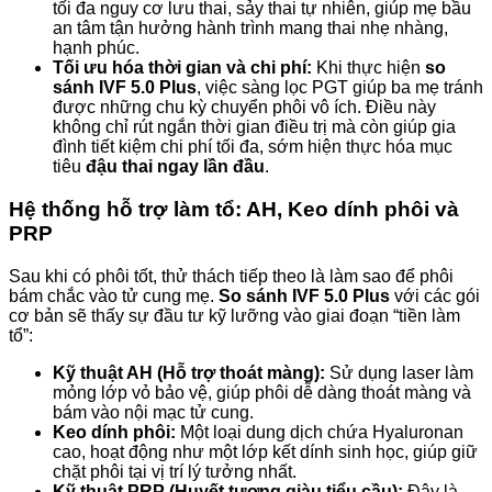
tối đa nguy cơ lưu thai, sảy thai tự nhiên, giúp mẹ bầu
an tâm tận hưởng hành trình mang thai nhẹ nhàng,
hạnh phúc.
Tối ưu hóa thời gian và chi phí:
Khi thực hiện
so
sánh IVF 5.0 Plus
, việc sàng lọc PGT giúp ba mẹ tránh
được những chu kỳ chuyển phôi vô ích. Điều này
không chỉ rút ngắn thời gian điều trị mà còn giúp gia
đình tiết kiệm chi phí tối đa, sớm hiện thực hóa mục
tiêu
đậu thai ngay lần đầu
.
Hệ thống hỗ trợ làm tổ: AH, Keo dính phôi và
PRP
Sau khi có phôi tốt, thử thách tiếp theo là làm sao để phôi
bám chắc vào tử cung mẹ.
So sánh IVF 5.0 Plus
với các gói
cơ bản sẽ thấy sự đầu tư kỹ lưỡng vào giai đoạn “tiền làm
tổ”:
Kỹ thuật AH (Hỗ trợ thoát màng):
Sử dụng laser làm
mỏng lớp vỏ bảo vệ, giúp phôi dễ dàng thoát màng và
bám vào nội mạc tử cung.
Keo dính phôi:
Một loại dung dịch chứa Hyaluronan
cao, hoạt động như một lớp kết dính sinh học, giúp giữ
chặt phôi tại vị trí lý tưởng nhất.
Kỹ thuật PRP (Huyết tương giàu tiểu cầu):
Đây là