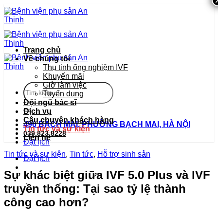
Bỏ
qua
nội
dung
Trang chủ
Về chúng tôi
Thụ tinh ống nghiệm IVF
Khuyến mãi
Giờ làm việc
Tuyển dụng
Đội ngũ bác sĩ
Dịch vụ
Câu chuyện khách hàng
496 BẠCH MAI, PHƯỜNG BẠCH MAI, HÀ NỘI
Tin tức và sự kiện
039.823.8228
Liên hệ
Đặt lịch
Tin tức và sự kiện
,
Tin tức
,
Hỗ trợ sinh sản
Đặt lịch
Sự khác biệt giữa IVF 5.0 Plus và IVF
truyền thống: Tại sao tỷ lệ thành
công cao hơn?