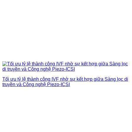
Tối ưu tỷ lệ thành công IVF nhờ sự kết hợp giữa Sàng lọc di
truyền và Công nghệ Piezo-ICSI