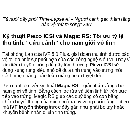
Tủ nuôi cấy phôi Time-Lapse AI – Người canh gác thầm lặng
bảo vệ “mầm sống” 24/7
Kỹ thuật Piezo ICSI và Magic RS: Tối ưu tỷ lệ
thụ tinh, “cứu cánh” cho nam giới vô tinh
Tại phòng Lab của IVF 5.0 Plus, giai đoạn thụ tinh được bảo
vệ tối đa nhờ sự phối hợp của các công nghệ siêu vi. Thay vì
kim tiêm truyền thống dễ gây tổn thương,
Piezo ICSI
sử
dụng xung rung siêu nhỏ để đưa tinh trùng vào trứng một
cách nhẹ nhàng, bảo toàn màng noãn tuyệt đối.
Bên cạnh đó, với kỹ thuật
Magic RS
– giải pháp vàng cho
nam giới vô tinh. Bằng cách lọc rửa và tiêm tinh tử tròn trực
tiếp vào trứng, Magic RS giúp các quý ông có con bằng
chính huyết thống của mình, mở ra hy vọng cuối cùng – điều
mà
IVF truyền thống
trước đây gần như phải bó tay hoặc
khuyên bệnh nhân đi xin tinh trùng.