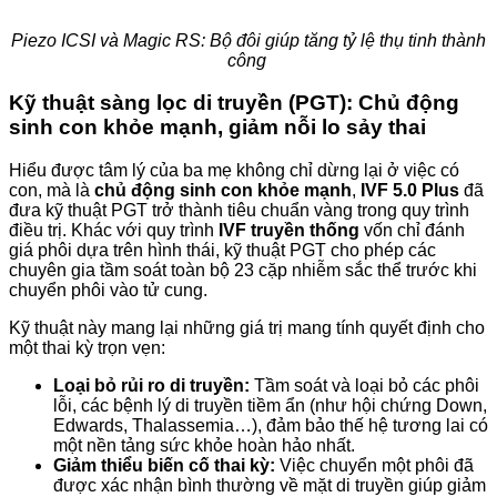
Piezo ICSI và Magic RS: Bộ đôi giúp tăng tỷ lệ thụ tinh thành
công
Kỹ thuật sàng lọc di truyền (PGT): Chủ động
sinh con khỏe mạnh, giảm nỗi lo sảy thai
Hiểu được tâm lý của ba mẹ không chỉ dừng lại ở việc có
con, mà là
chủ động sinh con khỏe mạnh
,
IVF 5.0 Plus
đã
đưa kỹ thuật PGT trở thành tiêu chuẩn vàng trong quy trình
điều trị. Khác với quy trình
IVF truyền thống
vốn chỉ đánh
giá phôi dựa trên hình thái, kỹ thuật PGT cho phép các
chuyên gia tầm soát toàn bộ 23 cặp nhiễm sắc thể trước khi
chuyển phôi vào tử cung.
Kỹ thuật này mang lại những giá trị mang tính quyết định cho
một thai kỳ trọn vẹn:
Loại bỏ rủi ro di truyền:
Tầm soát và loại bỏ các phôi
lỗi, các bệnh lý di truyền tiềm ẩn (như hội chứng Down,
Edwards, Thalassemia…), đảm bảo thế hệ tương lai có
một nền tảng sức khỏe hoàn hảo nhất.
Giảm thiểu biến cố thai kỳ:
Việc chuyển một phôi đã
được xác nhận bình thường về mặt di truyền giúp giảm