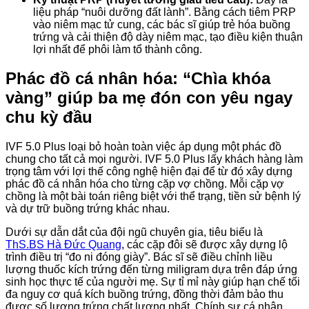
liệu pháp “nuôi dưỡng đất lành”. Bằng cách tiêm PRP
vào niêm mạc tử cung, các bác sĩ giúp trẻ hóa buồng
trứng và cải thiện độ dày niêm mạc, tạo điều kiện thuận
lợi nhất để phôi làm tổ thành công.
Phác đồ cá nhân hóa: “Chìa khóa
vàng” giúp ba mẹ đón con yêu ngay
chu kỳ đầu
IVF 5.0 Plus loại bỏ hoàn toàn việc áp dụng một phác đồ
chung cho tất cả mọi người. IVF 5.0 Plus lấy khách hàng làm
trọng tâm với lợi thế công nghệ hiện đại để từ đó xây dựng
phác đồ cá nhân hóa cho từng cặp vợ chồng. Mỗi cặp vợ
chồng là một bài toán riêng biệt với thể trạng, tiền sử bệnh lý
và dự trữ buồng trứng khác nhau.
Dưới sự dẫn dắt của đội ngũ chuyên gia, tiêu biểu là
ThS.BS
Hà Đức Quang
, các cặp đôi sẽ được xây dựng lộ
trình điều trị “đo ni đóng giày”. Bác sĩ sẽ điều chỉnh liều
lượng thuốc kích trứng đến từng miligram dựa trên đáp ứng
sinh học thực tế của người mẹ. Sự tỉ mỉ này giúp hạn chế tối
đa nguy cơ quá kích buồng trứng, đồng thời đảm bảo thu
được số lượng trứng chất lượng nhất. Chính sự cá nhân