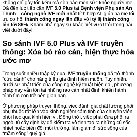
không chỉ gây tốn kém mà còn bào mòn sức khỏe người mẹ.
Đã đến lúc tiếp cận
IVF 5.0 Plus
tại
Bệnh viện Phụ sản An
Thịnh
–
công nghệ IVF mới nhất
tích hợp AI, giúp ba mẹ tối
ưu cơ hội
thành công ngay lần đầu
với
tỷ lệ thành công
lên tới 89%
. Khám phá ngay sự khác biệt vượt trội trong bài
viết dưới đây!
So sánh IVF 5.0 Plus và IVF truyền
thống: Xóa bỏ rào cản, hiện thực hóa
ước mơ
Trong suốt nhiều thập kỷ qua,
IVF truyền thống
đã trở thành
“cứu cánh” cho hàng triệu gia đình hiếm muộn. Tuy nhiên,
dưới sự phát triển của công nghệ kỹ thuật hiện đại, phương
pháp này vẫn tồn tại những rào cản nhất định khiến hành
trình tìm con trở nên gian nan.
Ở phương pháp truyền thống, việc đánh giá chất lượng phôi
phụ thuộc rất lớn vào kinh nghiệm cảm tính của chuyên viên
phôi học qua kính hiển vi. Đồng thời, việc phải đưa phôi ra
ngoài tủ cấy định kỳ để kiểm tra vô tình tạo ra những cú sốc
nhiệt hoặc biến đổi môi trường, làm giảm đi sức sống của
“mầm sống” quý giá.