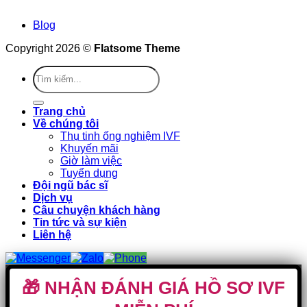
Blog
Copyright 2026 ©
Flatsome Theme
Trang chủ
Về chúng tôi
Thụ tinh ống nghiệm IVF
Khuyến mãi
Giờ làm việc
Tuyển dụng
Đội ngũ bác sĩ
Dịch vụ
Câu chuyện khách hàng
Tin tức và sự kiện
Liên hệ
🎁 NHẬN ĐÁNH GIÁ HỒ SƠ IVF