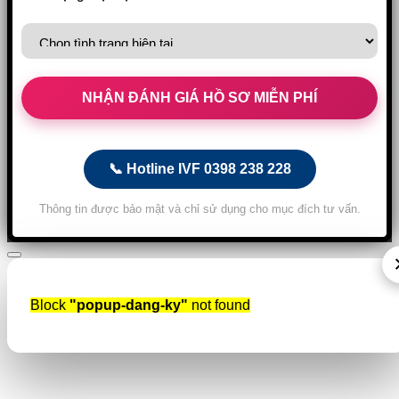
📞 Hotline IVF 0398 238 228
Thông tin được bảo mật và chỉ sử dụng cho mục đích tư vấn.
Block
"popup-dang-ky"
not found