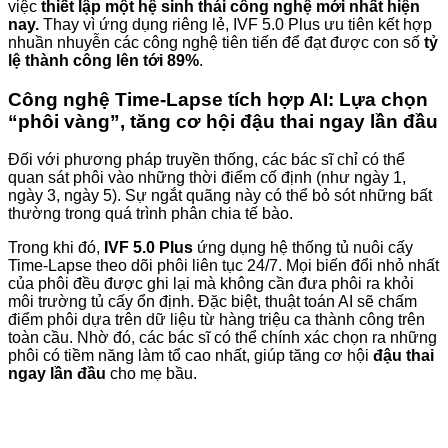
việc
thiết lập một hệ sinh thái công nghệ mới nhất hiện
nay.
Thay vì ứng dụng riêng lẻ, IVF 5.0 Plus ưu tiên kết hợp
nhuần nhuyễn các công nghệ tiên tiến để đạt được con số
tỷ
lệ thành công lên tới 89%
.
Công nghệ Time-Lapse tích hợp AI: Lựa chọn
“phôi vàng”, tăng cơ hội đậu thai ngay lần đầu
Đối với phương pháp truyền thống, các bác sĩ chỉ có thể
quan sát phôi vào những thời điểm cố định (như ngày 1,
ngày 3, ngày 5). Sự ngắt quãng này có thể bỏ sót những bất
thường trong quá trình phân chia tế bào.
Trong khi đó,
IVF 5.0 Plus
ứng dụng hệ thống tủ nuôi cấy
Time-Lapse theo dõi phôi liên tục 24/7. Mọi biến đổi nhỏ nhất
của phôi đều được ghi lại mà không cần đưa phôi ra khỏi
môi trường tủ cấy ổn định. Đặc biệt, thuật toán AI sẽ chấm
điểm phôi dựa trên dữ liệu từ hàng triệu ca thành công trên
toàn cầu. Nhờ đó, các bác sĩ có thể chính xác chọn ra những
phôi có tiềm năng làm tổ cao nhất, giúp tăng cơ hội
đậu thai
ngay lần đầu
cho mẹ bầu.