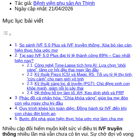
Tác giả:
Bệnh viện phụ sản An Thịnh
Ngày cập nhật: 21/04/2026
Mục lục bài viết
So sánh IVF 5.0 Plus và IVF truyền thống: Xóa bỏ rào cản,
hiện thực hóa ước mơ
Tại sao IVF 5.0 Plus đạt tỷ lệ thành công 89% – Cao nhất
hiện nay?
Công nghệ Time-Lapse tích hợp AI: Lựa chọn “phôi
vàng”, tăng cơ hội đậu thai ngay lần đầu
Kỹ thuật Piezo ICSI và Magic RS: Tối ưu tỷ lệ thụ tinh,
“cứu cánh” cho nam giới vô tinh
Kỹ thuật sàng lọc di truyền (PGT): Chủ động sinh con
khỏe mạnh, giảm nỗi lo sảy thai
Hệ thống hỗ trợ làm tổ: AH, Keo dính phôi và PRP
Phác đồ cá nhân hóa: “Chìa khóa vàng” giúp ba mẹ đón
con yêu ngay chu kỳ đầu
Quy trình khép kín toàn diện: Đồng hành từ IVF đến khi
con chào đời bình an
Bước đột phá giúp hiện thực hóa ước mơ làm cha mẹ
Nhiều cặp đôi hiếm muộn kiệt sức vì điều trị
IVF truyền
thống
nhiều lần mà vẫn chưa có tin vui. Sự chờ đợi vô vọng