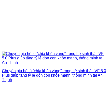
Chuyên gia hé lộ “chìa khóa vàng” trong hệ sinh thái IVF 5.0
Plus giúp tăng tỷ lệ đón con khỏe mạnh, thông minh tại An
Thịnh