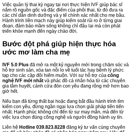
Việc quản lý thai kỳ ngay tại nơi thực hiện IVF giúp bác sĩ
nắm rõ nguồn gốc và đặc điểm của phôi thai, từ đó đưa ra
các chỉ dẫn dinh dưỡng và y tế chính xác nhất cho mẹ bầu.
Hành trình liền mạch này giúp kiểm soát rủi ro ở từng giai
đoạn, đảm bảo mầm sống không chỉ đậu lại mà còn phát
triển khỏe mạnh đến ngày chào đời.
Bước đột phá giúp hiện thực hóa
ước mơ làm cha mẹ
IVF 5.0 Plus
đã mở ra một kỷ nguyên mới trong chăm sóc và
hỗ trợ sinh sản, xóa tan nỗi lo về tuổi tác hay bệnh lý phức
tạp cho các cặp đôi hiếm muộn. Với sự hỗ trợ của
công
nghệ IVF mới nhất
và phác đồ cá nhân hóa từ các chuyên
gia tâm huyết, cánh cửa đón con yêu đang rộng mở hơn bao
giờ hết.
Nếu bạn đã từng thất bại hoặc đang bắt đầu hành trình tìm
kiếm con yêu, đừng ngần ngại lựa chọn giải pháp tiên tiến
nhất. Hạnh phúc không chỉ đến từ sự may mắn, mà đến từ
việc lựa chọn đúng công nghệ và người đồng hành uy tín.
Liên hệ
Hotline
039.823.8228
đ
ăng ký tư vấn cùng chuyên