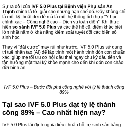
Sự ra đời của
IVF 5.0 Plus tại Bệnh viện Phụ sản An
Thịnh
chính là lời giải cho những hạn chế đó. Đây không chỉ
là một kỹ thuật đơn lẻ mà là một hệ thống tích hợp “Y học
chính xác – Công nghệ cao – Dịch vụ toàn diện”. Khi thực
hiện
so sánh IVF 5.0 Plus
và các thế hệ cũ, điểm khác biệt
lớn nhất nằm ở khả năng kiểm soát tuyệt đối các biến số
sinh học.
Thay vì “đặt cược” may rủi như trước, IVF 5.0 Plus sử dụng
trí tuệ nhân tạo (AI) để lập trình một hành trình đón con chuẩn
xác, giúp mẹ tối ưu cơ hội đậu thai ngay chu kỳ đầu tiên và
tận hưởng một thai kỳ khỏe mạnh cho đến khi đón con chào
đời bình an.
IVF 5.0 Plus – Bước đột phá công nghệ với tỷ lệ thành công
89%
Tại sao IVF 5.0 Plus đạt tỷ lệ thành
công 89% – Cao nhất hiện nay?
IVF 5.0 Plus tái định nghĩa tiêu chuẩn hỗ trợ sinh sản bằng