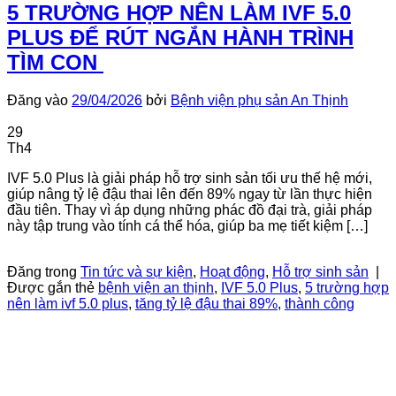
5 TRƯỜNG HỢP NÊN LÀM IVF 5.0
PLUS ĐỂ RÚT NGẮN HÀNH TRÌNH
TÌM CON
Đăng vào
29/04/2026
bởi
Bệnh viện phụ sản An Thịnh
29
Th4
IVF 5.0 Plus là giải pháp hỗ trợ sinh sản tối ưu thế hệ mới,
giúp nâng tỷ lệ đậu thai lên đến 89% ngay từ lần thực hiện
đầu tiên. Thay vì áp dụng những phác đồ đại trà, giải pháp
này tập trung vào tính cá thể hóa, giúp ba mẹ tiết kiệm […]
Tiếp tục đọc
→
Đăng trong
Tin tức và sự kiện
,
Hoạt động
,
Hỗ trợ sinh sản
|
Được gắn thẻ
bệnh viện an thịnh
,
IVF 5.0 Plus
,
5 trường hợp
nên làm ivf 5.0 plus
,
tăng tỷ lệ đậu thai 89%
,
thành công