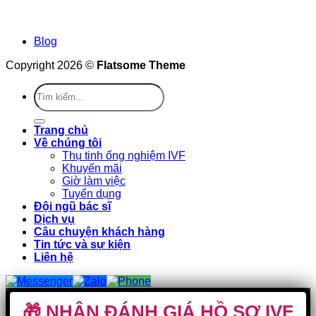
Blog
Copyright 2026 ©
Flatsome Theme
Trang chủ
Về chúng tôi
Thụ tinh ống nghiệm IVF
Khuyến mãi
Giờ làm việc
Tuyển dụng
Đội ngũ bác sĩ
Dịch vụ
Câu chuyện khách hàng
Tin tức và sự kiện
Liên hệ
🎁 NHẬN ĐÁNH GIÁ HỒ SƠ IVF