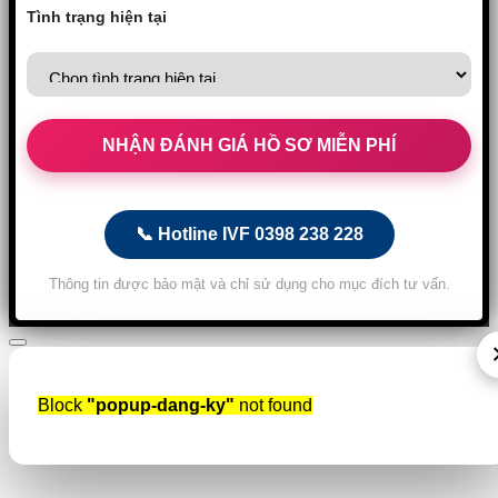
Tình trạng hiện tại
📞 Hotline IVF 0398 238 228
Thông tin được bảo mật và chỉ sử dụng cho mục đích tư vấn.
Block
"popup-dang-ky"
not found