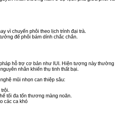
 vì chuyển phôi theo lịch trình đại trà.
 tưởng để phôi bám dính chắc chắn.
g pháp hỗ trợ cơ bản như IUI. Hiện tượng này thường
nguyên nhân khiến thụ tinh thất bại.
nghệ mũi nhọn can thiệp sâu:
trội.
chế tối đa tổn thương màng noãn.
ho các ca khó