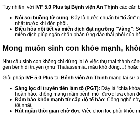
Tuy nhiên, với
IVF 5.0 Plus tại Bệnh viện An Thịnh
các căn b
Nội soi buồng tử cung
: Đây là bước chuẩn bị “tổ ấm” q
nhất trước khi đón phôi.
Điều hòa nội tiết và miễn dịch đạt ngưỡng “Vàng”
: S
miễn dịch giúp ngăn chặn phản ứng đào thải phôi của hệ
Mong muốn sinh con khỏe mạnh, khôn
Nhu cầu sinh con không chỉ dừng lại ở việc thụ thai thành c
gen bệnh di truyền (như Thalassemia, máu khó đông…) hoặc nhữ
Giải pháp
IVF 5.0 Plus
tại
Bệnh viện An Thịnh
mang lại sự an
Sàng lọc di truyền tiền làm tổ (PGT):
Đây là “chìa khóa
hoàn hảo, không mang mầm bệnh mới được lựa chọn để
Đảm bảo khỏe mạnh từ cấp độ tế bào:
Công nghệ này 
tốt nhất.
Rút ngắn thời gian chờ đợi:
Việc chọn lọc phôi khỏe mạ