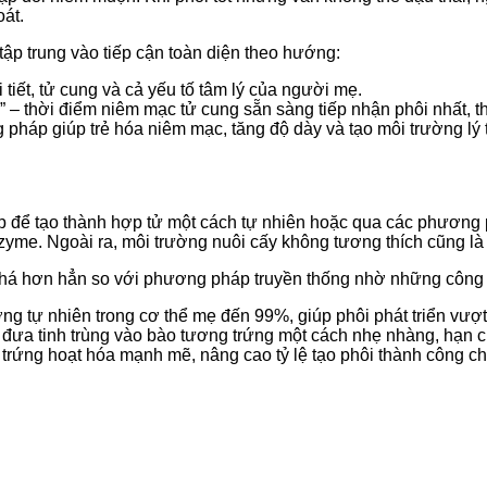
oát.
 tập trung vào tiếp cận toàn diện theo hướng:
 tiết, tử cung và cả yếu tố tâm lý của người mẹ.
 – thời điểm niêm mạc tử cung sẵn sàng tiếp nhận phôi nhất, thay
pháp giúp trẻ hóa niêm mạc, tăng độ dày và tạo môi trường lý
 hợp để tạo thành hợp tử một cách tự nhiên hoặc qua các phươn
nzyme. Ngoài ra, môi trường nuôi cấy không tương thích cũng là 
phá hơn hẳn so với phương pháp truyền thống nhờ những công 
ng tự nhiên trong cơ thể mẹ đến 99%, giúp phôi phát triển vượt 
 đưa tinh trùng vào bào tương trứng một cách nhẹ nhàng, hạn 
h trứng hoạt hóa mạnh mẽ, nâng cao tỷ lệ tạo phôi thành công c