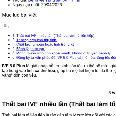
Tác giả:
Bệnh viện phụ sản An Thịnh
Ngày cập nhật: 29/04/2026
Mục lục bài viết
Thất bại IVF nhiều lần (Thất bại làm tổ liên tiếp)
Trường hợp khó thụ tinh
Chất lượng noãn hoặc tinh trùng kém
Bệnh lý phức tạp
Mong muốn sinh con khỏe mạnh, không di truyền bệnh lý
Đăng ký tư vấn phác đồ IVF 5.0 Plus cá thể hóa, tăng tốc đ
IVF 5.0 Plus
là giải pháp hỗ trợ sinh sản tối ưu thế hệ mới, gi
tập trung vào tính
cá thể hóa
, giúp ba mẹ tiết kiệm tối đa thờ
vàng” đón con yêu.
5 tr
Thất bại IVF nhiều lần (Thất bại làm tổ 
Thất bại làm tổ liên tiếp là rào cản tâm lý cực lớn đối với c