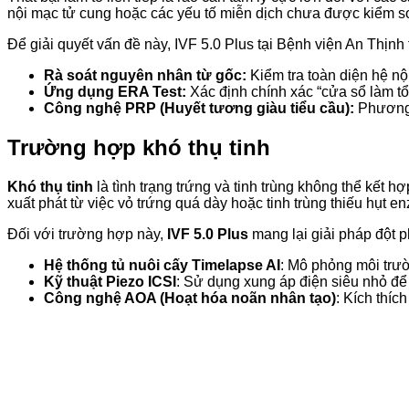
nội mạc tử cung hoặc các yếu tố miễn dịch chưa được kiểm s
Để giải quyết vấn đề này, IVF 5.0 Plus tại Bệnh viện An Thịnh
Rà soát nguyên nhân từ gốc:
Kiểm tra toàn diện hệ nội
Ứng dụng ERA Test:
Xác định chính xác “cửa sổ làm tổ”
Công nghệ PRP (Huyết tương giàu tiểu cầu):
Phương 
Trường hợp khó thụ tinh
Khó thụ tinh
là tình trạng trứng và tinh trùng không thể kết
xuất phát từ việc vỏ trứng quá dày hoặc tinh trùng thiếu hụt e
Đối với trường hợp này,
IVF 5.0 Plus
mang lại giải pháp đột 
Hệ thống tủ nuôi cấy Timelapse AI
: Mô phỏng môi trườ
Kỹ thuật Piezo ICSI
: Sử dụng xung áp điện siêu nhỏ để
Công nghệ AOA (Hoạt hóa noãn nhân tạo)
: Kích thíc