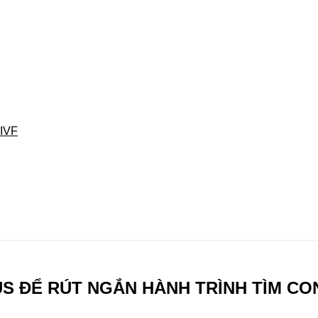
 IVF
US ĐỂ RÚT NGẮN HÀNH TRÌNH TÌM C