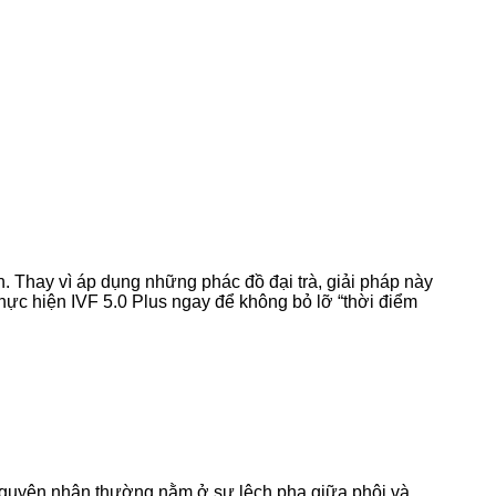
n. Thay vì áp dụng những phác đồ đại trà, giải pháp này
thực hiện IVF 5.0 Plus ngay để không bỏ lỡ “thời điểm
i, nguyên nhân thường nằm ở sự lệch pha giữa phôi và