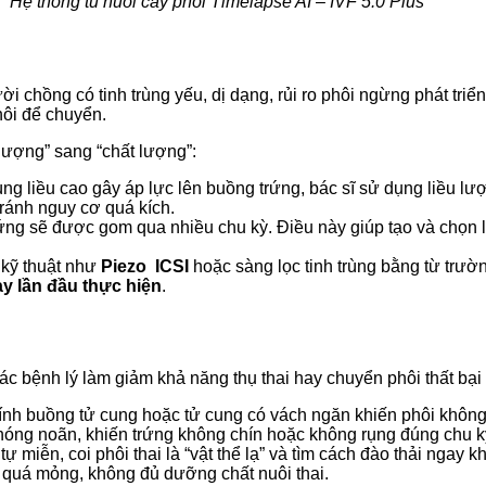
Hệ thống tủ nuôi cấy phôi Timelapse AI – IVF 5.0 Plus
m
ời chồng có tinh trùng yếu, dị dạng, rủi ro phôi ngừng phát triể
hôi để chuyển.
ố lượng” sang “chất lượng”:
ng liều cao gây áp lực lên buồng trứng, bác sĩ sử dụng liều 
tránh nguy cơ quá kích.
ng sẽ được gom qua nhiều chu kỳ. Điều này giúp tạo và chọn l
kỹ thuật như
Piezo
ICSI
hoặc sàng lọc tinh trùng bằng từ trườ
ay lần đầu thực hiện
.
ác bệnh lý làm giảm khả năng thụ thai hay chuyển phôi thất bại
, dính buồng tử cung hoặc tử cung có vách ngăn khiến phôi khôn
óng noãn, khiến trứng không chín hoặc không rụng đúng chu k
 miễn, coi phôi thai là “vật thể lạ” và tìm cách đào thải ngay k
 quá mỏng, không đủ dưỡng chất nuôi thai.