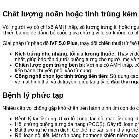
Chất lượng noãn hoặc tinh trùng ké
Với người vợ có chỉ số
AMH
thấp, số lượng trứng ít; hoặc ngư
khiến ba mẹ dễ dàng bỏ cuộc giữa chừng vì lo sợ không có p
Giải pháp từ phác đồ
IVF 5.0 Plus
, thay đổi chiến thuật từ “s
Kích trứng nhẹ nhàng, tối ưu lượng thuốc:
Thay vì dù
nhất, giúp bảo tồn dự trữ buồng trứng cho người mẹ và 
Chiến lược gom trứng bền bỉ:
Với mẹ có AMH thấp, trứ
tiến hành chuyển phôi vào tử cung.
Công nghệ chọn lọc tinh trùng tiên tiến:
Sử dụng các 
về mặt hình thái và di truyền, giúp tăng tỷ lệ
đậu thai ng
Bệnh lý phức tạp
Nhiều cặp vợ chồng gặp khó khăn trên hành trình tìm con do c
Bệnh lý tại tử cung: U xơ tử cung, lạc nội mạc tử cung
Hội chứng buồng trứng đa nang (PCOS): Gây rối loạn ph
Bất thường hệ miễn dịch: Cơ thể mẹ sản sinh kháng thể tự
Rối loạn nội tiết: Mất cân bằng hormone khiến niêm mạc