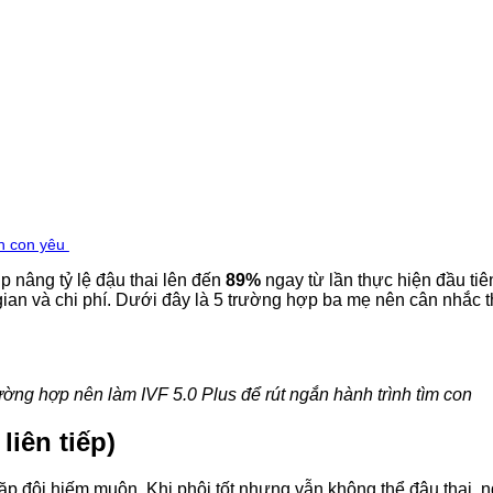
ón con yêu
úp nâng tỷ lệ đậu thai lên đến
89%
ngay từ lần thực hiện đầu tiê
i gian và chi phí. Dưới đây là 5 trường hợp ba mẹ nên cân nhắc 
ường hợp nên làm IVF 5.0 Plus để rút ngắn hành trình tìm con
liên tiếp)
ác cặp đôi hiếm muộn. Khi phôi tốt nhưng vẫn không thể đậu tha