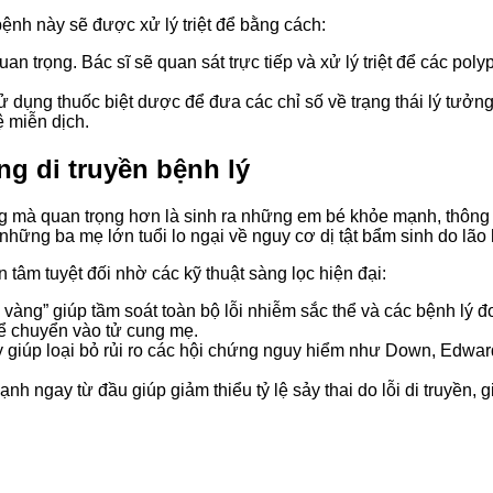
ệnh này sẽ được xử lý triệt để bằng cách:
uan trọng. Bác sĩ sẽ quan sát trực tiếp và xử lý triệt để các p
ử dụng thuốc biệt dược để đưa các chỉ số về trạng thái lý tưởn
 miễn dịch.
g di truyền bệnh lý
ông mà quan trọng hơn là sinh ra những em bé khỏe mạnh, thông
ng ba mẹ lớn tuổi lo ngại về nguy cơ dị tật bẩm sinh do lão h
 tâm tuyệt đối nhờ các kỹ thuật sàng lọc hiện đại:
 vàng” giúp tầm soát toàn bộ lỗi nhiễm sắc thể và các bệnh lý đ
 chuyển vào tử cung mẹ.
giúp loại bỏ rủi ro các hội chứng nguy hiểm như Down, Edward
nh ngay từ đầu giúp giảm thiểu tỷ lệ sảy thai do lỗi di truyền