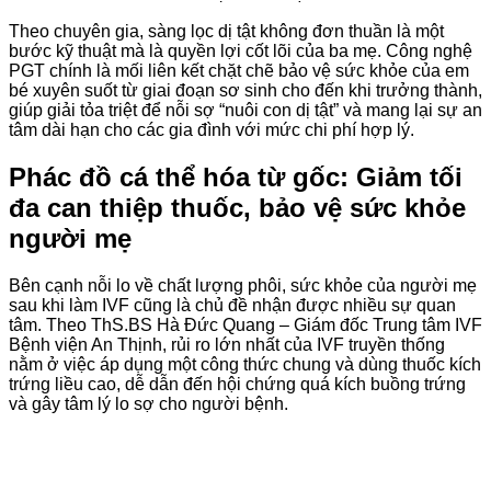
Theo chuyên gia, sàng lọc dị tật không đơn thuần là một
bước kỹ thuật mà là quyền lợi cốt lõi của ba mẹ. Công nghệ
PGT chính là mối liên kết chặt chẽ bảo vệ sức khỏe của em
bé xuyên suốt từ giai đoạn sơ sinh cho đến khi trưởng thành,
giúp giải tỏa triệt để nỗi sợ “nuôi con dị tật” và mang lại sự an
tâm dài hạn cho các gia đình với mức chi phí hợp lý.
Phác đồ cá thể hóa từ gốc: Giảm tối
đa can thiệp thuốc, bảo vệ sức khỏe
người mẹ
Bên cạnh nỗi lo về chất lượng phôi, sức khỏe của người mẹ
sau khi làm IVF cũng là chủ đề nhận được nhiều sự quan
tâm. Theo ThS.BS Hà Đức Quang – Giám đốc Trung tâm IVF
Bệnh viện An Thịnh, rủi ro lớn nhất của IVF truyền thống
nằm ở việc áp dụng một công thức chung và dùng thuốc kích
trứng liều cao, dễ dẫn đến hội chứng quá kích buồng trứng
và gây tâm lý lo sợ cho người bệnh.