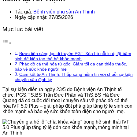
Tác giả:
Bệnh viện phụ sản An Thịnh
Ngày cập nhật: 27/05/2026
Mục lục bài viết
Bước tiến sàng lọc di truyền PGT: Xóa bỏ nỗi lo dị tật bẩm
sinh để kiến tạo thế hệ khỏe mạnh
Phác đồ cá thể hóa từ gốc: Giảm tối đa can thiệp thuốc,
bảo vệ sức khỏe người mẹ
Cam kết từ An Thịnh: Thắp sáng niềm tin với chuỗi sự kiện
chuyên sâu định kỳ
Tại sự kiện diễn ra ngày 23/5 do Bệnh viện An Thịnh tổ
chức, PGS.TS.BS Trần Đức Phấn và ThS.BS Hà Đức
Quang đã có cuộc đối thoại chuyên sâu về phác đồ cá thể
hóa IVF 5.0 Plus – giải pháp đột phá giúp tăng tỷ lệ sinh con
khỏe mạnh và bảo vệ sức khỏe toàn diện cho người mẹ.