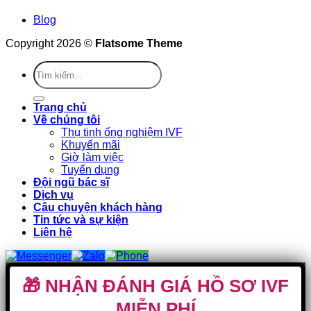
Blog
Copyright 2026 ©
Flatsome Theme
Trang chủ
Về chúng tôi
Thụ tinh ống nghiệm IVF
Khuyến mãi
Giờ làm việc
Tuyển dụng
Đội ngũ bác sĩ
Dịch vụ
Câu chuyện khách hàng
Tin tức và sự kiện
Liên hệ
🎁 NHẬN ĐÁNH GIÁ HỒ SƠ IVF
MIỄN PHÍ