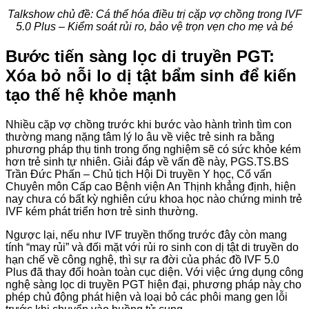
Talkshow chủ đề: Cá thể hóa điều trị cặp vợ chồng trong IVF
5.0 Plus – Kiểm soát rủi ro, bảo vệ trọn vẹn cho mẹ và bé
Bước tiến sàng lọc di truyền PGT:
Xóa bỏ nỗi lo dị tật bẩm sinh để kiến
tạo thế hệ khỏe mạnh
Nhiều cặp vợ chồng trước khi bước vào hành trình tìm con
thường mang nặng tâm lý lo âu về việc trẻ sinh ra bằng
phương pháp thụ tinh trong ống nghiệm sẽ có sức khỏe kém
hơn trẻ sinh tự nhiên. Giải đáp về vấn đề này, PGS.TS.BS
Trần Đức Phấn – Chủ tịch Hội Di truyền Y học, Cố vấn
Chuyên môn Cấp cao Bệnh viện An Thịnh khẳng định, hiện
nay chưa có bất kỳ nghiên cứu khoa học nào chứng minh trẻ
IVF kém phát triển hơn trẻ sinh thường.
Ngược lại, nếu như IVF truyền thống trước đây còn mang
tính “may rủi” và đối mặt với rủi ro sinh con dị tật di truyền do
hạn chế về công nghệ, thì sự ra đời của phác đồ IVF 5.0
Plus đã thay đổi hoàn toàn cục diện. Với việc ứng dụng công
nghệ sàng lọc di truyền PGT hiện đại, phương pháp này cho
phép chủ động phát hiện và loại bỏ các phôi mang gen lỗi