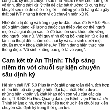
công các kỹ thuật chuyên sâu như MicroTESE cho nam giới
vô tinh, đồng thời xử lý triệt để các bất thường tử cung hay
khuyết sẹo mổ đẻ cũ ở nữ giới – những yếu tố hàng đầu gây
thất bại IVF nhưng ít đơn vị đủ chuyên môn xử lý.
Nhờ điều trị đúng và trúng ngay từ đầu, phác đồ IVF 5.0 Plus
giúp giảm đáng kể lượng thuốc can thiệp vào cơ thể người
mẹ ở các giai đoạn sau, từ đó bảo tồn sức khỏe bền vững
cho người phụ nữ. Với quy trình đồng bộ khép kín từ điều trị,
làm thủ thuật đến chăm sóc thai kỳ và sau sinh dưới một
chuẩn mực y khoa khắt khe, An Thịnh đang hiện thực hóa
thông điệp: “Vô sinh không bao giờ là vô vọng”.
Cam kết từ An Thịnh: Thắp sáng
niềm tin với chuỗi sự kiện chuyên
sâu định kỳ
Hệ sinh thái IVF 5.0 Plus là một giải pháp toàn diện, tích hợp
nhiều tiến bộ công nghệ hiện đại bậc nhất. Hiểu được
những băn khoăn và khát khao đón con yêu của các gia
đình, ThS.BS Hà Đức Quang đại diện Bệnh viện Phụ sản An
Thịnh khẳng định, đơn vị sẽ tiếp tục thực hiện chuỗi sự kiện
chuyên sâu định kỳ trong thời gian tới.