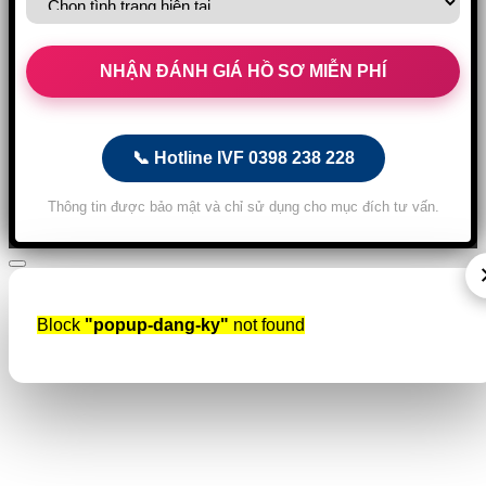
📞 Hotline IVF 0398 238 228
Thông tin được bảo mật và chỉ sử dụng cho mục đích tư vấn.
Block
"popup-dang-ky"
not found