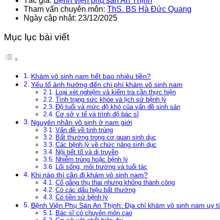
Tác giả:
Bệnh viện phụ sản An Thịnh
Tham vấn chuyên môn:
ThS. BS Hà Đức Quang
Ngày cập nhật: 23/12/2025
Mục lục bài viết
Khám vô sinh nam hết bao nhiêu tiền?
Yếu tố ảnh hưởng đến chi phí khám vô sinh nam
Loại xét nghiệm và kiểm tra cần thực hiện
Tình trạng sức khỏe và lịch sử bệnh lý
Độ tuổi và mức độ khó của vấn đề sinh sản
Cơ sở y tế và trình độ bác sĩ
Nguyên nhân vô sinh ở nam giới
Vấn đề về tinh trùng
Bất thường trong cơ quan sinh dục
Các bệnh lý về chức năng sinh dục
Nội tiết tố và di truyền
Nhiễm trùng hoặc bệnh lý
Lối sống, môi trường và tuổi tác
Khi nào thì cần đi khám vô sinh nam?
Cố gắng thụ thai nhưng không thành công
Có các dấu hiệu bất thường
Có tiền sử bệnh lý
Bệnh Viện Phụ Sản An Thịnh: Địa chỉ khám vô sinh nam uy t
Bác sĩ có chuyên môn cao