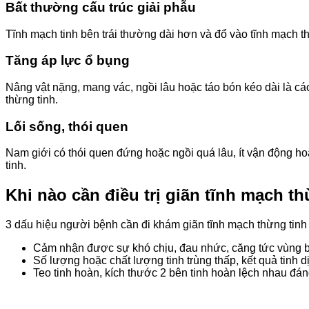
Bất thường cấu trúc giải phẫu
Tĩnh mạch tinh bên trái thường dài hơn và đổ vào tĩnh mạch th
Tăng áp lực ổ bụng
Nâng vật nặng, mang vác, ngồi lâu hoặc táo bón kéo dài là cá
thừng tinh.
Lối sống, thói quen
Nam giới có thói quen đứng hoặc ngồi quá lâu, ít vận động h
tinh.
Khi nào cần điều trị giãn tĩnh mạch t
3 dấu hiệu người bệnh cần đi khám giãn tĩnh mạch thừng tinh 
Cảm nhận được sự khó chịu, đau nhức, căng tức vùng bì
Số lượng hoặc chất lượng tinh trùng thấp, kết quả tinh d
Teo tinh hoàn, kích thước 2 bên tinh hoàn lệch nhau đán