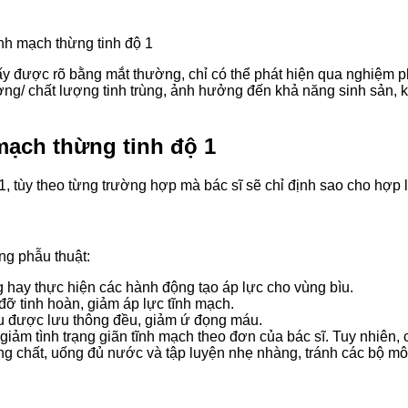
ĩnh mạch thừng tinh độ 1
hấy được rõ bằng mắt thường, chỉ có thể phát hiện qua nghiệm p
g/ chất lượng tinh trùng, ảnh hưởng đến khả năng sinh sản, k
mạch thừng tinh độ 1
 tùy theo từng trường hợp mà bác sĩ sẽ chỉ định sao cho hợp lý,
ng phẫu thuật:
 hay thực hiện các hành động tạo áp lực cho vùng bìu.
ỡ tinh hoàn, giảm áp lực tĩnh mạch.
u được lưu thông đều, giảm ứ đọng máu.
giảm tình trạng giãn tĩnh mạch theo đơn của bác sĩ. Tuy nhiên, 
ng chất, uống đủ nước và tập luyện nhẹ nhàng, tránh các bộ m