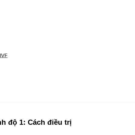
 IVF
h độ 1: Cách điều trị