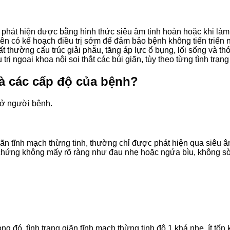
ỉ phát hiện được bằng hình thức siêu âm tinh hoàn hoặc khi là
 nên có kế hoạch điều trị sớm để đảm bảo bệnh không tiến triển
 thường cấu trúc giải phẫu, tăng áp lực ổ bụng, lối sống và thó
ị ngoại khoa nội soi thắt các búi giãn, tùy theo từng tình trạn
và các cấp độ của bệnh?
 ở người bệnh.
iãn tĩnh mạch thừng tinh, thường chỉ được phát hiện qua siêu 
 chứng không mấy rõ ràng như đau nhẹ hoặc ngứa bìu, không s
ong đó, tình trạng giãn tĩnh mạch thừng tinh độ 1 khá nhẹ, ít 