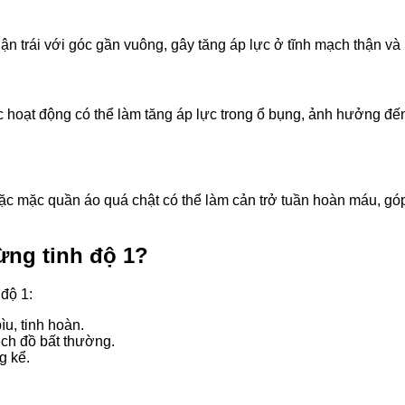
ận trái với góc gần vuông, gây tăng áp lực ở tĩnh mạch thận và
c hoạt động có thể làm tăng áp lực trong ổ bụng, ảnh hưởng đế
oặc mặc quần áo quá chật có thể làm cản trở tuần hoàn máu, g
hừng tinh độ 1?
độ 1:
u, tinh hoàn.
ịch đồ bất thường.
g kể.