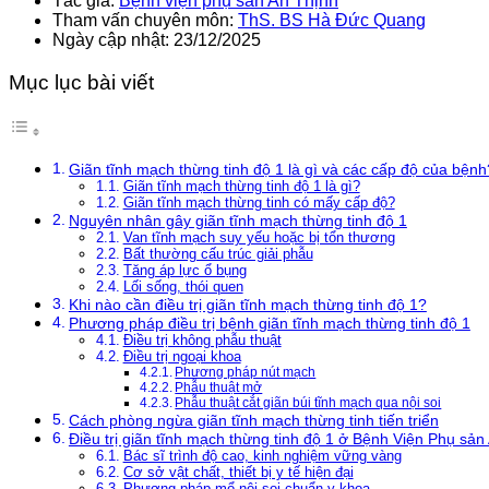
Tác giả:
Bệnh viện phụ sản An Thịnh
Tham vấn chuyên môn:
ThS. BS Hà Đức Quang
Ngày cập nhật: 23/12/2025
Mục lục bài viết
Giãn tĩnh mạch thừng tinh độ 1 là gì và các cấp độ của bệnh
Giãn tĩnh mạch thừng tinh độ 1 là gì?
Giãn tĩnh mạch thừng tinh có mấy cấp độ?
Nguyên nhân gây giãn tĩnh mạch thừng tinh độ 1
Van tĩnh mạch suy yếu hoặc bị tổn thương
Bất thường cấu trúc giải phẫu
Tăng áp lực ổ bụng
Lối sống, thói quen
Khi nào cần điều trị giãn tĩnh mạch thừng tinh độ 1?
Phương pháp điều trị bệnh giãn tĩnh mạch thừng tinh độ 1
Điều trị không phẫu thuật
Điều trị ngoại khoa
Phương pháp nút mạch
Phẫu thuật mở
Phẫu thuật cắt giãn búi tĩnh mạch qua nội soi
Cách phòng ngừa giãn tĩnh mạch thừng tinh tiến triển
Điều trị giãn tĩnh mạch thừng tinh độ 1 ở Bệnh Viện Phụ sản
Bác sĩ trình độ cao, kinh nghiệm vững vàng
Cơ sở vật chất, thiết bị y tế hiện đại
Phương pháp mổ nội soi chuẩn y khoa