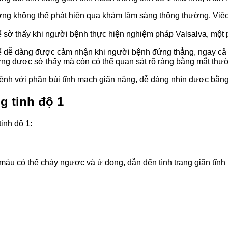
ường không thể phát hiện qua khám lâm sàng thông thường. Việc
hể sờ thấy khi người bệnh thực hiện nghiệm pháp Valsalva, một
thể dễ dàng được cảm nhận khi người bệnh đứng thẳng, ngay cả
hững được sờ thấy mà còn có thể quan sát rõ ràng bằng mắt th
bệnh với phần búi tĩnh mạch giãn nặng, dễ dàng nhìn được bằn
g tinh độ 1
inh độ 1:
 máu có thể chảy ngược và ứ đọng, dẫn đến tình trạng giãn tĩnh