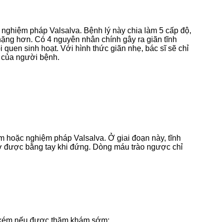
m nghiệm pháp Valsalva. Bệnh lý này chia làm 5 cấp độ,
 nặng hơn. Có 4 nguyên nhân chính gây ra giãn tĩnh
i quen sinh hoạt. Với hình thức giãn nhẹ, bác sĩ sẽ chỉ
g của người bệnh.
âm hoặc nghiệm pháp Valsalva. Ở giai đoạn này, tĩnh
ờ được bằng tay khi đứng. Dòng máu trào ngược chỉ
tốn kém nếu được thăm khám sớm: