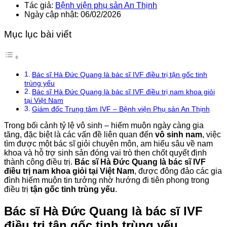
Tác giả:
Bệnh viện phụ sản An Thịnh
Ngày cập nhật: 06/02/2026
Mục lục bài viết
Bác sĩ Hà Đức Quang là bác sĩ IVF điều trị tận gốc tinh
trùng yếu
Bác sĩ Hà Đức Quang là bác sĩ IVF điều trị nam khoa giỏi
tại Việt Nam
Giám đốc Trung tâm IVF – Bệnh viện Phụ sản An Thịnh
Trong bối cảnh tỷ lệ vô sinh – hiếm muộn ngày càng gia
tăng, đặc biệt là các vấn đề liên quan đến
vô sinh nam
, việc
tìm được một bác sĩ giỏi chuyên môn, am hiểu sâu về nam
khoa và hỗ trợ sinh sản đóng vai trò then chốt quyết định
thành công điều trị.
Bác sĩ Hà Đức Quang là bác sĩ IVF
điều trị nam khoa giỏi tại Việt Nam
, được đông đảo các gia
đình hiếm muộn tin tưởng nhờ hướng đi tiên phong trong
điều trị
tận gốc tinh trùng yếu
.
Bác sĩ Hà Đức Quang là bác sĩ IVF
điều trị tận gốc tinh trùng yếu