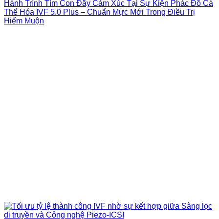
Hành Trình Tìm Con Đầy Cảm Xúc Tại Sự Kiện Phác Đồ Cá
Thể Hóa IVF 5.0 Plus – Chuẩn Mực Mới Trong Điều Trị
Hiếm Muộn