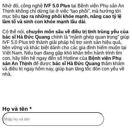
Nhờ đó, công nghệ
IVF 5.0 Plus
tại Bệnh viện Phụ sản An
Thịnh không chỉ dừng lại ở việc “tạo phôi”, mà hướng tới
mục tiêu
tạo ra những phôi khỏe mạnh, nâng cao tỷ lệ
làm tổ và sinh con khỏe mạnh lâu dài
.
Có thể nói,
chuyên môn sâu về điều trị tinh trùng yếu của
bác sĩ Hà Đức Quang
chính là “mảnh ghép quan trọng” giúp
IVF 5.0 Plus trở thành giải pháp hỗ trợ sinh sản hiệu quả,
bền vững và khác biệt dành cho các gia đình hiếm muộn tại
Việt Nam. Nếu bạn đang gặp khó khăn trên hành trình tìm
con, hãy liên hệ ngay đến số Hotline của
Bệnh viện Phụ
sản An Thịnh
để được
bác sĩ Hà Đức Quang
thăm khám
và điều trị ngay hôm nay, giúp bạn tăng tốc đón con yêu về
nhà.
Họ và tên *