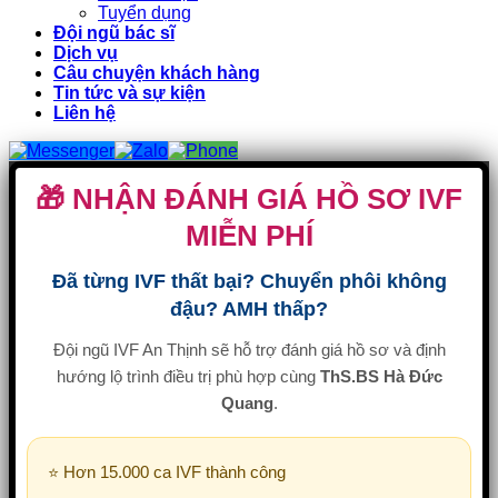
Tuyển dụng
Đội ngũ bác sĩ
Dịch vụ
Câu chuyện khách hàng
Tin tức và sự kiện
Liên hệ
🎁 NHẬN ĐÁNH GIÁ HỒ SƠ IVF
MIỄN PHÍ
Đã từng IVF thất bại? Chuyển phôi không
đậu? AMH thấp?
Đội ngũ IVF An Thịnh sẽ hỗ trợ đánh giá hồ sơ và định
hướng lộ trình điều trị phù hợp cùng
ThS.BS Hà Đức
Quang
.
⭐ Hơn 15.000 ca IVF thành công