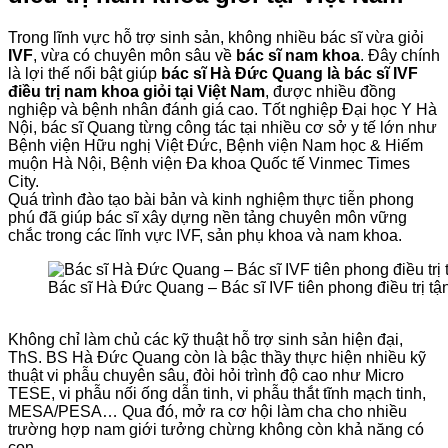
Trong lĩnh vực hỗ trợ sinh sản, không nhiều bác sĩ vừa giỏi
IVF
, vừa có chuyên môn sâu về
bác sĩ nam khoa
. Đây chính
là lợi thế nổi bật giúp
bác sĩ Hà Đức Quang là bác sĩ IVF
điều trị nam khoa giỏi tại Việt Nam
, được nhiều đồng
nghiệp và bệnh nhân đánh giá cao. Tốt nghiệp Đại học Y Hà
Nội, bác sĩ Quang từng công tác tại nhiều cơ sở y tế lớn như
Bệnh viện Hữu nghị Việt Đức, Bệnh viện Nam học & Hiếm
muộn Hà Nội, Bệnh viện Đa khoa Quốc tế Vinmec Times
City.
Quá trình đào tạo bài bản và kinh nghiệm thực tiễn phong
phú đã giúp bác sĩ xây dựng nền tảng chuyên môn vững
chắc trong các lĩnh vực IVF, sản phụ khoa và nam khoa.
Bác sĩ Hà Đức Quang – Bác sĩ IVF tiên phong điều trị tận
Không chỉ làm chủ các kỹ thuật hỗ trợ sinh sản hiện đại,
ThS. BS Hà Đức Quang còn là bậc thầy thực hiện nhiều kỹ
thuật vi phẫu chuyên sâu, đòi hỏi trình độ cao như Micro
TESE, vi phẫu nối ống dẫn tinh, vi phẫu thắt tĩnh mạch tinh,
MESA/PESA… Qua đó, mở ra cơ hội làm cha cho nhiều
trường hợp nam giới tưởng chừng không còn khả năng có
con.