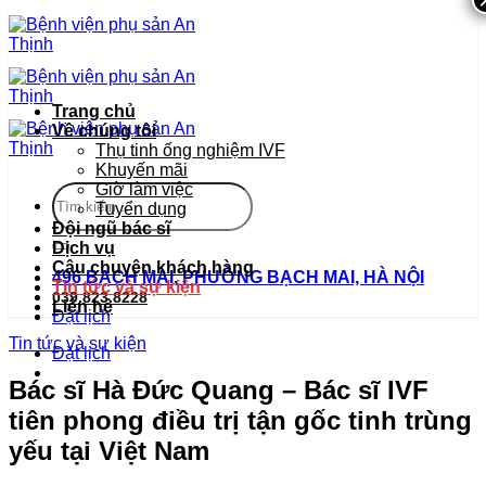
Bỏ
qua
nội
dung
Trang chủ
Về chúng tôi
Thụ tinh ống nghiệm IVF
Khuyến mãi
Giờ làm việc
Tuyển dụng
Đội ngũ bác sĩ
Dịch vụ
Câu chuyện khách hàng
496 BẠCH MAI, PHƯỜNG BẠCH MAI, HÀ NỘI
Tin tức và sự kiện
039.823.8228
Liên hệ
Đặt lịch
Tin tức và sự kiện
Đặt lịch
Bác sĩ Hà Đức Quang – Bác sĩ IVF
tiên phong điều trị tận gốc tinh trùng
yếu tại Việt Nam