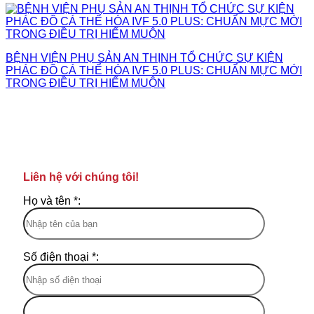
BỆNH VIỆN PHỤ SẢN AN THỊNH TỔ CHỨC SỰ KIỆN
PHÁC ĐỒ CÁ THỂ HÓA IVF 5.0 PLUS: CHUẨN MỰC MỚI
TRONG ĐIỀU TRỊ HIẾM MUỘN
Liên hệ với chúng tôi!
Họ và tên *:
Số điện thoại *: