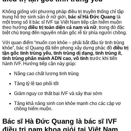
Không giống với phương pháp điều trị truyền thống chỉ tập
trung hỗ trợ sinh sản ở nữ giới,
bác sĩ Hà Đức Quang
là
một trong số ít bác sĩ IVF tại Việt Nam tiếp cận hiếm muộn
theo hướng
điều trị toàn diện cả nam và nữ
, trong đó đặc
biệt chú trọng đến nguyên nhân gốc rễ từ phía người chồng.
Với quan điểm “muốn con khỏe – phải bắt đầu từ tinh trùng
khỏe”, bác sĩ Quang đã tiên phong xây dựng phác đồ
điều trị
tận gốc tinh trùng yếu, tinh trùng dị dạng, tinh trùng ít,
tinh trùng phân mảnh ADN cao, vô tinh
trước khi tiến
hành IVF. Hướng tiếp cận này giúp:
Nâng cao chất lượng tinh trùng
Tăng tỷ lệ tạo phôi tốt
Giảm nguy cơ thất bại IVF và sảy thai sớm
Tăng khả năng sinh con khỏe mạnh cho các cặp vợ
chồng hiếm muộn.
Bác sĩ Hà Đức Quang là bác sĩ IVF
điều trị nam khoa giỏi tại Việt Nam