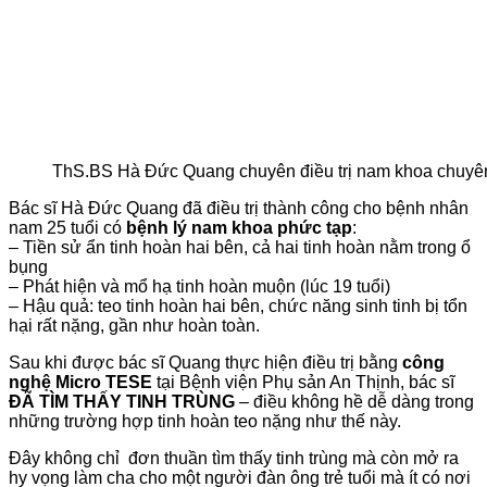
ThS.BS Hà Đức Quang chuyên điều trị nam khoa chuyê
Bác sĩ Hà Đức Quang đã điều trị thành công cho bệnh nhân
nam 25 tuổi có
bệnh lý nam khoa phức tạp
:
– Tiền sử ẩn tinh hoàn hai bên, cả hai tinh hoàn nằm trong ổ
bụng
– Phát hiện và mổ hạ tinh hoàn muộn (lúc 19 tuổi)
– Hậu quả: teo tinh hoàn hai bên, chức năng sinh tinh bị tổn
hại rất nặng, gần như hoàn toàn.
Sau khi được bác sĩ Quang thực hiện điều trị bằng
công
nghệ Micro TESE
tại Bệnh viện Phụ sản An Thịnh, bác sĩ
ĐÃ TÌM THẤY TINH TRÙNG
– điều không hề dễ dàng trong
những trường hợp tinh hoàn teo nặng như thế này.
Đây không chỉ đơn thuần tìm thấy tinh trùng mà còn mở ra
hy vọng làm cha cho một người đàn ông trẻ tuổi mà ít có nơi