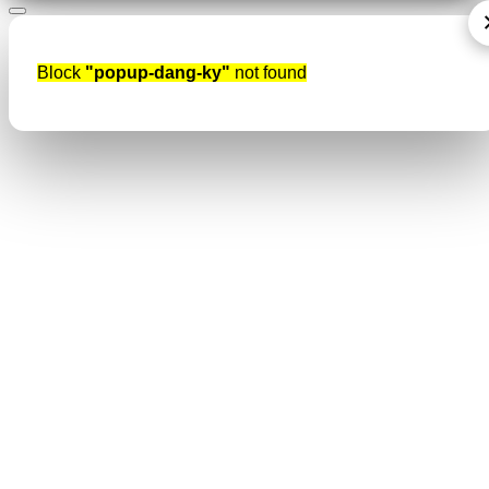
Block
"popup-dang-ky"
not found