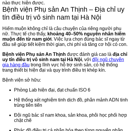
nào thực hiện được.
Bệnh viện Phụ sản An Thịnh – Địa chỉ uy
tín điều trị vô sinh nam tại Hà Nội
Hiếm muộn không chỉ là câu chuyện của riêng người phụ
nữ. Thực tế cho thấy,
khoảng 40–50% nguyên nhân hiếm
muộn đến từ nam giới
. Việc lựa chọn đúng bác sĩ ngay từ
đầu sẽ giúp tiết kiệm thời gian, chi phí và tăng cơ hội có con.
Bệnh viện Phụ sản An Thịnh
được đánh giá cao là
địa chỉ
uy tín điều trị vô sinh nam tại Hà Nội
, với
đội ngũ chuyên
gia hàng đầu
trong lĩnh vực hỗ trợ sinh sản, có hệ thống
trang thiết bị hiện đại và quy trình điều trị khép kín.
Bệnh viện sở hữu:
Phòng Lab hiện đại, đạt chuẩn ISO 6
Hệ thống xét nghiệm tinh dịch đồ, phân mảnh ADN tinh
trùng tiên tiến
Đội ngũ bác sĩ nam khoa, sản khoa, phôi học phối hợp
chặt chẽ
Phác đồ điều trị cá nhân hóa theo từng nguyên nhân