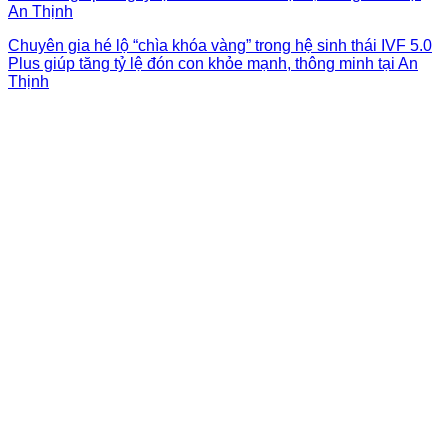
Chuyên gia hé lộ “chìa khóa vàng” trong hệ sinh thái IVF 5.0
Plus giúp tăng tỷ lệ đón con khỏe mạnh, thông minh tại An
Thịnh