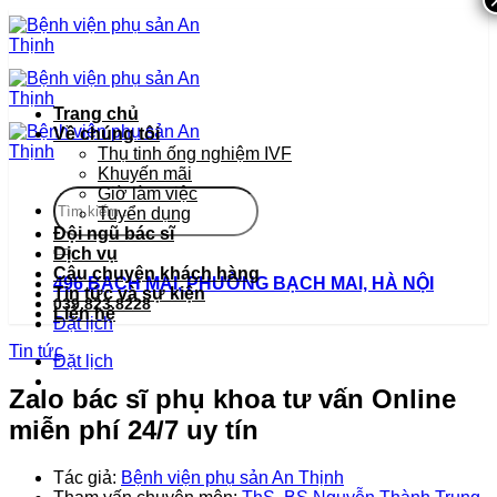
Bỏ
qua
nội
dung
Trang chủ
Về chúng tôi
Thụ tinh ống nghiệm IVF
Khuyến mãi
Giờ làm việc
Tuyển dụng
Đội ngũ bác sĩ
Dịch vụ
Câu chuyện khách hàng
496 BẠCH MAI, PHƯỜNG BẠCH MAI, HÀ NỘI
Tin tức và sự kiện
039.823.8228
Liên hệ
Đặt lịch
Tin tức
Đặt lịch
Zalo bác sĩ phụ khoa tư vấn Online
miễn phí 24/7 uy tín
Tác giả:
Bệnh viện phụ sản An Thịnh