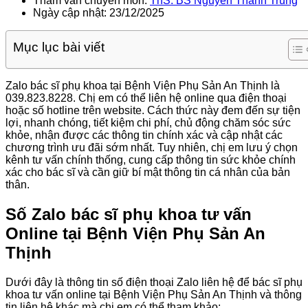
Tham vấn chuyên môn:
ThS. BS Nguyễn Thành Trung
Ngày cập nhật: 23/12/2025
Mục lục bài viết
Zalo bác sĩ phụ khoa tại Bệnh Viện Phụ Sản An Thịnh là
039.823.8228. Chị em có thể liên hệ online qua điện thoại
hoặc số hotline trên website. Cách thức này đem đến sự tiện
lợi, nhanh chóng, tiết kiệm chi phí, chủ động chăm sóc sức
khỏe, nhận được các thông tin chính xác và cập nhật các
chương trình ưu đãi sớm nhất. Tuy nhiên, chị em lưu ý chọn
kênh tư vấn chính thống, cung cấp thông tin sức khỏe chính
xác cho bác sĩ và cần giữ bí mật thông tin cá nhân của bản
thân.
Số Zalo bác sĩ phụ khoa tư vấn
Online tại Bệnh Viện Phụ Sản An
Thịnh
Dưới đây là thông tin số điện thoại Zalo liên hệ để bác sĩ phụ
khoa tư vấn online tại Bệnh Viện Phụ Sản An Thịnh và thông
tin liên hệ khác mà chị em có thể tham khảo: