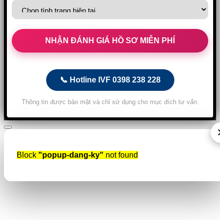
📞 Hotline IVF 0398 238 228
Thông tin được bảo mật và chỉ sử dụng cho mục đích tư vấn.
Block
"popup-dang-ky"
not found