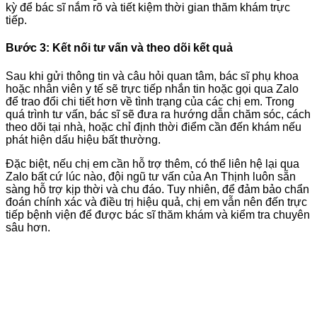
kỳ để bác sĩ nắm rõ và tiết kiệm thời gian thăm khám trực
tiếp.
Bước 3: Kết nối tư vấn và theo dõi kết quả
Sau khi gửi thông tin và câu hỏi quan tâm, bác sĩ phụ khoa
hoặc nhân viên y tế sẽ trực tiếp nhắn tin hoặc gọi qua Zalo
để trao đổi chi tiết hơn về tình trạng của các chị em. Trong
quá trình tư vấn, bác sĩ sẽ đưa ra hướng dẫn chăm sóc, cách
theo dõi tại nhà, hoặc chỉ định thời điểm cần đến khám nếu
phát hiện dấu hiệu bất thường.
Đặc biệt, nếu chị em cần hỗ trợ thêm, có thể liên hệ lại qua
Zalo bất cứ lúc nào, đội ngũ tư vấn của An Thịnh luôn sẵn
sàng hỗ trợ kịp thời và chu đáo. Tuy nhiên, để đảm bảo chẩn
đoán chính xác và điều trị hiệu quả, chị em vẫn nên đến trực
tiếp bệnh viện để được bác sĩ thăm khám và kiểm tra chuyên
sâu hơn.