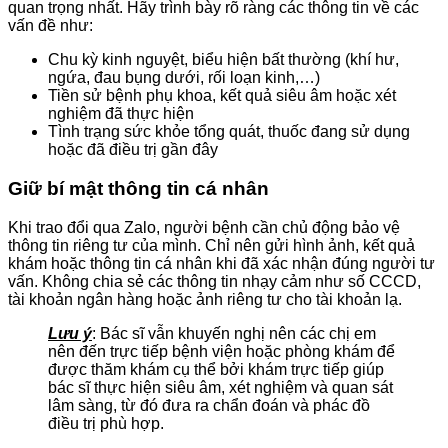
quan trọng nhất. Hãy trình bày rõ ràng các thông tin về các
vấn đề như:
Chu kỳ kinh nguyệt, biểu hiện bất thường (khí hư,
ngứa, đau bụng dưới, rối loạn kinh,…)
Tiền sử bệnh phụ khoa, kết quả siêu âm hoặc xét
nghiệm đã thực hiện
Tình trạng sức khỏe tổng quát, thuốc đang sử dụng
hoặc đã điều trị gần đây
Giữ bí mật thông tin cá nhân
Khi trao đổi qua Zalo, người bệnh cần chủ động bảo vệ
thông tin riêng tư của mình. Chỉ nên gửi hình ảnh, kết quả
khám hoặc thông tin cá nhân khi đã xác nhận đúng người tư
vấn. Không chia sẻ các thông tin nhạy cảm như số CCCD,
tài khoản ngân hàng hoặc ảnh riêng tư cho tài khoản lạ.
Lưu ý
: Bác sĩ vẫn khuyến nghị nên các chị em
nên đến trực tiếp bệnh viện hoặc phòng khám để
được thăm khám cụ thể bởi khám trực tiếp giúp
bác sĩ thực hiện siêu âm, xét nghiệm và quan sát
lâm sàng, từ đó đưa ra chẩn đoán và phác đồ
điều trị phù hợp.