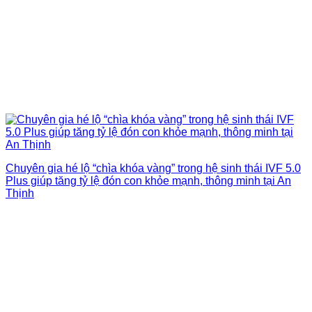
Chuyên gia hé lộ “chìa khóa vàng” trong hệ sinh thái IVF 5.0
Plus giúp tăng tỷ lệ đón con khỏe mạnh, thông minh tại An
Thịnh