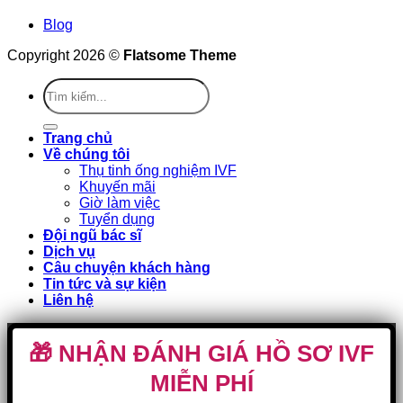
Blog
Copyright 2026 ©
Flatsome Theme
Trang chủ
Về chúng tôi
Thụ tinh ống nghiệm IVF
Khuyến mãi
Giờ làm việc
Tuyển dụng
Đội ngũ bác sĩ
Dịch vụ
Câu chuyện khách hàng
Tin tức và sự kiện
Liên hệ
🎁 NHẬN ĐÁNH GIÁ HỒ SƠ IVF
MIỄN PHÍ