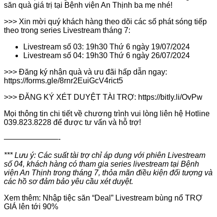
săn quà giá trị tại Bệnh viện An Thịnh ba mẹ nhé!
>>> Xin mời quý khách hàng theo dõi các số phát sóng tiếp
theo trong series Livestream tháng 7:
️Livestream số 03: 19h30 Thứ 6 ngày 19/07/2024
Livestream số 04: 19h30 Thứ 6 ngày 26/07/2024
>>> Đăng ký nhận quà và ưu đãi hấp dẫn ngay:
https://forms.gle/8rnr2EuiGcV4rict5
>>> ĐĂNG KÝ XÉT DUYỆT TÀI TRỢ: https://bitly.li/OvPw
Mọi thông tin chi tiết về chương trình vui lòng liên hệ Hotline
039.823.8228 để được tư vấn và hỗ trợ!
———————-
*** Lưu ý: Các suất tài trợ chỉ áp dụng với phiên Livestream
số 04, khách hàng có tham gia series livestream tại Bệnh
viện An Thịnh trong tháng 7, thỏa mãn điều kiện đối tượng và
các hồ sơ đảm bảo yêu cầu xét duyệt.
Xem thêm: Nhập tiệc săn “Deal” Livestream bùng nổ TRỢ
GIÁ lên tới 90%