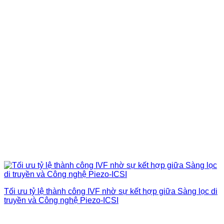
Tối ưu tỷ lệ thành công IVF nhờ sự kết hợp giữa Sàng lọc di
truyền và Công nghệ Piezo-ICSI