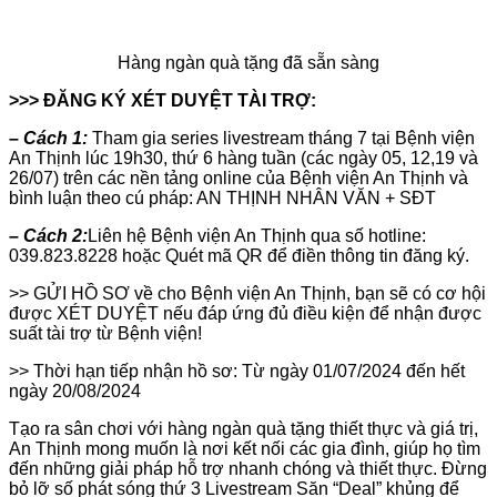
Hàng ngàn quà tặng đã sẵn sàng
>>> ĐĂNG KÝ XÉT DUYỆT TÀI TRỢ:
– Cách 1:
Tham gia series livestream tháng 7 tại Bệnh viện
An Thịnh lúc 19h30, thứ 6 hàng tuần (các ngày 05, 12,19 và
26/07) trên các nền tảng online của Bệnh viện An Thịnh và
bình luận theo cú pháp: AN THỊNH NHÂN VĂN + SĐT
– Cách 2:
Liên hệ Bệnh viện An Thịnh qua số hotline:
039.823.8228 hoặc Quét mã QR để điền thông tin đăng ký.
>> GỬI HỒ SƠ về cho Bệnh viện An Thịnh, bạn sẽ có cơ hội
được XÉT DUYỆT nếu đáp ứng đủ điều kiện để nhận được
suất tài trợ từ Bệnh viện!
>> Thời hạn tiếp nhận hồ sơ: Từ ngày 01/07/2024 đến hết
ngày 20/08/2024
Tạo ra sân chơi với hàng ngàn quà tặng thiết thực và giá trị,
An Thịnh mong muốn là nơi kết nối các gia đình, giúp họ tìm
đến những giải pháp hỗ trợ nhanh chóng và thiết thực. Đừng
bỏ lỡ số phát sóng thứ 3 Livestream Săn “Deal” khủng để