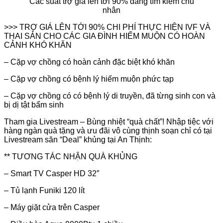
Các suất trợ giá lên tới 90% đang tìm kiếm chủ
nhân
>>> TRỢ GIÁ LÊN TỚI 90% CHI PHÍ THỰC HIỆN IVF VÀ
THAI SẢN CHO CÁC GIA ĐÌNH HIẾM MUỘN CÓ HOÀN
CẢNH KHÓ KHĂN
– Cặp vợ chồng có hoàn cảnh đặc biệt khó khăn
– Cặp vợ chồng có bệnh lý hiếm muộn phức tạp
– Cặp vợ chồng có có bệnh lý di truyền, đã từng sinh con và
bị dị tật bẩm sinh
Tham gia Livestream – Bùng nhiệt “quà chất”! Nhập tiệc với
hàng ngàn quà tặng và ưu đãi vô cùng thịnh soạn chỉ có tại
Livestream săn “Deal” khủng tại An Thịnh:
** TƯƠNG TÁC NHẬN QUÀ KHỦNG
– Smart TV Casper HD 32″
– Tủ lạnh Funiki 120 lít
– Máy giặt cửa trên Casper