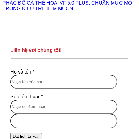
PHÁC ĐỒ CÁ THỂ HÓA IVF 5.0 PLUS: CHUẨN MỰC MỚI
TRONG ĐIỀU TRỊ HIẾM MUỘN
Liên hệ với chúng tôi!
Họ và tên *:
Số điện thoại *: