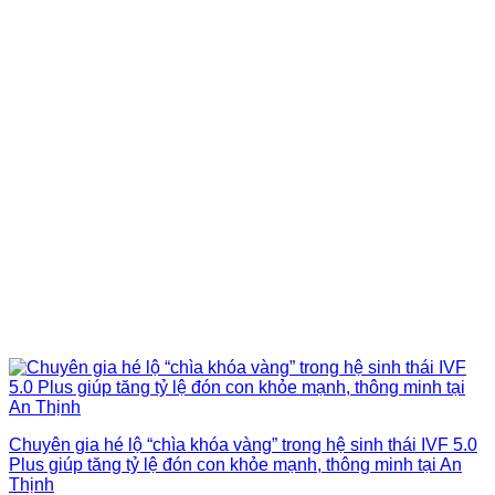
Chuyên gia hé lộ “chìa khóa vàng” trong hệ sinh thái IVF 5.0
Plus giúp tăng tỷ lệ đón con khỏe mạnh, thông minh tại An
Thịnh