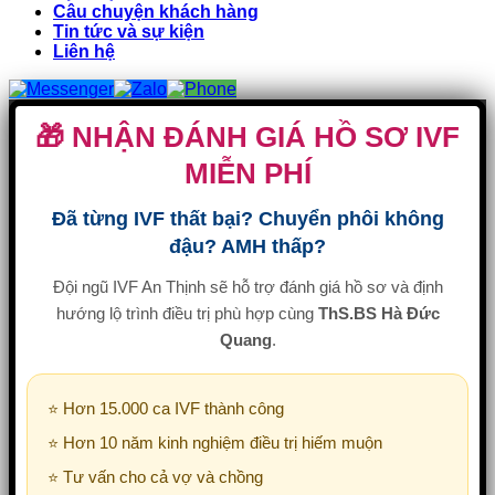
Câu chuyện khách hàng
Tin tức và sự kiện
Liên hệ
🎁 NHẬN ĐÁNH GIÁ HỒ SƠ IVF
MIỄN PHÍ
Đã từng IVF thất bại? Chuyển phôi không
đậu? AMH thấp?
Đội ngũ IVF An Thịnh sẽ hỗ trợ đánh giá hồ sơ và định
hướng lộ trình điều trị phù hợp cùng
ThS.BS Hà Đức
Quang
.
⭐ Hơn 15.000 ca IVF thành công
⭐ Hơn 10 năm kinh nghiệm điều trị hiếm muộn
⭐ Tư vấn cho cả vợ và chồng