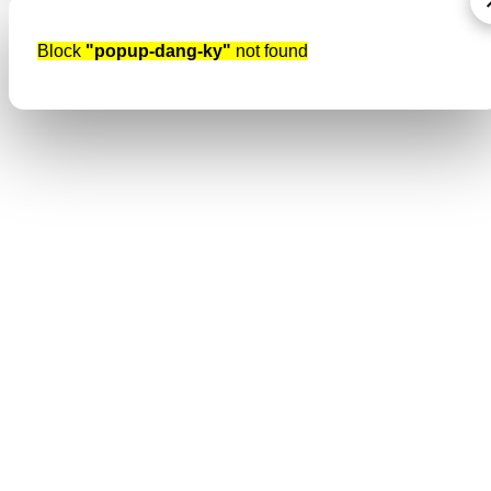
Block
"popup-dang-ky"
not found