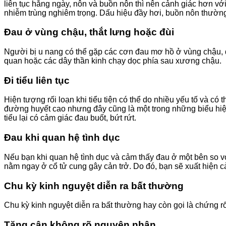
liên tục hằng ngày, nôn và buồn nôn thì nên cảnh giác hơn vớ
nhiễm trùng nghiêm trọng. Dấu hiệu đầy hơi, buồn nôn thường
Đau ở vùng chậu, thắt lưng hoặc đùi
Người bị u nang có thể gặp các cơn đau mơ hồ ở vùng chậu, d
quan hoặc các dây thần kinh chạy dọc phía sau xương chậu.
Đi tiểu liên tục
Hiện tượng rối loạn khi tiểu tiện có thể do nhiều yếu tố và c
đường huyết cao nhưng đây cũng là một trong những biểu hiện
tiểu lại có cảm giác đau buốt, bứt rứt.
Đau khi quan hệ tình dục
Nếu bạn khi quan hệ tình dục và cảm thấy đau ở một bên so với
nằm ngay ở cổ tử cung gây cản trở. Do đó, bạn sẽ xuất hiện 
Chu kỳ kinh nguyệt diễn ra bất thường
Chu kỳ kinh nguyệt diễn ra bất thường hay còn gọi là chứng r
Tăng cân không rõ nguyên nhân