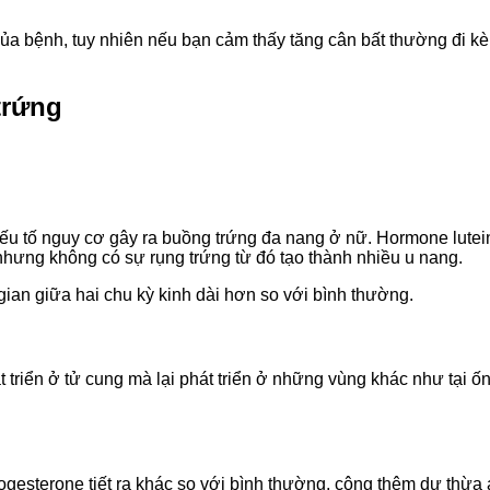
ủa bệnh, tuy nhiên nếu bạn cảm thấy tăng cân bất thường đi kèm
trứng
u tố nguy cơ gây ra buồng trứng đa nang ở nữ. Hormone luteini
g nhưng không có sự rụng trứng từ đó tạo thành nhiều u nang.
ian giữa hai chu kỳ kinh dài hơn so với bình thường.
t triển ở tử cung mà lại phát triển ở những vùng khác như tại 
 progesterone tiết ra khác so với bình thường, cộng thêm dư thừa