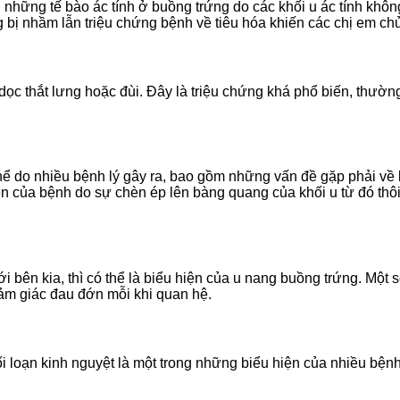
i những tế bào ác tính ở buồng trứng do các khối u ác tính khô
 bị nhầm lẫn triệu chứng bệnh về tiêu hóa khiến các chị em ch
ọc thắt lưng hoặc đùi. Đây là triệu chứng khá phổ biến, thườn
ó thể do nhiều bệnh lý gây ra, bao gồm những vấn đề gặp phải về
 của bệnh do sự chèn ép lên bàng quang của khối u từ đó thôi 
 bên kia, thì có thể là biểu hiện của u nang buồng trứng. Một s
cảm giác đau đớn mỗi khi quan hệ.
ối loạn kinh nguyệt là một trong những biểu hiện của nhiều bện