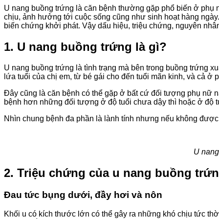
U nang buồng trứng là căn bệnh thường gặp phổ biến ở phụ nữ
chịu, ảnh hưởng tới cuộc sống cũng như sinh hoạt hàng ngày. 
biến chứng khởi phát. Vậy dấu hiệu, triệu chứng, nguyên nhâ
1. U nang buồng trứng là gì?
U nang buồng trứng là tình trạng mà bên trong buồng trứng xu
lứa tuổi của chị em, từ bé gái cho đến tuổi mãn kinh, và cả ở
Đây cũng là căn bệnh có thể gặp ở bất cứ đối tượng phụ nữ n
bệnh hơn những đối tượng ở độ tuổi chưa dậy thì hoặc ở độ tu
Nhìn chung bệnh đa phần là lành tính nhưng nếu không được c
U nang
2. Triệu chứng của u nang buồng trứ
Đau tức bụng dưới, đầy hơi và nôn
Khối u có kích thước lớn có thể gây ra những khó chịu tức thờ