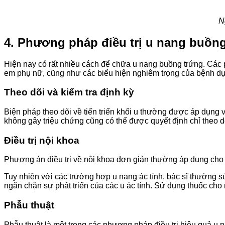
N
4. Phương pháp điều trị u nang buồn
Hiện nay có rất nhiều cách để chữa u nang buồng trứng. Các p
em phụ nữ, cũng như các biểu hiện nghiêm trọng của bệnh dựa
Theo dõi và kiểm tra định kỳ
Biện pháp theo dõi về tiến triển khối u thường được áp dụng v
không gây triệu chứng cũng có thể được quyết định chỉ theo dõi
Điều trị nội khoa
Phương án điều trị về nội khoa đơn giản thường áp dụng cho cá
Tuy nhiên với các trường hợp u nang ác tính, bác sĩ thường s
ngăn chặn sự phát triển của các u ác tính. Sử dụng thuốc cho
Phẫu thuật
Phẫu thuật là một trong các phương pháp điều trị hiệu quả u 