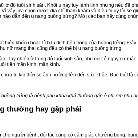
 ở độ tuổi sinh sản. Khối u này tuy lành tính nhưng nếu để ph
Vì vậy lựa chọn được địa chỉ thăm khám và điều trị uy tín sẽ g
n nào dẫn đến u nang buồng trứng? Mời các bạn hãy cùng chúng 
ất hiện khối u hoặc tích tụ dịch bên trong của buồng trứng. Đây
 phụ nữ mang thai cũng đều có thể bị u nang buồng trứng.
ào. Tuy nhiên ở trong độ tuổi sinh sản, phụ nữ có nguy cơ mắc
ổi tiền mãn kinh, mãn kinh.
hữa trị kịp thời sẽ ảnh hưởng lớn đến sức khỏe. Đặc biệt là 
 buồng trứng là bệnh phụ khoa khá thường gặp ở chị em phụ n
ng thường hay gặp phải
i cho người bệnh, đôi lúc cũng có cảm giác chướng bụng, bụng t