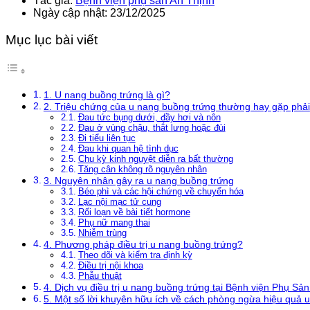
Tác giả:
Bệnh viện phụ sản An Thịnh
Ngày cập nhật: 23/12/2025
Mục lục bài viết
1. U nang buồng trứng là gì?
2. Triệu chứng của u nang buồng trứng thường hay gặp phải
Đau tức bụng dưới, đầy hơi và nôn
Đau ở vùng chậu, thắt lưng hoặc đùi
Đi tiểu liên tục
Đau khi quan hệ tình dục
Chu kỳ kinh nguyệt diễn ra bất thường
Tăng cân không rõ nguyên nhân
3. Nguyên nhân gây ra u nang buồng trứng
Béo phì và các hội chứng về chuyển hóa
Lạc nội mạc tử cung
Rối loạn về bài tiết hormone
Phụ nữ mang thai
Nhiễm trùng
4. Phương pháp điều trị u nang buồng trứng?
Theo dõi và kiểm tra định kỳ
Điều trị nội khoa
Phẫu thuật
4. Dịch vụ điều trị u nang buồng trứng tại Bệnh viện Phụ Sả
5. Một số lời khuyên hữu ích về cách phòng ngừa hiệu quả 