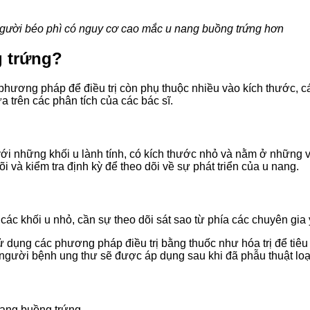
gười béo phì có nguy cơ cao mắc u nang buồng trứng hơn
g trứng?
hương pháp để điều trị còn phụ thuộc nhiều vào kích thước, các
 trên các phân tích của các bác sĩ.
ới những khối u lành tính, có kích thước nhỏ và nằm ở những vị
 và kiểm tra định kỳ để theo dõi về sự phát triển của u nang.
c khối u nhỏ, cần sự theo dõi sát sao từ phía các chuyên gia y
ử dụng các phương pháp điều trị bằng thuốc như hóa trị để tiêu
 người bệnh ung thư sẽ được áp dụng sau khi đã phẫu thuật loại
nang buồng trứng