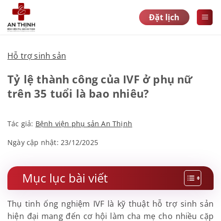
Bỏ
Đặt lịch
qua
nội
dung
Hỗ trợ sinh sản
Tỷ lệ thành công của IVF ở phụ nữ
trên 35 tuổi là bao nhiêu?
Tác giả:
Bệnh viện phụ sản An Thịnh
Ngày cập nhật: 23/12/2025
Mục lục bài viết
Thụ tinh ống nghiệm IVF là kỹ thuật hỗ trợ sinh sản
hiện đại mang đến cơ hội làm cha mẹ cho nhiều cặp