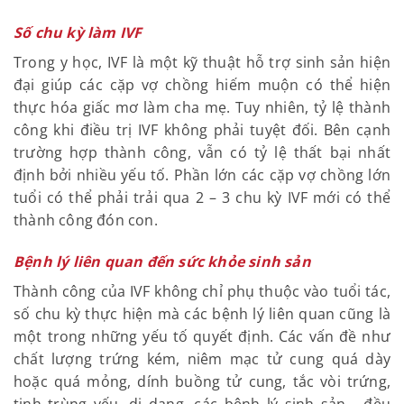
Số chu kỳ làm IVF
Trong y học, IVF là một kỹ thuật hỗ trợ sinh sản hiện
đại giúp các cặp vợ chồng hiếm muộn có thể hiện
thực hóa giấc mơ làm cha mẹ. Tuy nhiên, tỷ lệ thành
công khi điều trị IVF không phải tuyệt đối. Bên cạnh
trường hợp thành công, vẫn có tỷ lệ thất bại nhất
định bởi nhiều yếu tố. Phần lớn các cặp vợ chồng lớn
tuổi có thể phải trải qua 2 – 3 chu kỳ IVF mới có thể
thành công đón con.
Bệnh lý liên quan đến sức khỏe sinh sản
Thành công của IVF không chỉ phụ thuộc vào tuổi tác,
số chu kỳ thực hiện mà các bệnh lý liên quan cũng là
một trong những yếu tố quyết định. Các vấn đề như
chất lượng trứng kém, niêm mạc tử cung quá dày
hoặc quá mỏng, dính buồng tử cung, tắc vòi trứng,
tinh trùng yếu, dị dạng, các bệnh lý sinh sản… đều