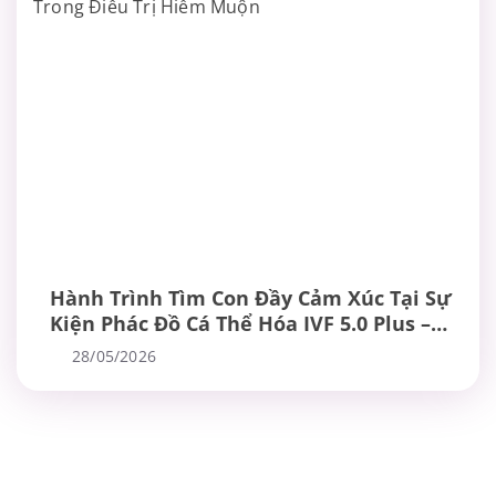
Hành Trình Tìm Con Đầy Cảm Xúc Tại Sự
Kiện Phác Đồ Cá Thể Hóa IVF 5.0 Plus –
Chuẩn Mực Mới Trong Điều Trị Hiếm
28/05/2026
Muộn