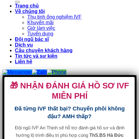
Trang chủ
Về chúng tôi
Thụ tinh ống nghiệm IVF
Khuyến mãi
Giờ làm việc
Tuyển dụng
Đội ngũ bác sĩ
Dịch vụ
Câu chuyện khách hàng
Tin tức và sự kiện
Liên hệ
🎁 NHẬN ĐÁNH GIÁ HỒ SƠ IVF
MIỄN PHÍ
Đã từng IVF thất bại? Chuyển phôi không
đậu? AMH thấp?
Đội ngũ IVF An Thịnh sẽ hỗ trợ đánh giá hồ sơ và định
hướng lộ trình điều trị phù hợp cùng
ThS.BS Hà Đức