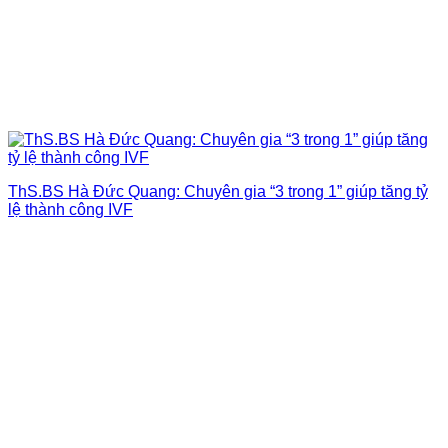
ThS.BS Hà Đức Quang: Chuyên gia “3 trong 1” giúp tăng tỷ
lệ thành công IVF