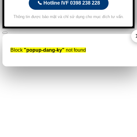
📞 Hotline IVF 0398 238 228
Thông tin được bảo mật và chỉ sử dụng cho mục đích tư vấn.
Block
"popup-dang-ky"
not found