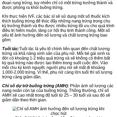
đoạn rụng trứng, tuy nhiên chỉ có một trứng trưởng thành và
được phóng ra khỏi buồng trứng.
Khi thực hiện IVF, các bác sĩ sẽ sử dụng một số thuốc kích
thích buồng trứng để thúc đẩy những nang trứng trong chu
kỳ trưởng thành và thu được nhiều trứng tối ưu cho quá trình
điều trị hiếm muộn, tăng cơ hội thụ tinh thành công. Một số
yếu tố ảnh hưởng đến số lượng và chất lượng trứng bao
gồm:
Tuổi tác:
Tuổi tác là yếu tố chính liên quan đến chất lượng
trứng và khả năng sinh sản của phụ nữ. Mỗi bé gái sinh ra
đời có khoảng 1-2 triệu quả trứng và sẽ không có thêm bất
kỳ quả trứng nào được tạo thêm trong suốt cuộc đời. Vào
mỗi chu kỳ kinh nguyệt, người phụ nữ sẽ mất đi khoảng
1.000-2.000 trứng. Vì thế, phụ nữ càng lớn tuổi thì số lượng
trứng càng giảm dần.
Chỉ số dự trữ buồng trứng (AMH):
Phản ánh số lượng các
nang noãn còn lại của buồng trứng. Thông thường, chỉ số
AMH sẽ cao nhất trong độ tuổi từ 25 – 30 tuổi và sau đó sẽ
giảm dần theo thời gian.