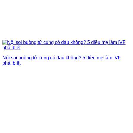
Nội soi buồng tử cung có đau không? 5 điều mẹ làm IVF
phải biết