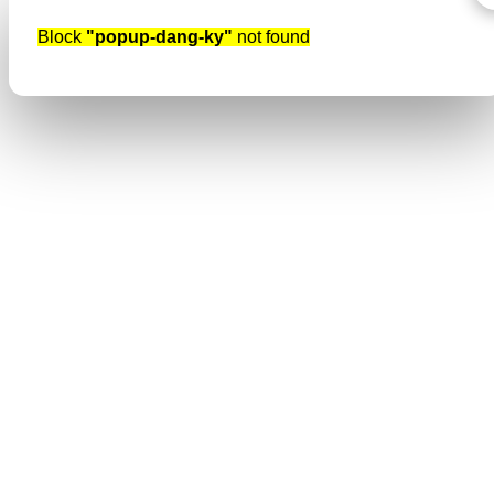
Block
"popup-dang-ky"
not found