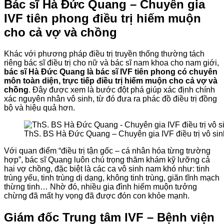
Bác sĩ Hà Đức Quang – Chuyên gia
IVF tiên phong điều trị hiếm muộn
cho cả vợ và chồng
Khác với phương pháp điều trị truyền thống thường tách
riêng bác sĩ điều trị cho nữ và bác sĩ nam khoa cho nam giới,
bác sĩ Hà Đức Quang là bác sĩ IVF tiên phong có chuyên
môn toàn diện, trực tiếp điều trị hiếm muộn cho cả vợ và
chồng
. Đây được xem là bước đột phá giúp xác định chính
xác nguyên nhân vô sinh, từ đó đưa ra phác đồ điều trị đồng
bộ và hiệu quả hơn.
ThS. BS Hà Đức Quang – Chuyên gia IVF điều trị vô si
Với quan điểm “điều trị tận gốc – cá nhân hóa từng trường
hợp”, bác sĩ Quang luôn chú trọng thăm khám kỹ lưỡng cả
hai vợ chồng, đặc biệt là các ca vô sinh nam khó như: tinh
trùng yếu, tinh trùng dị dạng, không tinh trùng, giãn tĩnh mạch
thừng tinh… Nhờ đó, nhiều gia đình hiếm muộn tưởng
chừng đã mất hy vọng đã được đón con khỏe mạnh.
Giám đốc Trung tâm IVF – Bệnh viện