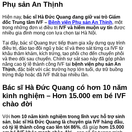
Phụ sản An Thịnh
Hiện nay,
bác sĩ Hà Đức Quang đang giữ vai trò Giám
đốc Trung tâm IVF –
Bệnh viện Phụ sản An Thịnh
, một
trong những đơn vị điều trị
IVF và hiếm muộn uy tín
được
nhiều gia đình mong con lựa chọn tại Hà Nội.
Tại đây, bác sĩ Quang trực tiếp tham gia xây dựng quy trình
điều trị, đào tạo đội ngũ y bác sĩ và theo sát từng ca IVF từ
khâu thăm khám, kích trứng, tạo phôi cho đến chuyển phôi
và theo dõi sau chuyển. Chính sự sát sao này đã góp phần
nâng cao tỷ lệ thành công IVF tại
bệnh viện phụ sản An
Thịnh
, đặc biệt với các trường hợp lớn tuổi, dự trữ buồng
trứng thấp hoặc đã IVF thất bại nhiều lần.
Bác sĩ Hà Đức Quang có hơn 10 năm
kinh nghiệm – Hơn 15.000 em bé IVF
chào đời
Với
hơn 10 năm kinh nghiệm trong lĩnh vực hỗ trợ sinh
sản
,
bác sĩ Hà Đức Quang là chuyên gia IVF hàng đầu,
có tỷ lệ thành công cao lên tới 86%
, đã giúp
hơn 15.000