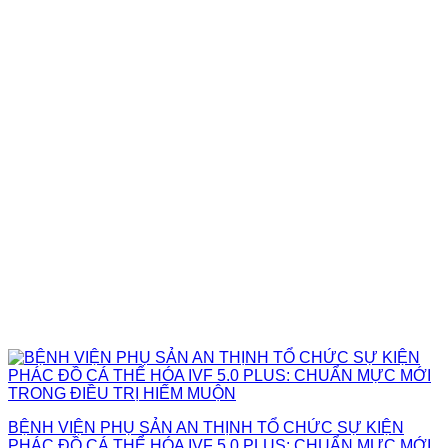
BỆNH VIỆN PHỤ SẢN AN THỊNH TỔ CHỨC SỰ KIỆN
PHÁC ĐỒ CÁ THỂ HÓA IVF 5.0 PLUS: CHUẨN MỰC MỚI