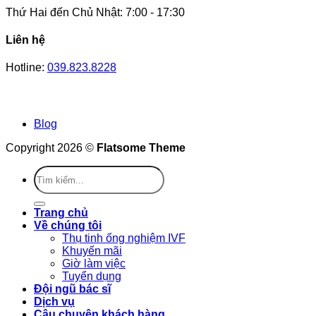
Thứ Hai đến Chủ Nhật: 7:00 - 17:30
Liên hệ
Hotline:
039.823.8228
Blog
Copyright 2026 ©
Flatsome Theme
Trang chủ
Về chúng tôi
Thụ tinh ống nghiệm IVF
Khuyến mãi
Giờ làm việc
Tuyển dụng
Đội ngũ bác sĩ
Dịch vụ
Câu chuyện khách hàng