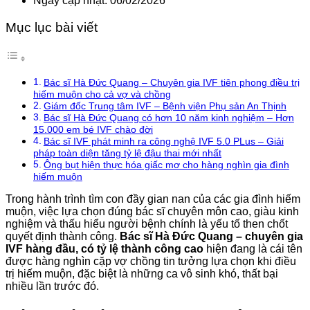
Ngày cập nhật: 06/02/2026
Mục lục bài viết
Bác sĩ Hà Đức Quang – Chuyên gia IVF tiên phong điều trị
hiếm muộn cho cả vợ và chồng
Giám đốc Trung tâm IVF – Bệnh viện Phụ sản An Thịnh
Bác sĩ Hà Đức Quang có hơn 10 năm kinh nghiệm – Hơn
15.000 em bé IVF chào đời
Bác sĩ IVF phát minh ra công nghệ IVF 5.0 PLus – Giải
pháp toàn diện tăng tỷ lệ đậu thai mới nhất
Ông bụt hiện thực hóa giấc mơ cho hàng nghìn gia đình
hiếm muộn
Trong hành trình tìm con đầy gian nan của các gia đình hiếm
muộn, việc lựa chọn đúng bác sĩ chuyên môn cao, giàu kinh
nghiệm và thấu hiểu người bệnh chính là yếu tố then chốt
quyết định thành công.
Bác sĩ Hà Đức Quang – chuyên gia
IVF hàng đầu, có tỷ lệ thành công cao
hiện đang là cái tên
được hàng nghìn cặp vợ chồng tin tưởng lựa chọn khi điều
trị hiếm muộn, đặc biệt là những ca vô sinh khó, thất bại
nhiều lần trước đó.