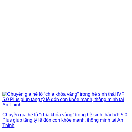
Chuyên gia hé lộ “chìa khóa vàng” trong hệ sinh thái IVF 5.0
Plus giúp tăng tỷ lệ đón con khỏe mạnh, thông minh tại An
Thịnh