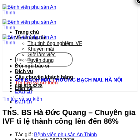
Bỏ
qua
nội
dung
Trang chủ
Về chúng tôi
Thụ tinh ống nghiệm IVF
Khuyến mãi
Giờ làm việc
Tuyển dụng
Đội ngũ bác sĩ
Dịch vụ
Câu chuyện khách hàng
496 BẠCH MAI, PHƯỜNG BẠCH MAI, HÀ NỘI
Tin tức và sự kiện
039.823.8228
Liên hệ
Đặt lịch
Tin tức và sự kiện
Đặt lịch
ThS. BS Hà Đức Quang – Chuyên gia
IVF tỉ lệ thành công lên đến 86%
Tác giả:
Bệnh viện phụ sản An Thịnh