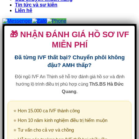
Tin tức và sự kiện
Liên hệ
🎁 NHẬN ĐÁNH GIÁ HỒ SƠ IVF
MIỄN PHÍ
Đã từng IVF thất bại? Chuyển phôi không
đậu? AMH thấp?
Đội ngũ IVF An Thịnh sẽ hỗ trợ đánh giá hồ sơ và định
hướng lộ trình điều trị phù hợp cùng
ThS.BS Hà Đức
Quang
.
⭐ Hơn 15.000 ca IVF thành công
⭐ Hơn 10 năm kinh nghiệm điều trị hiếm muộn
⭐ Tư vấn cho cả vợ và chồng