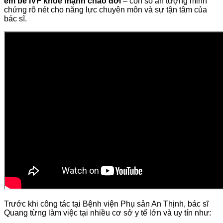
em bé IVF khỏe mạnh chào đời
– con số ấn tượng minh
chứng rõ nét cho năng lực chuyên môn và sự tận tâm của
bác sĩ.
Trước khi công tác tại Bệnh viện Phụ sản An Thịnh, bác sĩ
Quang từng làm việc tại nhiều cơ sở y tế lớn và uy tín như: