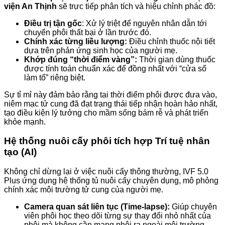
viện An Thịnh
sẽ trực tiếp phân tích và hiệu chỉnh phác đồ:
Điều trị tận gốc
: Xử lý triệt để nguyên nhân dẫn tới
chuyển phôi thất bại ở lần trước đó.
Chính xác từng liều lượng:
Điều chỉnh thuốc nội tiết
dựa trên phản ứng sinh học của người mẹ.
Khớp đúng “thời điểm vàng”:
Thời gian dùng thuốc
được tính toán chuẩn xác để đồng nhất với “cửa sổ
làm tổ” riêng biệt.
Sự tỉ mỉ này đảm bảo rằng tại thời điểm phôi được đưa vào,
niêm mạc tử cung đã đạt trạng thái tiếp nhận hoàn hảo nhất,
tạo điều kiện lý tưởng cho mầm sống bám rễ và phát triển
khỏe mạnh.
Hệ thống nuôi cấy phôi tích hợp Trí tuệ nhân
tạo (AI)
Không chỉ dừng lại ở việc nuôi cấy thông thường, IVF 5.0
Plus ứng dụng hệ thống tủ nuôi cấy chuyên dụng, mô phỏng
chính xác môi trường tử cung của người mẹ.
Camera quan sát liên tục (Time-lapse):
Giúp chuyên
viên phôi học theo dõi từng sự thay đổi nhỏ nhất của
phôi mà không cần mang phôi ra ngoài môi trường,