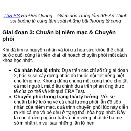
ThS.BS
Hà Đức Quang – Giám đốc Trung tâm IVF An Thịnh
soi buồng tử cung tầm soát những bất thường tử cung
Giai đoạn 3: Chuẩn bị niêm mạc & Chuyển
phôi
Khi đã tìm ra nguyên nhân và tối ưu hóa sức khỏe thể chất,
bước cuối cùng là triển khai kế hoạch chuyển phôi một cách
khoa học nhất.
Cá nhân hóa lộ trình:
Dựa trên các chỉ số từ giai đoạn
2, bác sĩ sẽ xây dựng phác đồ thuốc nội tiết riêng biệt
cho từng mẹ. Không dùng chung một công thức cho tất
cả mọi người, mà điều chỉnh dựa trên phản ứng thực
tế của cơ thể và kết quả ERA Test.
Chuyển phôi trong trạng thái lý tưởng:
Với sự
chuẩn bị kỹ lưỡng về cả chất lượng phôi lẫn độ tiếp
nhận của niêm mạc, quá trình chuyển phôi lúc này diễn
ra khi cả mẹ và bé đều ở trạng thái hòa hợp nhất. Đây
là con đường ngắn nhất và bền vững nhất để ba mẹ
sớm nhận tin vui sau những lần lỡ hẹn.