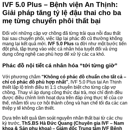
IVF 5.0 Plus – Bệnh viện An Thịnh:
Giải pháp tăng tỷ lệ đậu thai cho ba
mẹ từng chuyển phôi thất bại
Đối với những cặp vợ chồng đã từng trải qua nỗi đau thất
bại sau chuyển phôi, việc lặp lại phác đồ cũ thường không
mang lại kết quả mới.
IVF 5.0 Plus
ra đời như một bước tiến
đột phá, tập trung vào việc cá nhân hóa tuyệt đối và ứng
dụng công nghệ cao phù hợp để xử lý các ca khó.
Phác đồ nội tiết cá nhân hóa “tới từng giờ”
Với phương châm
“Không có phác đồ chuẩn cho tất cả –
chỉ có phác đồ phù hợp nhất”
, IVF 5.0 Plus tại An Thịnh
thiết lập lộ trình điều trị 1:1 chuyên biệt cho từng cặp vợ
chồng. Thay vì áp dụng công thức đại trà, mọi chỉ định đều
được điều chỉnh linh hoạt dựa trên đáp ứng thực tế của cơ
thể, nhằm tối ưu cơ hội thành công và hạn chế tối đa các can
thiệp y tế không cần thiết.
Dựa trên kết quả tầm soát nguyên nhân thất bại từ các chu
kỳ trước,
ThS.BS Hà Đức Quang (Chuyên gia IVF – Nam
khoa & Sản phụ khoa) – Giám đốc Trung tâm IVF Bệnh