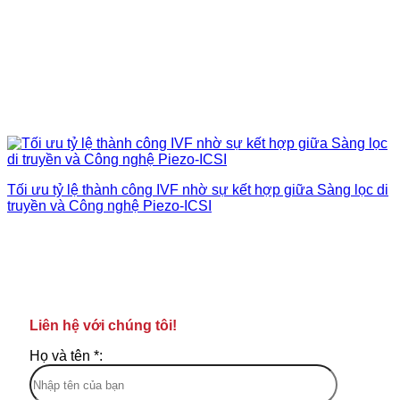
Tối ưu tỷ lệ thành công IVF nhờ sự kết hợp giữa Sàng lọc di
truyền và Công nghệ Piezo-ICSI
Liên hệ với chúng tôi!
Họ và tên *: