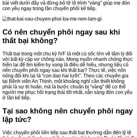
bài viết dưới đây và đừng bỏ lỡ lộ trình “vàng” giúp mẹ đón
con yêu ngay trong lần chuyển phôi kế tiếp.
Có nên chuyển phôi ngay sau khi
thất bại không?
Thất bại trong một chu kỳ IVF là một cú sốc lớn về tâm lý đối
với bất kỳ cặp vợ chồng nào. Mong muốn nhanh chóng thực
hiện lại để tìm kiếm hy vọng là điều dễ hiểu, nhưng liệu có
nên chuyển phôi ngay sau khi thất bại?
Thực tế, việc nôn
nóng đôi khi lại là “con dao hai lưỡi”. Theo các chuyên gia
tại Bệnh viện An Thịnh, một khoảng nghỉ cần thiết không
phải là sự trì hoãn, mà là bước chuẩn bị “vàng” để cơ thể
người mẹ phục hồi trạng thái tốt nhất, sẵn sàng đón con yêu
ở lần kế tiếp.
Tại sao không nên chuyển phôi ngay
lập tức?
Việc chuyển phôi liên tiếp sau thất bại thường dẫn đến tỷ lệ