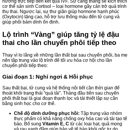
hưởng trực tiếp đến kết quả IVF. Sự căng thẳng sẽ kích thích
cơ thể sản sinh Cortisol – loại hormone gây cản trở quá trình
thụ thai. Ngược lại, sự thư giãn giúp hormone hạnh phúc
(Oxytocin) tăng cao, hỗ trợ lưu thông máu đến tử cung và
giúp phôi bám dính ổn định.
Lộ trình “Vàng” giúp tăng tỷ lệ đậu
thai cho lần chuyển phôi tiếp theo
Thay vì lo lắng về những lần thất bại sau chuyển phôi, ba mẹ
nên tập trung vào lộ trình để tối ưu hóa cơ hội cho lần
chuyển phôi tiếp theo:
Giai đoạn 1: Nghỉ ngơi & Hồi phục
Sau thất bại, tử cung và hệ thống nội tiết cần thời gian để
thoát khỏi trạng thái “quá tải”. Tháng đầu tiên sau chuyển
phôi thất bại là giai đoạn thanh lọc và tái thiết lập sự cân
bằng sinh học cho cơ thể.
Chế độ dinh dưỡng phục hồi:
Tập trung vào nhóm
thực phẩm có khả năng chống oxy hóa cao và tái tạo tế
bào. Bổ sung
Vitamin E, C
từ các loại hạt, quả mọng
và rau xanh đậm giúp bảo vệ tế bào khỏi gốc tự do.