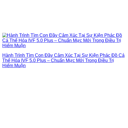
Hành Trình Tìm Con Đầy Cảm Xúc Tại Sự Kiện Phác Đồ Cá
Thể Hóa IVF 5.0 Plus – Chuẩn Mực Mới Trong Điều Trị
Hiếm Muộn