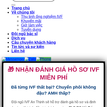
Trang chủ
Về chúng tôi
Thụ tinh ống nghiệm IVF
Khuyến mãi
Giờ làm việc
Tuyển dụng
Đội ngũ bác sĩ
Dịch vụ
Câu chuyện khách hàng
Tin tức và sự kiện
Liên hệ
🎁 NHẬN ĐÁNH GIÁ HỒ SƠ IVF
MIỄN PHÍ
Đã từng IVF thất bại? Chuyển phôi không
đậu? AMH thấp?
Đội ngũ IVF An Thịnh sẽ hỗ trợ đánh giá hồ sơ và định