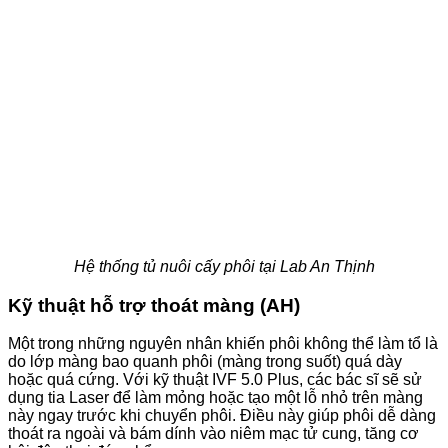
Hệ thống tủ nuôi cấy phôi tại Lab An Thịnh
Kỹ thuật hỗ trợ thoát màng (AH)
Một trong những nguyên nhân khiến phôi không thể làm tổ là
do lớp màng bao quanh phôi (màng trong suốt) quá dày
hoặc quá cứng. Với kỹ thuật IVF 5.0 Plus, các bác sĩ sẽ sử
dụng tia Laser để làm mỏng hoặc tạo một lỗ nhỏ trên màng
này ngay trước khi chuyển phôi. Điều này giúp phôi dễ dàng
thoát ra ngoài và bám dính vào niêm mạc tử cung, tăng cơ