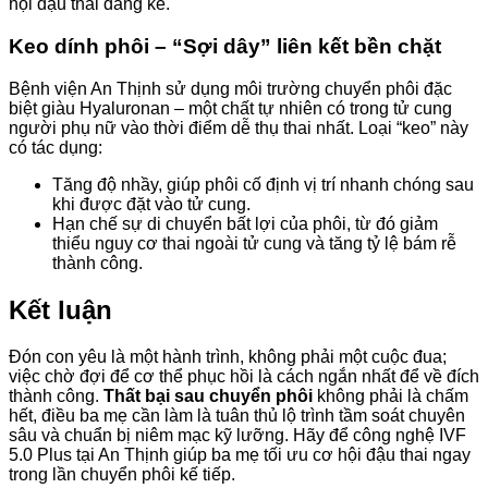
hội đậu thai đáng kể.
Keo dính phôi – “Sợi dây” liên kết bền chặt
Bệnh viện An Thịnh sử dụng môi trường chuyển phôi đặc
biệt giàu Hyaluronan – một chất tự nhiên có trong tử cung
người phụ nữ vào thời điểm dễ thụ thai nhất. Loại “keo” này
có tác dụng:
Tăng độ nhầy, giúp phôi cố định vị trí nhanh chóng sau
khi được đặt vào tử cung.
Hạn chế sự di chuyển bất lợi của phôi, từ đó giảm
thiểu nguy cơ thai ngoài tử cung và tăng tỷ lệ bám rễ
thành công.
Kết luận
Đón con yêu là một hành trình, không phải một cuộc đua;
việc chờ đợi để cơ thể phục hồi là cách ngắn nhất để về đích
thành công.
Thất bại sau chuyển phôi
không phải là chấm
hết, điều ba mẹ cần làm là tuân thủ lộ trình tầm soát chuyên
sâu và chuẩn bị niêm mạc kỹ lưỡng. Hãy để công nghệ IVF
5.0 Plus tại An Thịnh giúp ba mẹ tối ưu cơ hội đậu thai ngay
trong lần chuyển phôi kế tiếp.