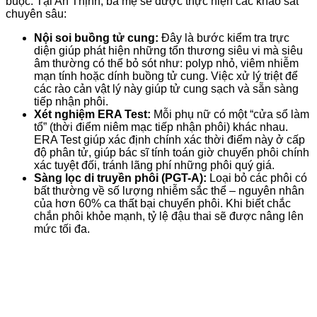
buộc. Tại An Thịnh, ba mẹ sẽ được thực hiện các khảo sát
chuyên sâu:
Nội soi buồng tử cung:
Đây là bước kiểm tra trực
diện giúp phát hiện những tổn thương siêu vi mà siêu
âm thường có thể bỏ sót như: polyp nhỏ, viêm nhiễm
mạn tính hoặc dính buồng tử cung. Việc xử lý triệt để
các rào cản vật lý này giúp tử cung sạch và sẵn sàng
tiếp nhận phôi.
Xét nghiệm ERA Test:
Mỗi phụ nữ có một “cửa sổ làm
tổ” (thời điểm niêm mạc tiếp nhận phôi) khác nhau.
ERA Test giúp xác định chính xác thời điểm này ở cấp
độ phân tử, giúp bác sĩ tính toán giờ chuyển phôi chính
xác tuyệt đối, tránh lãng phí những phôi quý giá.
Sàng lọc di truyền phôi (PGT-A):
Loại bỏ các phôi có
bất thường về số lượng nhiễm sắc thể – nguyên nhân
của hơn 60% ca thất bại chuyển phôi. Khi biết chắc
chắn phôi khỏe mạnh, tỷ lệ đậu thai sẽ được nâng lên
mức tối đa.