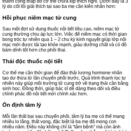
thành công thấp do cơ thể chưa kịp thích nghi. Dưới đây là 3
lý do cốt lõi giải thích tại sao ba mẹ cần kiên nhẫn hơn:
Hồi phục niêm mạc tử cung
Sau một đợt sử dụng thuốc nội tiết liều cao, niêm mạc tử
cung thường chịu áp lực lớn. Việc để niêm mạc có thời gian
bong tróc tự nhiên qua 1 – 2 chu kỳ kinh nguyệt giúp lớp nội
mạc mới được tái tạo khỏe mạnh, giàu dưỡng chất và có độ
bám dính tốt hơn cho phôi thai.
Thải độc thuốc nội tiết
Cơ thể mẹ cần thời gian để đào thải lượng hormone nhân
tạo dư thừa từ lần chuyển phôi trước. Quá trình thanh lọc tự
nhiên này giúp môi trường tử cung trở về trạng thái cân bằng
sinh học. Đồng thời, giúp bác sĩ dễ dàng theo dõi và điều
chỉnh phác đồ nội tiết mới chính xác hơn.
Ổn định tâm lý
Mỗi lần thất bại sau chuyển phôi, tâm lý ba mẹ có thể mang
nhiều lo lắng, thất vọng, đặc biệt là ba mẹ đã mong con
nhiều năm. Điều này không chỉ là “tâm bệnh” mà còn ảnh