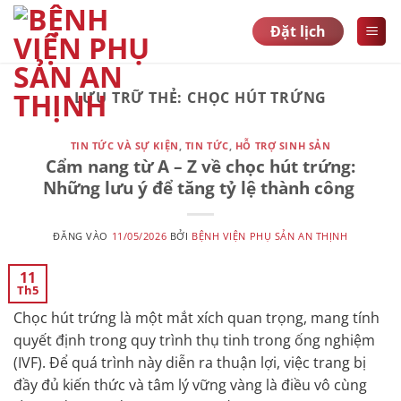
Bỏ
Đặt lịch
qua
nội
dung
LƯU TRỮ THẺ:
CHỌC HÚT TRỨNG
TIN TỨC VÀ SỰ KIỆN
,
TIN TỨC
,
HỖ TRỢ SINH SẢN
Cẩm nang từ A – Z về chọc hút trứng:
Những lưu ý để tăng tỷ lệ thành công
ĐĂNG VÀO
11/05/2026
BỞI
BỆNH VIỆN PHỤ SẢN AN THỊNH
11
Th5
Chọc hút trứng là một mắt xích quan trọng, mang tính
quyết định trong quy trình thụ tinh trong ống nghiệm
(IVF). Để quá trình này diễn ra thuận lợi, việc trang bị
đầy đủ kiến thức và tâm lý vững vàng là điều vô cùng