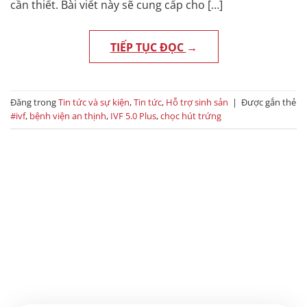
cần thiết. Bài viết này sẽ cung cấp cho […]
TIẾP TỤC ĐỌC
→
Đăng trong
Tin tức và sự kiện
,
Tin tức
,
Hỗ trợ sinh sản
|
Được gắn thẻ
#ivf
,
bệnh viện an thịnh
,
IVF 5.0 Plus
,
chọc hút trứng