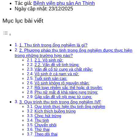
Tác giả:
Bệnh viện phụ sản An Thịnh
Ngày cập nhật: 23/12/2025
Mục lục bài viết
1. Thụ tinh trong ống nghiệm là gì?
2. Phương pháp thụ tinh trong ống nghiệm được thực hiện
trong những trường hợp nào?
2.1. Vô sinh nữ:
2.2. Vấn đề về tinh trùng:
Vấn đề cổ tử cung và chất nhầy:
Vô sinh ở cả nam và nữ:
Tuổi sinh sản cao:
Vô sinh không rõ nguyên nhân:
Rối loạn nhiễm sắc thể hoặc di truyền:
Phụ nữ mất đi khả năng rụng trứng:
Gặp vấn đề về nội mạc tử cung:
3. Quy trình thụ tinh trong ống nghiệm IVF
Quy trình thực hiện thụ tinh ống nghiệm
Kích thích buồng trứng
Chọc hút trứng
Thụ tinh
Chuyển phôi
Thử thai
Theo dõi thai