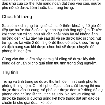
đáp ứng của cơ thể. Khi nang noãn đạt theo yêu cầu, người
phụ nữ sẽ được tiêm thuốc kích rụng trứng.
Chọc hút trứng
Sau tiêm kích rụng trứng sẽ cần chờ thêm khoảng 40 giờ để
tiếp tục bước thứ 3 của quy trình thụ tinh ống nghiệm. Trước
khi chọc hút trứng, phụ nữ cần phải nhịn ăn để không ảnh
hưởng đến khâu gây mê sau đó và sẽ được bác sĩ chọc hút
trứng, lưu lại viện 2 đến 3 giờ để theo dõi sức khỏe. Trứng
và dịch nang sau khi được chọc hút sẽ được chuyển đến
phòng thí nghiệm.
Cùng vào thời điểm này, nam giới cũng sẽ được lấy tinh
trùng để chuẩn bị cho quá trình thụ tinh trong ống nghiệm.
Thụ tinh
Trứng và tinh trùng sẽ được thụ tinh để hình thành phôi từ
phòng thí nghiệm. Chỉ khi phôi đạt chuẩn chất lượng thì mới
được đưa vào tử cung, số phôi dư được đem trữ đông để dự
phòng cho những lần thụ tinh sau đó. Người vợ cũng sẽ
được kê thuốc ở đường uống kết hợp thuốc đặt âm đạo để
chuẩn bị cho giai đoạn kế tiếp.