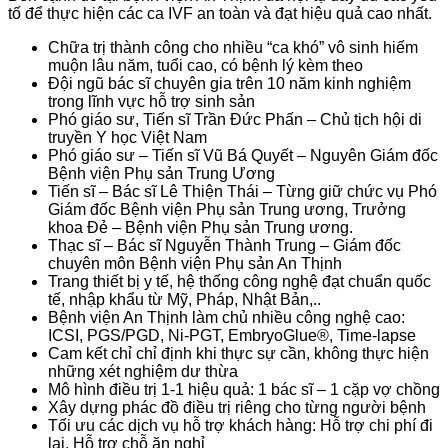
tố để thực hiện các ca IVF an toàn và đạt hiệu quả cao nhất.
Chữa trị thành công cho nhiều “ca khó” vô sinh hiếm
muộn lâu năm, tuổi cao, có bệnh lý kèm theo
Đội ngũ bác sĩ chuyên gia trên 10 năm kinh nghiệm
trong lĩnh vực hỗ trợ sinh sản
Phó giáo sư, Tiến sĩ Trần Đức Phấn – Chủ tịch hội di
truyền Y học Việt Nam
Phó giáo sư – Tiến sĩ Vũ Bá Quyết – Nguyên Giám đốc
Bệnh viện Phụ sản Trung Ương
Tiến sĩ – Bác sĩ Lê Thiện Thái – Từng giữ chức vụ Phó
Giám đốc Bệnh viện Phụ sản Trung ương, Trưởng
khoa Đẻ – Bệnh viện Phụ sản Trung ương.
Thạc sĩ – Bác sĩ Nguyễn Thành Trung – Giám đốc
chuyên môn Bệnh viện Phụ sản An Thịnh
Trang thiết bị y tế, hệ thống công nghệ đạt chuẩn quốc
tế, nhập khẩu từ Mỹ, Pháp, Nhật Bản,..
Bệnh viện An Thịnh làm chủ nhiều công nghệ cao:
ICSI, PGS/PGD, Ni-PGT, EmbryoGlue®, Time-lapse
Cam kết chỉ chỉ định khi thực sự cần, không thực hiện
những xét nghiệm dư thừa
Mô hình điều trị 1-1 hiệu quả: 1 bác sĩ – 1 cặp vợ chồng
Xây dựng phác đồ điều trị riêng cho từng người bệnh
Tối ưu các dịch vụ hỗ trợ khách hàng: Hỗ trợ chi phí đi
lại, Hỗ trợ chỗ ăn nghỉ