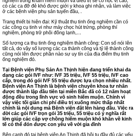
nghiệm trong khám hiếm muộn và điều trị sẽ có học vị cao,
có các ca đỡ đẻ khó được giới y khoa ghi nhận, và làm việc
ở các bệnh viện phụ sản tuyến đầu, .
Trang thiết bị hiện đại: Kỹ thuật thụ tinh ống nghiệm cần có
các công cụ tinh vi như máy chọc hút trứng, phòng thí
nghiệm, phòng trữ phôi đông lạnh,…
Số lượng ca thụ tinh ống nghiệm thành công: Con số nói lên
tất cả, do vậy số lượng các ca thành công và tỷ lệ thành công
cũng nói lên được phần nào sự uy tín của địa điểm thụ tinh
ống nghiệm đó.
Tại Bệnh viện Phụ Sản An Thịnh hiện đang triển khai đa
dạng các gói IVF như: IVF 35 triệu, IVF 55 triệu, IVF cao
cấp, trong đó gói IVF 55 triệu được lựa chọn nhiều nhất.
Bệnh viện An Thịnh là bệnh viện chuyên khoa tư nhân
được thành lập đầu tiên tại miền Bắc đã có 12 năm hoạt
động đều trong lĩnh vực vô sinh hiếm muộn. Chính vì
vậy việc tối giản chi phí điều trị xuống mức thấp nhất
chính là nội dung mà Bệnh viện đặt lên hàng đầu. Việc ra
đời các gói IVF trọn gói 35 triệu, 55 triệu có ý nghĩa rất
lớn giúp các cặp vợ chồng hiếm muộn khó khăn về kinh
tế có thể đón được con yêu về với gia đình
Bên cạnh đó tại bệnh viện An Thịnh đã hội tụ đầy đủ các yếu