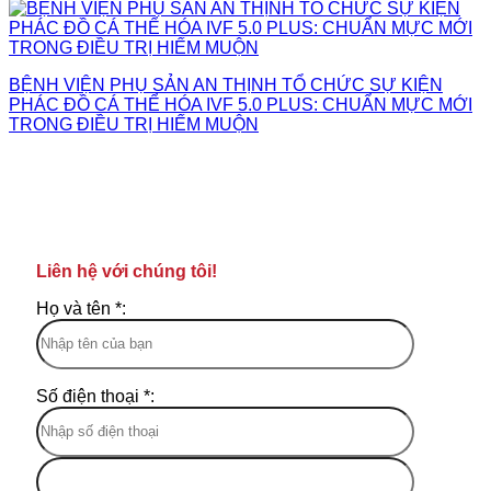
BỆNH VIỆN PHỤ SẢN AN THỊNH TỔ CHỨC SỰ KIỆN
PHÁC ĐỒ CÁ THỂ HÓA IVF 5.0 PLUS: CHUẨN MỰC MỚI
TRONG ĐIỀU TRỊ HIẾM MUỘN
Liên hệ với chúng tôi!
Họ và tên *:
Số điện thoại *: