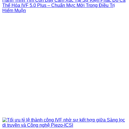
Hành Trình Tìm Con Đầy Cảm Xúc Tại Sự Kiện Phác Đồ Cá
Thể Hóa IVF 5.0 Plus – Chuẩn Mực Mới Trong Điều Trị
Hiếm Muộn