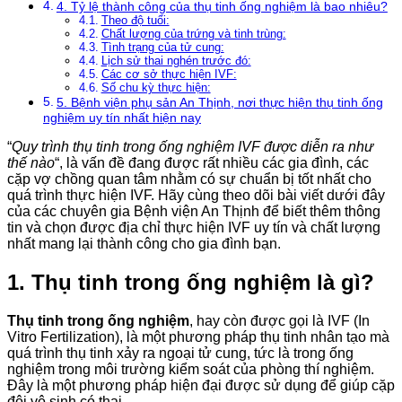
4. Tỷ lệ thành công của thụ tinh ống nghiệm là bao nhiêu?
Theo độ tuổi:
Chất lượng của trứng và tinh trùng:
Tình trạng của tử cung:
Lịch sử thai nghén trước đó:
Các cơ sở thực hiện IVF:
Số chu kỳ thực hiện:
5. Bệnh viện phụ sản An Thịnh, nơi thực hiện thụ tinh ống
nghiệm uy tín nhất hiện nay
“
Quy trình thụ tinh trong ống nghiệm IVF được diễn ra như
thế nào
“, là vấn đề đang được rất nhiều các gia đình, các
cặp vợ chồng quan tâm nhằm có sự chuẩn bị tốt nhất cho
quá trình thực hiện IVF. Hãy cùng theo dõi bài viết dưới đây
của các chuyên gia Bệnh viện An Thịnh để biết thêm thông
tin và chọn được địa chỉ thực hiện IVF uy tín và chất lượng
nhất mang lại thành công cho gia đình bạn.
1. Thụ tinh trong ống nghiệm là gì?
Thụ tinh trong ống nghiệm
, hay còn được gọi là IVF (In
Vitro Fertilization), là một phương pháp thụ tinh nhân tạo mà
quá trình thụ tinh xảy ra ngoại tử cung, tức là trong ống
nghiệm trong môi trường kiểm soát của phòng thí nghiệm.
Đây là một phương pháp hiện đại được sử dụng để giúp cặp
đôi vô sinh có thai.