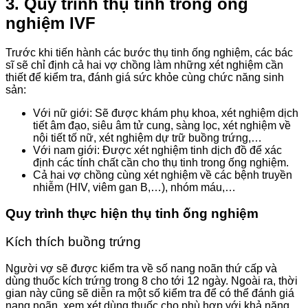
3. Quy trình thụ tinh trong ống
nghiệm IVF
Trước khi tiến hành các bước thụ tinh ống nghiệm, các bác
sĩ sẽ chỉ định cả hai vợ chồng làm những xét nghiệm cần
thiết để kiểm tra, đánh giá sức khỏe cùng chức năng sinh
sản:
Với nữ giới: Sẽ được khám phụ khoa, xét nghiệm dịch
tiết âm đạo, siêu âm tử cung, sàng lọc, xét nghiệm về
nội tiết tố nữ, xét nghiệm dự trữ buồng trứng,…
Với nam giới: Được xét nghiệm tinh dịch đồ để xác
định các tính chất cần cho thụ tinh trong ống nghiệm.
Cả hai vợ chồng cùng xét nghiệm về các bệnh truyền
nhiễm (HIV, viêm gan B,…), nhóm máu,…
Quy trình thực hiện thụ tinh ống nghiệm
Kích thích buồng trứng
Người vợ sẽ được kiểm tra về số nang noãn thứ cấp và
dùng thuốc kích trứng trong 8 cho tới 12 ngày. Ngoài ra, thời
gian này cũng sẽ diễn ra một số kiểm tra để có thể đánh giá
nang noãn, xem xét dùng thuốc cho phù hợp với khả năng