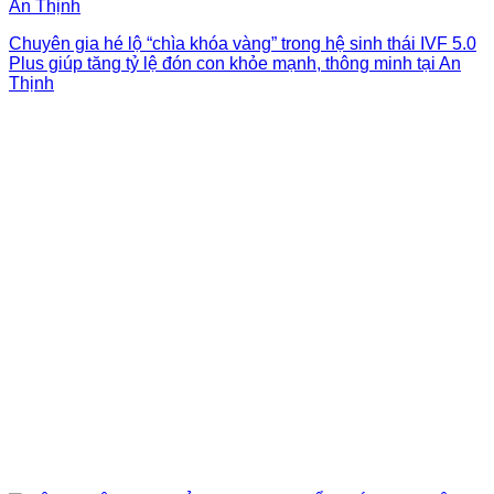
Chuyên gia hé lộ “chìa khóa vàng” trong hệ sinh thái IVF 5.0
Plus giúp tăng tỷ lệ đón con khỏe mạnh, thông minh tại An
Thịnh