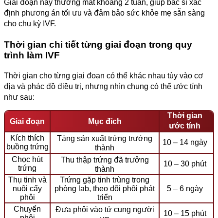
Giai đoạn này thường mất khoảng 2 tuần, giúp bác sĩ xác
định phương án tối ưu và đảm bảo sức khỏe mẹ sẵn sàng
cho chu kỳ IVF.
Thời gian chi tiết từng giai đoạn trong quy
trình làm IVF
Thời gian cho từng giai đoạn có thể khác nhau tùy vào cơ
địa và phác đồ điều trị, nhưng nhìn chung có thể ước tính
như sau:
Thời gian
Giai đoạn
Mục đích
ước tính
Kích thích
Tăng sản xuất trứng trưởng
10 – 14 ngày
buồng trứng
thành
Chọc hút
Thu thập trứng đã trưởng
10 – 30 phút
trứng
thành
Thụ tinh và
Trứng gặp tinh trùng trong
nuôi cấy
phòng lab, theo dõi phôi phát
5 – 6 ngày
phôi
triển
Chuyển
Đưa phôi vào tử cung người
10 – 15 phút
phôi