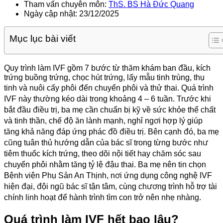
Tham vấn chuyên môn:
ThS. BS Hà Đức Quang
Ngày cập nhật: 23/12/2025
Mục lục bài viết
Quy trình làm IVF gồm 7 bước từ thăm khám ban đầu, kích
trứng buồng trứng, chọc hút trứng, lấy mẫu tinh trùng, thụ
tinh và nuôi cấy phôi đến chuyển phôi và thử thai. Quá trình
IVF này thường kéo dài trong khoảng 4 – 6 tuần. Trước khi
bắt đầu điều trị, ba mẹ cần chuẩn bị kỹ về sức khỏe thể chất
và tinh thần, chế độ ăn lành mạnh, nghỉ ngơi hợp lý giúp
tăng khả năng đáp ứng phác đồ điều trị. Bên cạnh đó, ba mẹ
cũng tuân thủ hướng dẫn của bác sĩ trong từng bước như
tiêm thuốc kích trứng, theo dõi nội tiết hay chăm sóc sau
chuyển phôi nhằm tăng tỷ lệ đậu thai. Ba mẹ nên tin chọn
Bệnh viện Phụ Sản An Thịnh, nơi ứng dụng công nghệ IVF
hiện đại, đội ngũ bác sĩ tận tâm, cùng chương trình hỗ trợ tài
chính linh hoạt để hành trình tìm con trở nên nhẹ nhàng.
Quá trình làm IVF hết bao lâu?