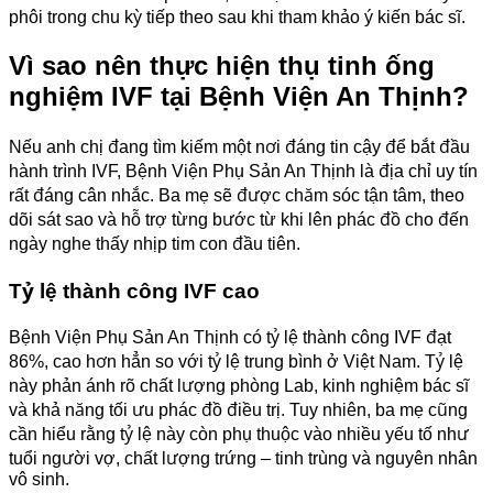
phôi trong chu kỳ tiếp theo sau khi tham khảo ý kiến bác sĩ.
Vì sao nên thực hiện thụ tinh ống
nghiệm IVF tại Bệnh Viện An Thịnh?
Nếu anh chị đang tìm kiếm một nơi đáng tin cậy để bắt đầu
hành trình IVF, Bệnh Viện Phụ Sản An Thịnh là địa chỉ uy tín
rất đáng cân nhắc. Ba mẹ sẽ được chăm sóc tận tâm, theo
dõi sát sao và hỗ trợ từng bước từ khi lên phác đồ cho đến
ngày nghe thấy nhịp tim con đầu tiên.
Tỷ lệ thành công IVF cao
Bệnh Viện Phụ Sản An Thịnh có tỷ lệ thành công IVF đạt
86%, cao hơn hẳn so với tỷ lệ trung bình ở Việt Nam. Tỷ lệ
này phản ánh rõ chất lượng phòng Lab, kinh nghiệm bác sĩ
và khả năng tối ưu phác đồ điều trị. Tuy nhiên, ba mẹ cũng
cần hiểu rằng tỷ lệ này còn phụ thuộc vào nhiều yếu tố như
tuổi người vợ, chất lượng trứng – tinh trùng và nguyên nhân
vô sinh.