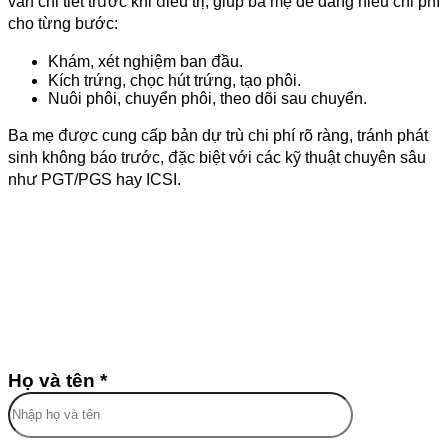
vấn chi tiết trước khi điều trị, giúp ba mẹ dễ dàng hiểu chi phí
cho từng bước:
Khám, xét nghiệm ban đầu.
Kích trứng, chọc hút trứng, tạo phôi.
Nuôi phôi, chuyển phôi, theo dõi sau chuyển.
Ba mẹ được cung cấp bản dự trù chi phí rõ ràng, tránh phát
sinh không báo trước, đặc biệt với các kỹ thuật chuyên sâu
như PGT/PGS hay ICSI.
Họ và tên *