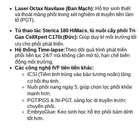
Laser Octax Navilase (Đan Mạch):
Hỗ trợ sinh thiết
và thoát màng phôi trong xét nghiệm di truyền tiền làm
tổ (PGT).
Tủ thao tác Sterica 180 HiMacs, tủ nuôi cấy phôi Tri-
Gas CellXpert C170i (Đức):
Giúp duy trì môi trường tối
ưu cho phôi phát triển.
Hệ thống Time-lapse:
Theo dõi quá trình phát triển
phôi liên tục 24/7 mà không cần mở tủ, hạn chế biến
động môi trường.
Các công nghệ IVF tiên tiến khác:
ICSI (Tiêm tinh trùng vào bào tương noãn) tăng
cơ hội thụ tinh.
Nuôi phôi nang ngày 5, giúp chọn lọc phôi khỏe
mạnh hơn.
PGT/PGS & Ni-PGT, sàng lọc di truyền trước
chuyển phôi.
EmbryoGlue: Keo sinh học hỗ trợ phôi bám dính
tốt hơn.