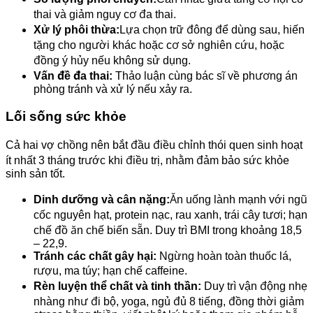
thai và giảm nguy cơ đa thai.
Xử lý phôi thừa:
Lựa chọn trữ đông để dùng sau, hiến
tặng cho người khác hoặc cơ sở nghiên cứu, hoặc
đồng ý hủy nếu không sử dụng.
Vấn đề đa thai:
Thảo luận cùng bác sĩ về phương án
phòng tránh và xử lý nếu xảy ra.
Lối sống sức khỏe
Cả hai vợ chồng nên bắt đầu điều chỉnh thói quen sinh hoạt
ít nhất 3 tháng trước khi điều trị, nhằm đảm bảo sức khỏe
sinh sản tốt.
Dinh dưỡng và cân nặng:
Ăn uống lành mạnh với ngũ
cốc nguyên hạt, protein nạc, rau xanh, trái cây tươi; hạn
chế đồ ăn chế biến sẵn. Duy trì BMI trong khoảng 18,5
– 22,9.
Tránh các chất gây hại:
Ngừng hoàn toàn thuốc lá,
rượu, ma túy; hạn chế caffeine.
Rèn luyện thể chất và tinh thần:
Duy trì vận động nhẹ
nhàng như đi bộ, yoga, ngủ đủ 8 tiếng, đồng thời giảm