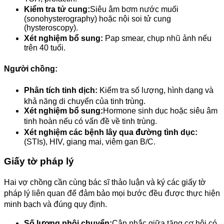
Kiểm tra tử cung:
Siêu âm bơm nước muối
(sonohysterography) hoặc nội soi tử cung
(hysteroscopy).
Xét nghiệm bổ sung:
Pap smear, chụp nhũ ảnh nếu
trên 40 tuổi.
Người chồng:
Phân tích tinh dịch:
Kiểm tra số lượng, hình dạng và
khả năng di chuyển của tinh trùng.
Xét nghiệm bổ sung:
Hormone sinh dục hoặc siêu âm
tinh hoàn nếu có vấn đề về tinh trùng.
Xét nghiệm các bệnh lây qua đường tình dục:
(STIs), HIV, giang mai, viêm gan B/C.
Giấy tờ pháp lý
Hai vợ chồng cần cùng bác sĩ thảo luận và ký các giấy tờ
pháp lý liên quan để đảm bảo mọi bước đều được thực hiện
minh bạch và đúng quy định.
Số lượng phôi chuyển:
Cân nhắc giữa tăng cơ hội có