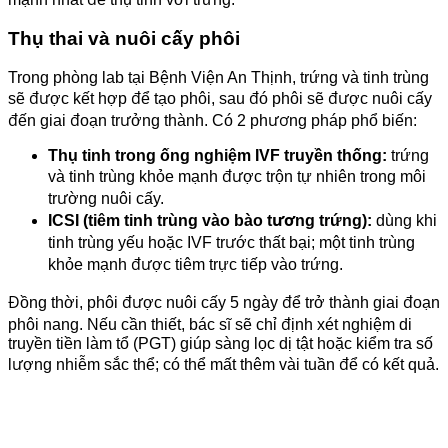
Thụ thai và nuôi cấy phôi
Trong phòng lab tại Bệnh Viện An Thịnh, trứng và tinh trùng
sẽ được kết hợp để tạo phôi, sau đó phôi sẽ được nuôi cấy
đến giai đoạn trưởng thành. Có 2 phương pháp phổ biến:
Thụ tinh trong ống nghiệm IVF truyền thống:
trứng
và tinh trùng khỏe mạnh được trộn tự nhiên trong môi
trường nuôi cấy.
ICSI (tiêm tinh trùng vào bào tương trứng):
dùng khi
tinh trùng yếu hoặc IVF trước thất bại; một tinh trùng
khỏe mạnh được tiêm trực tiếp vào trứng.
Đồng thời, phôi được nuôi cấy 5 ngày để trở thành giai đoạn
phôi nang. Nếu cần thiết, bác sĩ sẽ chỉ định xét nghiệm di
truyền tiền làm tổ (PGT) giúp sàng lọc dị tật hoặc kiểm tra số
lượng nhiễm sắc thể; có thể mất thêm vài tuần để có kết quả.