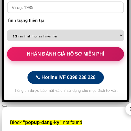
Tình trạng hiện tại
📞 Hotline IVF 0398 238 228
Thông tin được bảo mật và chỉ sử dụng cho mục đích tư vấn.
Block
"popup-dang-ky"
not found