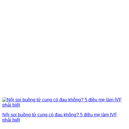
Nội soi buồng tử cung có đau không? 5 điều mẹ làm IVF
phải biết