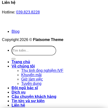
Liên hệ
Hotline:
039.823.8228
Blog
Copyright 2026 ©
Flatsome Theme
Trang chủ
Về chúng tôi
Thụ tinh ống nghiệm IVF
Khuyến mãi
Giờ làm việc
Tuyển dụng
Đội ngũ bác sĩ
Dịch vụ
Câu chuyện khách hàng
Tin tức và sự kiện
Liên hệ