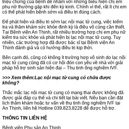
triệu chứng của bệnh dễ nhầm với những biểu hiện chị em
phụ nữ thường gặp khi đến kỳ kinh. Chính vì thế, rất ít chị em
có thể phát hiện bệnh sớm và điều trị đúng cách.
Để phát hiện và điều trị sớm lạc nội mạc tử cung, việc kiểm
tra và thăm khám sức khỏe định kỳ là điều vô cùng cần thiết.
Tại Bệnh viện An Thịnh, rất nhiều trường hợp chị em phụ nữ
kiểm tra sức khỏe và phát hiện bị lạc nội mạc tử cung. Tuy
nhiên, các trường hợp đã được bác sĩ tại Bệnh viện An
Thịnh đánh giá và có hướng điều trị kịp thời.
Bên cạnh đó, cũng có không ít trường hợp vô sinh do lạc nội
mạc tử cung cũng đã có cơ hội đón con yêu về nhà với giải
pháp hỗ trợ sinh sản hiện đại – Thụ tinh ống nghiệm IVF.
>>> Xem thêm:
Lạc nội mạc tử cung có chữa được
không
?
Thắc mắc lạc nội mạc tử cung có mang thai được không đã
được giải đáp cụ thể và chi tiết tại bài viết. Nếu bạn cần đặt
lịch thăm khám hoặc tư vấn về thụ tinh ống nghiệm IVF tại
An Thịnh, liên hệ Hotline 039.823.8228 để được hỗ trợ.
THÔNG TIN LIÊN HỆ
Bệnh viện Phụ sản An Thịnh