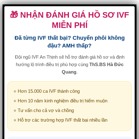
🎁 NHẬN ĐÁNH GIÁ HỒ SƠ IVF
MIỄN PHÍ
Đã từng IVF thất bại? Chuyển phôi không
đậu? AMH thấp?
Đội ngũ IVF An Thịnh sẽ hỗ trợ đánh giá hồ sơ và định
hướng lộ trình điều trị phù hợp cùng
ThS.BS Hà Đức
Quang
.
⭐ Hơn 15.000 ca IVF thành công
⭐ Hơn 10 năm kinh nghiệm điều trị hiếm muộn
⭐ Tư vấn cho cả vợ và chồng
⭐ Hỗ trợ các trường hợp IVF thất bại nhiều lần