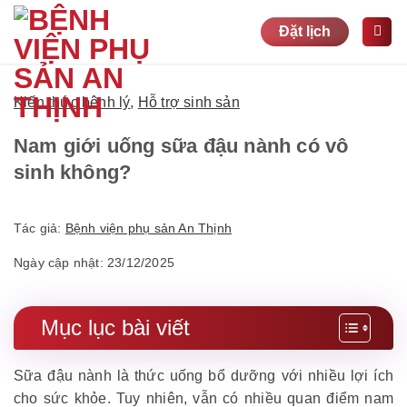
Bỏ
Đặt lịch
qua
nội
dung
Kiến thức bệnh lý
,
Hỗ trợ sinh sản
Nam giới uống sữa đậu nành có vô
sinh không?
Tác giả:
Bệnh viện phụ sản An Thịnh
Ngày cập nhật: 23/12/2025
Mục lục bài viết
Sữa đậu nành là thức uống bổ dưỡng với nhiều lợi ích
cho sức khỏe. Tuy nhiên, vẫn có nhiều quan điểm nam