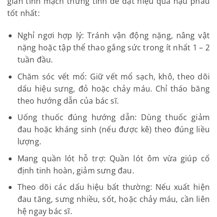
giãn tĩnh mạch thừng tinh để đạt hiệu quả hậu phẫu
tốt nhất:
Nghỉ ngơi hợp lý: Tránh vận động nặng, nâng vật
nặng hoặc tập thể thao gắng sức trong ít nhất 1 – 2
tuần đầu.
Chăm sóc vết mổ: Giữ vết mổ sạch, khô, theo dõi
dấu hiệu sưng, đỏ hoặc chảy máu. Chỉ tháo băng
theo hướng dẫn của bác sĩ.
Uống thuốc đúng hướng dẫn: Dùng thuốc giảm
đau hoặc kháng sinh (nếu được kê) theo đúng liều
lượng.
Mang quần lót hỗ trợ: Quần lót ôm vừa giúp cố
định tinh hoàn, giảm sưng đau.
Theo dõi các dấu hiệu bất thường: Nếu xuất hiện
đau tăng, sưng nhiều, sốt, hoặc chảy máu, cần liên
hệ ngay bác sĩ.