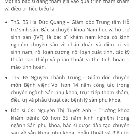
Một số bác sĩ đang tham gia vào quá trình thăm khám
và điều trị tiêu biểu là:
ThS. BS Hà Đức Quang – Giám đốc Trung tâm Hỗ
trợ sinh sản: Bác sĩ chuyên khoa Nam học và hỗ trợ
sinh sản (IVF), là bác sĩ khám nam khoa có kinh
nghiệm chuyên sâu về chẩn đoán và điều trị vô
sinh nam, rối loạn cương, rối loạn xuất tinh, các kỹ
thuật can thiệp và phẫu thuật vi thể tinh hoàn –
mào tinh hoàn.
ThS. BS Nguyễn Thành Trung – Giám đốc chuyên
môn Bệnh viện: Với hơn 14 năm công tác trong
chuyên ngành Sản phụ khoa, trực tiếp thăm khám,
điều trị và phẫu thuật các bệnh lý sản phụ khoa.
Bác sĩ CKI Nguyễn Thị Tuyết Anh – Trưởng khoa
khám bệnh: Có hơn 35 năm kinh nghiệm trong
ngành Sản phụ khoa, bác sĩ được đào tạo chuyên
sâu về sản khoa, phụ khoa, phẫu thuật và điều trị