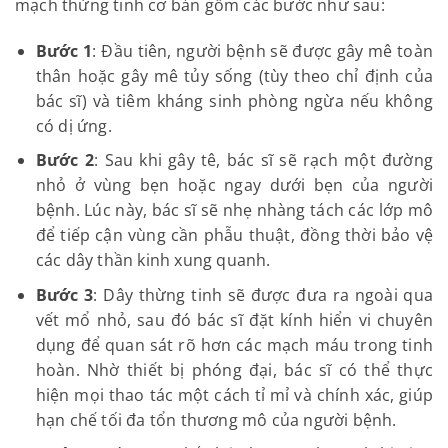
mạch thừng tinh cơ bản gồm các bước như sau:
Bước 1
: Đầu tiên, người bệnh sẽ được gây mê toàn
thân hoặc gây mê tủy sống (tùy theo chỉ định của
bác sĩ) và tiêm kháng sinh phòng ngừa nếu không
có dị ứng.
Bước 2
: Sau khi gây tê, bác sĩ sẽ rạch một đường
nhỏ ở vùng bẹn hoặc ngay dưới bẹn của người
bệnh. Lúc này, bác sĩ sẽ nhẹ nhàng tách các lớp mô
để tiếp cận vùng cần phẫu thuật, đồng thời bảo vệ
các dây thần kinh xung quanh.
Bước 3
: Dây thừng tinh sẽ được đưa ra ngoài qua
vết mổ nhỏ, sau đó bác sĩ đặt kính hiển vi chuyên
dụng để quan sát rõ hơn các mạch máu trong tinh
hoàn. Nhờ thiết bị phóng đại, bác sĩ có thể thực
hiện mọi thao tác một cách tỉ mỉ và chính xác, giúp
hạn chế tối đa tổn thương mô của người bệnh.