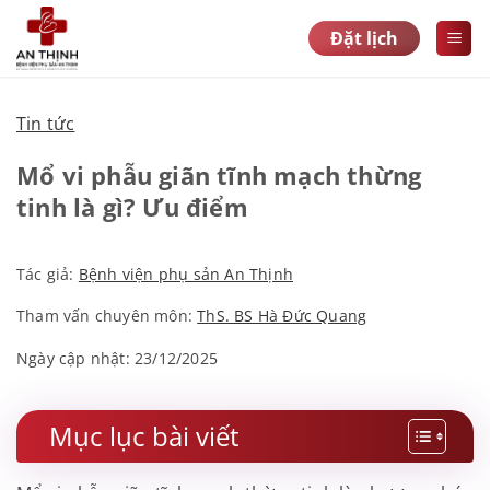
Bỏ
Đặt lịch
qua
nội
dung
Tin tức
Mổ vi phẫu giãn tĩnh mạch thừng
tinh là gì? Ưu điểm
Tác giả:
Bệnh viện phụ sản An Thịnh
Tham vấn chuyên môn:
ThS. BS Hà Đức Quang
Ngày cập nhật: 23/12/2025
Mục lục bài viết