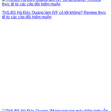
ThS.BS Hà Đức Quang làm IVF có tốt không? Review thực
tế từ các cặp đôi hiếm muộn