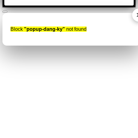
Block
"popup-dang-ky"
not found