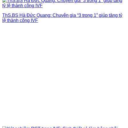
ThS.BS Hà Đức Quang: Chuyên gia “3 trong 1” giúp tăng tỷ
lệ thành công IVF