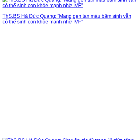
ThS.BS Hà Đức Quang: “Mang gen tan máu bẩm sinh vẫn
có thể sinh con khỏe mạnh nhờ IVF”