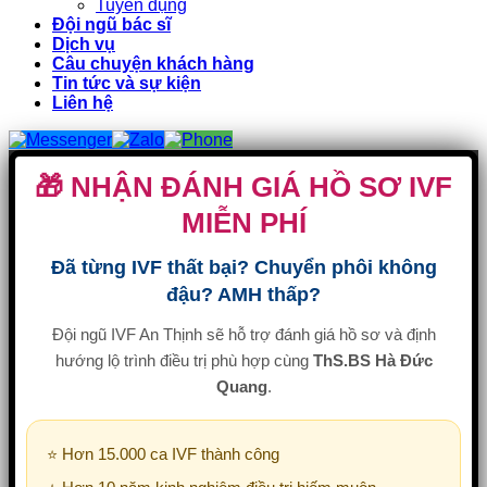
Tuyển dụng
Đội ngũ bác sĩ
Dịch vụ
Câu chuyện khách hàng
Tin tức và sự kiện
Liên hệ
🎁 NHẬN ĐÁNH GIÁ HỒ SƠ IVF
MIỄN PHÍ
Đã từng IVF thất bại? Chuyển phôi không
đậu? AMH thấp?
Đội ngũ IVF An Thịnh sẽ hỗ trợ đánh giá hồ sơ và định
hướng lộ trình điều trị phù hợp cùng
ThS.BS Hà Đức
Quang
.
⭐ Hơn 15.000 ca IVF thành công