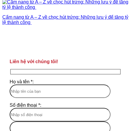
Cẩm nang từ A – Z về chọc hút trứng: Những lưu ý để tăng tỷ
lệ thành công
Liên hệ với chúng tôi!
Họ và tên *:
Số điện thoại *: