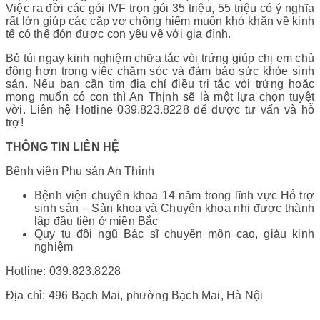
Việc ra đời các gói IVF trọn gói 35 triệu, 55 triệu có ý nghĩa
rất lớn giúp các cặp vợ chồng hiếm muộn khó khăn về kinh
tế có thể đón được con yêu về với gia đình.
Bỏ túi ngay kinh nghiệm chữa tắc vòi trứng giúp chị em chủ
động hơn trong việc chăm sóc và đảm bảo sức khỏe sinh
sản. Nếu bạn cần tìm địa chỉ điều trị tắc vòi trứng hoặc
mong muốn có con thì An Thịnh sẽ là một lựa chọn tuyệt
vời. Liên hệ Hotline 039.823.8228 để được tư vấn và hỗ
trợ!
THÔNG TIN LIÊN HỆ
Bệnh viện Phụ sản An Thịnh
Bệnh viện chuyên khoa 14 năm trong lĩnh vực Hỗ trợ
sinh sản – Sản khoa và Chuyên khoa nhi được thành
lập đầu tiên ở miền Bắc
Quy tụ đội ngũ Bác sĩ chuyên môn cao, giàu kinh
nghiệm
Hotline: 039.823.8228
Địa chỉ: 496 Bạch Mai, phường Bạch Mai, Hà Nội