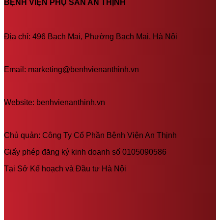
BỆNH VIỆN PHỤ SẢN AN THỊNH
Địa chỉ: 496 Bạch Mai, Phường Bạch Mai, Hà Nội
Email: marketing@benhvienanthinh.vn
Website: benhvienanthinh.vn
Chủ quản: Công Ty Cổ Phần Bệnh Viện An Thịnh
Giấy phép đăng ký kinh doanh số 0105090586
Tại Sở Kế hoạch và Đầu tư Hà Nội