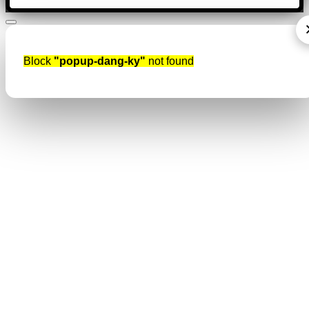
Block
"popup-dang-ky"
not found