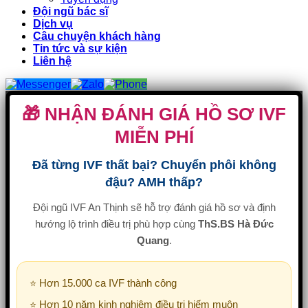
Đội ngũ bác sĩ
Dịch vụ
Câu chuyện khách hàng
Tin tức và sự kiện
Liên hệ
🎁 NHẬN ĐÁNH GIÁ HỒ SƠ IVF
MIỄN PHÍ
Đã từng IVF thất bại? Chuyển phôi không
đậu? AMH thấp?
Đội ngũ IVF An Thịnh sẽ hỗ trợ đánh giá hồ sơ và định
hướng lộ trình điều trị phù hợp cùng
ThS.BS Hà Đức
Quang
.
⭐ Hơn 15.000 ca IVF thành công
⭐ Hơn 10 năm kinh nghiệm điều trị hiếm muộn