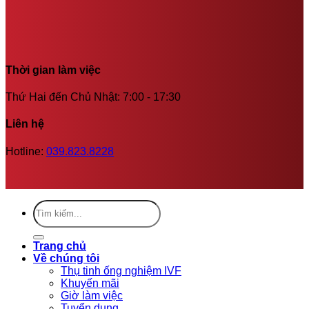
Thời gian làm việc
Thứ Hai đến Chủ Nhật: 7:00 - 17:30
Liên hệ
Hotline:
039.823.8228
Trang chủ
Về chúng tôi
Thụ tinh ống nghiệm IVF
Khuyến mãi
Giờ làm việc
Tuyển dụng