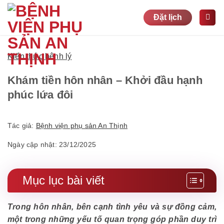
Bỏ
Đặt lịch
qua
nội
dung
Kiến thức bệnh lý
Khám tiền hôn nhân – Khởi đầu hạnh
phúc lứa đôi
Tác giả:
Bệnh viện phụ sản An Thịnh
Ngày cập nhật: 23/12/2025
Mục lục bài viết
Trong hôn nhân, bên cạnh tình yêu và sự đồng cảm,
một trong những yếu tố quan trọng góp phần duy trì