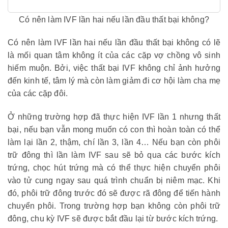
Có nên làm IVF lần hai nếu lần đầu thất bại không?
Có nên làm IVF lần hai nếu lần đầu thất bại không có lẽ
là mối quan tâm không ít của các cặp vợ chồng vô sinh
hiếm muộn. Bởi, việc thất bại IVF không chỉ ảnh hưởng
đến kinh tế, tâm lý mà còn làm giảm đi cơ hội làm cha mẹ
của các cặp đôi.
Ở những trường hợp đã thực hiện IVF lần 1 nhưng thất
bại, nếu bạn vẫn mong muốn có con thì hoàn toàn có thể
làm lại lần 2, thậm, chí lần 3, lần 4… Nếu bạn còn phôi
trữ đông thì lần làm IVF sau sẽ bỏ qua các bước kích
trứng, chọc hút trứng mà có thể thực hiện chuyển phôi
vào tử cung ngay sau quá trình chuẩn bị niêm mạc. Khi
đó, phôi trữ đông trước đó sẽ được rã đông để tiến hành
chuyển phôi. Trong trường hợp bạn không còn phôi trữ
đông, chu kỳ IVF sẽ được bắt đầu lại từ bước kích trứng.