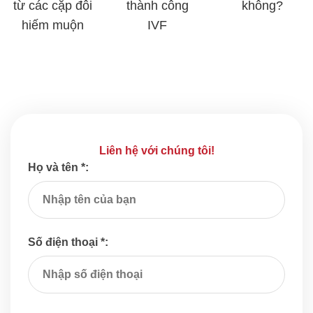
từ các cặp đôi
thành công
không?
hiếm muộn
IVF
Liên hệ với chúng tôi!
Họ và tên *:
Số điện thoại *: