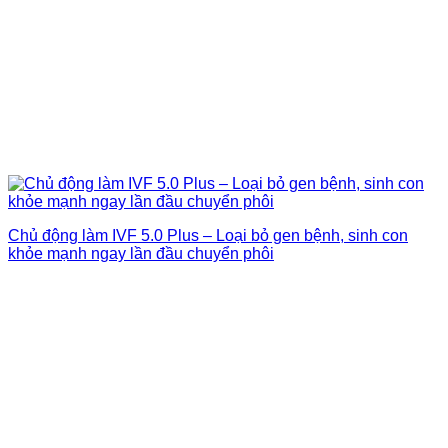
Chủ động làm IVF 5.0 Plus – Loại bỏ gen bệnh, sinh con
khỏe mạnh ngay lần đầu chuyển phôi