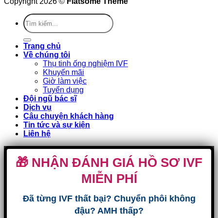
Copyright 2026 ©
Flatsome Theme
Trang chủ
Về chúng tôi
Thụ tinh ống nghiệm IVF
Khuyến mãi
Giờ làm việc
Tuyển dụng
Đội ngũ bác sĩ
Dịch vụ
Câu chuyện khách hàng
Tin tức và sự kiện
Liên hệ
🎁 NHẬN ĐÁNH GIÁ HỒ SƠ IVF
MIỄN PHÍ
Đã từng IVF thất bại? Chuyển phôi không
đậu? AMH thấp?