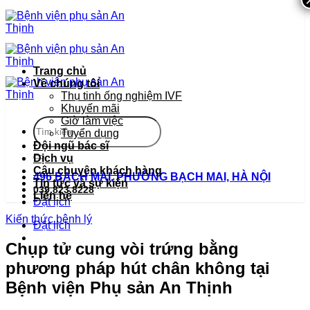
Bỏ
qua
nội
dung
Trang chủ
Về chúng tôi
Thụ tinh ống nghiệm IVF
Khuyến mãi
Giờ làm việc
Tuyển dụng
Đội ngũ bác sĩ
Dịch vụ
Câu chuyện khách hàng
496 BẠCH MAI, PHƯỜNG BẠCH MAI, HÀ NỘI
Tin tức và sự kiện
039.823.8228
Liên hệ
Đặt lịch
Kiến thức bệnh lý
Đặt lịch
Chụp tử cung vòi trứng bằng
phương pháp hút chân không tại
Bệnh viện Phụ sản An Thịnh