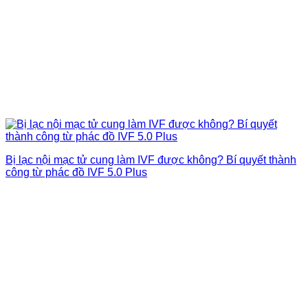
Bị lạc nội mạc tử cung làm IVF được không? Bí quyết thành
công từ phác đồ IVF 5.0 Plus