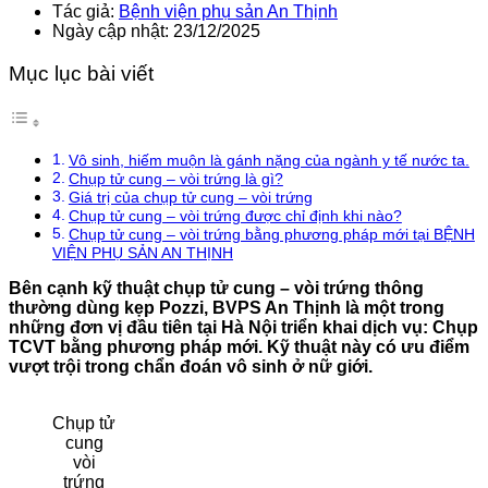
Tác giả:
Bệnh viện phụ sản An Thịnh
Ngày cập nhật: 23/12/2025
Mục lục bài viết
Vô sinh, hiếm muộn là gánh nặng của ngành y tế nước ta.
Chụp tử cung – vòi trứng là gì?
Giá trị của chụp tử cung – vòi trứng
Chụp tử cung – vòi trứng được chỉ định khi nào?
Chụp tử cung – vòi trứng bằng phương pháp mới tại BỆNH
VIỆN PHỤ SẢN AN THỊNH
Bên cạnh kỹ thuật chụp tử cung – vòi trứng thông
thường dùng kẹp Pozzi, BVPS An Thịnh là một trong
những đơn vị đầu tiên tại Hà Nội triển khai dịch vụ: Chụp
TCVT bằng phương pháp mới. Kỹ thuật này có ưu điểm
vượt trội trong chẩn đoán vô sinh ở nữ giới.
Chụp tử
cung
vòi
trứng