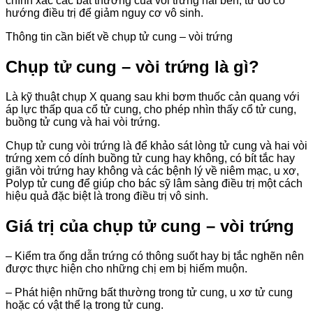
chính xác các bất thường của vòi trứng hai bên, từ đó có
hướng điều trị để giảm nguy cơ vô sinh.
Thông tin cần biết về chụp tử cung – vòi trứng
Chụp tử cung – vòi trứng là gì?
Là kỹ thuật chụp X quang sau khi bơm thuốc cản quang với
áp lực thấp qua cổ tử cung, cho phép nhìn thấy cổ tử cung,
buồng tử cung và hai vòi trứng.
Chụp tử cung vòi trứng là để khảo sát lòng tử cung và hai vòi
trứng xem có dính buồng tử cung hay không, có bít tắc hay
giãn vòi trứng hay không và các bệnh lý về niêm mạc, u xơ,
Polyp tử cung để giúp cho bác sỹ lâm sàng điều trị một cách
hiệu quả đặc biệt là trong điều trị vô sinh.
Giá trị của chụp tử cung – vòi trứng
– Kiểm tra ống dẫn trứng có thông suốt hay bị tắc nghẽn nên
được thực hiện cho những chị em bị hiếm muộn.
– Phát hiện những bất thường trong tử cung, u xơ tử cung
hoặc có vật thể lạ trong tử cung.