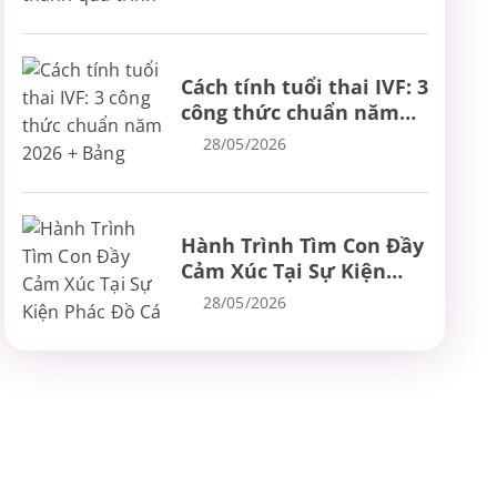
bệnh, chữa bệnh
Cách tính tuổi thai IVF: 3
công thức chuẩn năm
2026 + Bảng tính nhanh
28/05/2026
Hành Trình Tìm Con Đầy
Cảm Xúc Tại Sự Kiện
Phác Đồ Cá Thể Hóa IVF
28/05/2026
5.0 Plus – Chuẩn Mực
Mới Trong Điều Trị Hiếm
Muộn