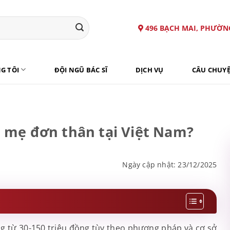
496 BẠCH MAI, PHƯỜN
G TÔI
ĐỘI NGŨ BÁC SĨ
DỊCH VỤ
CÂU CHUY
o mẹ đơn thân tại Việt Nam?
Ngày cập nhật: 23/12/2025
g từ 30-150 triệu đồng tùy theo phương pháp và cơ sở