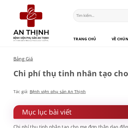
Bỏ
qua
nội
dung
TRANG CHỦ
VỀ CHÚN
Bảng Giá
Chi phí thụ tinh nhân tạo ch
Tác giả:
Bệnh viện phụ sản An Thịnh
Mục lục bài viết
Chi phí thụ tinh nhân tạo cho mẹ đơn thân dao độn