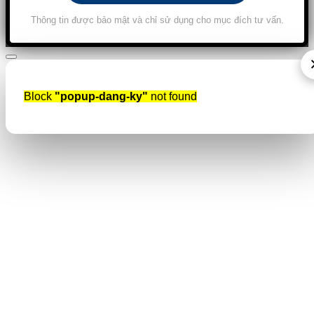
Thông tin được bảo mật và chỉ sử dụng cho mục đích tư vấn.
Block
"popup-dang-ky"
not found