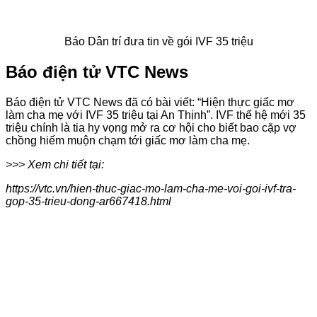
Báo Dân trí đưa tin về gói IVF 35 triệu
Báo điện tử VTC News
Báo điện tử VTC News đã có bài viết: “Hiện thực giấc mơ
làm cha mẹ với IVF 35 triệu tại An Thịnh”. IVF thế hệ mới 35
triệu chính là tia hy vọng mở ra cơ hội cho biết bao cặp vợ
chồng hiếm muộn chạm tới giấc mơ làm cha mẹ.
>>> Xem chi tiết tại:
https://vtc.vn/hien-thuc-giac-mo-lam-cha-me-voi-goi-ivf-tra-
gop-35-trieu-dong-ar667418.html