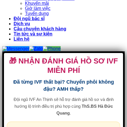
Khuyến mãi
Giờ làm việc
Tuyển dụng
Đội ngũ bác sĩ
Dịch vụ
Câu chuyện khách hàng
Tin tức và sự kiện
Liên hệ
🎁 NHẬN ĐÁNH GIÁ HỒ SƠ IVF
MIỄN PHÍ
Đã từng IVF thất bại? Chuyển phôi không
đậu? AMH thấp?
Đội ngũ IVF An Thịnh sẽ hỗ trợ đánh giá hồ sơ và định
hướng lộ trình điều trị phù hợp cùng
ThS.BS Hà Đức
Quang
.