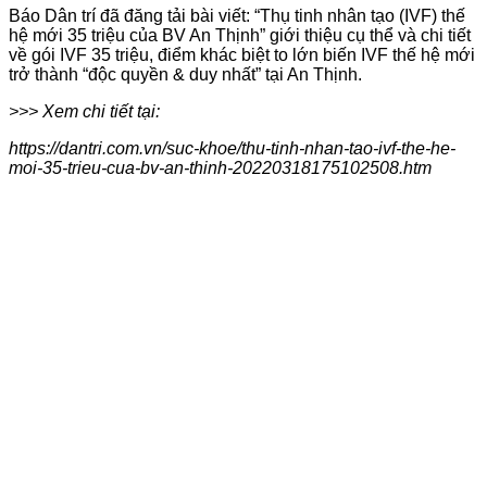
Báo Dân trí đã đăng tải bài viết: “Thụ tinh nhân tạo (IVF) thế
hệ mới 35 triệu của BV An Thịnh” giới thiệu cụ thể và chi tiết
về gói IVF 35 triệu, điểm khác biệt to lớn biến IVF thế hệ mới
trở thành “độc quyền & duy nhất” tại An Thịnh.
>>> Xem chi tiết tại:
https://dantri.com.vn/suc-khoe/thu-tinh-nhan-tao-ivf-the-he-
moi-35-trieu-cua-bv-an-thinh-20220318175102508.htm