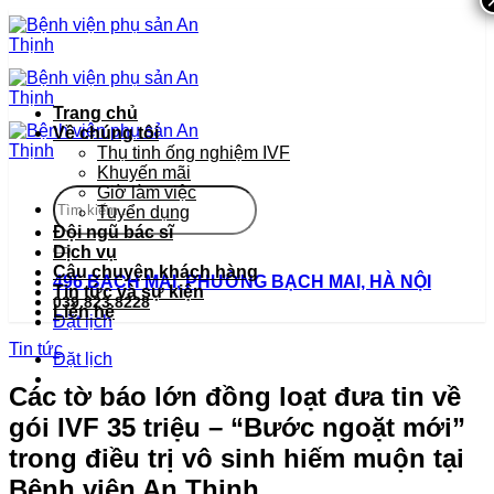
Bỏ
qua
nội
dung
Trang chủ
Về chúng tôi
Thụ tinh ống nghiệm IVF
Khuyến mãi
Giờ làm việc
Tuyển dụng
Đội ngũ bác sĩ
Dịch vụ
Câu chuyện khách hàng
496 BẠCH MAI, PHƯỜNG BẠCH MAI, HÀ NỘI
Tin tức và sự kiện
039.823.8228
Liên hệ
Đặt lịch
Tin tức
Đặt lịch
Các tờ báo lớn đồng loạt đưa tin về
gói IVF 35 triệu – “Bước ngoặt mới”
trong điều trị vô sinh hiếm muộn tại
Bệnh viện An Thịnh