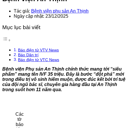
Tác giả:
Bệnh viện phụ sản An Thịnh
Ngày cập nhật: 23/12/2025
Mục lục bài viết
Báo điện tử VTV News
Báo Dân trí
Báo điện tử VTC News
Bệnh viện Phụ sản An Thịnh chính thức mang tới “siêu
phẩm” mang tên IVF 35 triệu. Đây là bước “đột phá” mới
trong điều trị vô sinh hiếm muộn, được đúc kết bởi trí tuệ
của đội ngũ bác sĩ, chuyên gia hàng đầu tại An Thịnh
trong suốt hơn 11 năm qua.
Các
tờ
báo