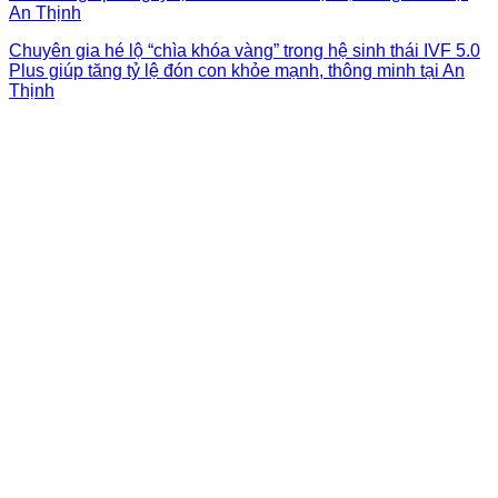
Chuyên gia hé lộ “chìa khóa vàng” trong hệ sinh thái IVF 5.0
Plus giúp tăng tỷ lệ đón con khỏe mạnh, thông minh tại An
Thịnh