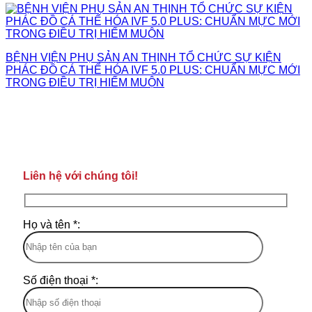
BỆNH VIỆN PHỤ SẢN AN THỊNH TỔ CHỨC SỰ KIỆN
PHÁC ĐỒ CÁ THỂ HÓA IVF 5.0 PLUS: CHUẨN MỰC MỚI
TRONG ĐIỀU TRỊ HIẾM MUỘN
Liên hệ với chúng tôi!
Họ và tên *:
Số điện thoại *: