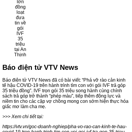
lớn
đồng
loạt
đưa
tin về
gói
IVF
35
triệu
tại An
Thịnh
Báo điện tử VTV News
Báo điện tử VTV News đã có bài viết: “Phá vỡ rào cản kinh
tế hậu COVID-19 trên hành trình tìm con với gói IVF trả góp
35 triệu đồng”. IVF trọn gói 35 triệu song hành cùng chính
sách trả góp trở thành “phép màu”, tiếp thêm động lực và
niềm tin cho các cặp vợ chồng mong con sớm hiện thực hóa
giấc mơ làm cha mẹ.
>>> Xem chi tiết tại:
https://vtv.vn/goc-doanh-nghiep/pha-vo-rao-can-kinh-te-hau-
covid-19-tren-hanh-trinh-tim-con-voi-goi-ivf-tra-gop-35-trieu-