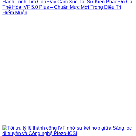
Hành Trình Tìm Con Đầy Cảm Xúc Tại Sự Kiện Phác Đồ Cá
Thể Hóa IVF 5.0 Plus – Chuẩn Mực Mới Trong Điều Trị
Hiếm Muộn