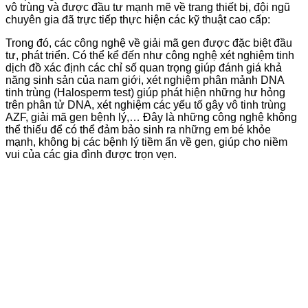
vô trùng và được đầu tư mạnh mẽ về trang thiết bị, đội ngũ
chuyên gia đã trực tiếp thực hiện các kỹ thuật cao cấp:
Trong đó, các công nghệ về giải mã gen được đặc biệt đầu
tư, phát triển. Có thể kể đến như công nghệ xét nghiệm tinh
dịch đồ xác định các chỉ số quan trọng giúp đánh giá khả
năng sinh sản của nam giới, xét nghiệm phân mảnh DNA
tinh trùng (Halosperm test) giúp phát hiện những hư hỏng
trên phân tử DNA, xét nghiệm các yếu tố gây vô tinh trùng
AZF, giải mã gen bệnh lý,… Đây là những công nghệ không
thể thiếu để có thể đảm bảo sinh ra những em bé khỏe
mạnh, không bị các bệnh lý tiềm ẩn về gen, giúp cho niềm
vui của các gia đình được trọn vẹn.