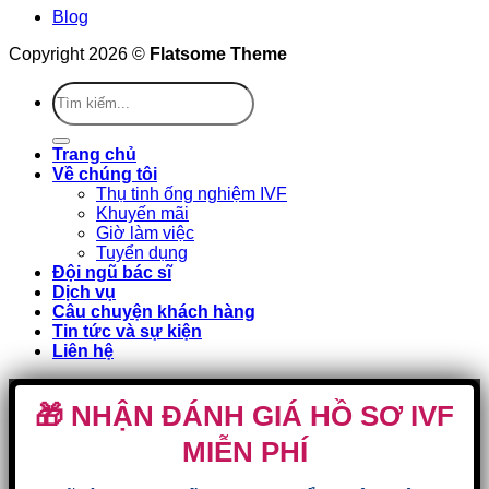
Blog
Copyright 2026 ©
Flatsome Theme
Trang chủ
Về chúng tôi
Thụ tinh ống nghiệm IVF
Khuyến mãi
Giờ làm việc
Tuyển dụng
Đội ngũ bác sĩ
Dịch vụ
Câu chuyện khách hàng
Tin tức và sự kiện
Liên hệ
🎁 NHẬN ĐÁNH GIÁ HỒ SƠ IVF
MIỄN PHÍ