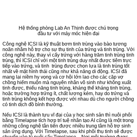
Hệ thống phòng Lab An Thịnh được chú trọng
đầu tư với máy móc hiện đại
Công nghệ ICSI là kỹ thuật bơm tinh trùng vào bào tương
noãn nhằm hỗ trợ cho sự thụ tinh của trứng và tinh trùng. Với
công nghệ này, thay vì cấy trứng với hàng trăm tinh trùng tinh
trùng, thì ICSI chỉ với một tinh trùng duy nhất được tiêm trực
tiếp vào trứng, và tinh trùng được chọn lựa là tinh trùng tốt
nhất về mặt hình thái cũng như khả năng di động. ICSI đã
mang lại niềm hy vọng và cơ hội lớn lao cho các cặp vợ
chồng hiếm muộn mà nguyên nhân vô sinh như không xuất
tinh được, thiểu năng tinh trùng, kháng thể kháng tinh trùng,
hoặc trường hợp trứng ít, chất lượng kém, hay do trứng và
tinh trùng không kết hợp được với nhau dù cho người chồng
có tinh dịch đồ bình thường.
Nếu ICSI là thành tựu vĩ đại của y học sinh sản thì nuôi phôi
bằng Timelapse tích hợp trí tuệ nhân tạo AI cũng là một trong
những công nghệ tân tiến được nhiều trung tâm hỗ trợ sinh
sản ứng dụng. Với Timelapse, sau khi phôi thụ tinh sẽ được
chuyển vào tủ nuôi cấy Timelapse – Nơi môi trường được