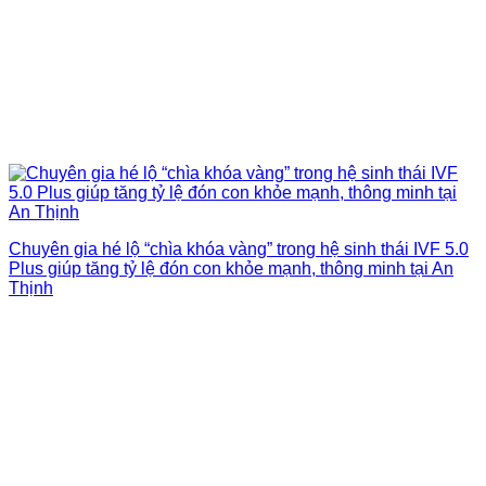
Chuyên gia hé lộ “chìa khóa vàng” trong hệ sinh thái IVF 5.0
Plus giúp tăng tỷ lệ đón con khỏe mạnh, thông minh tại An
Thịnh