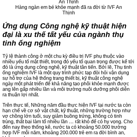
Hàng ngàn em bé khỏe mạnh đã ra đời từ IVF An
Thịnh
Ứng dụng Công nghệ kỹ thuật hiện
đại là xu thế tất yếu của ngành thụ
tinh ống nghiệm
Tỷ lệ thành công ở một chu kỳ điều trị IVF phụ thuộc vào
nhiều yếu tố mật thiết, trong đó yếu tố quan trọng được kể tới
đó là ứng dụng công nghệ, kỹ thuật tân tiến. Bởi lẽ, Thụ tinh
ống nghiệm IVF là một quy trình phức tạp đòi hỏi vận dụng
sự hỗ trợ của hệ thống trang thiết bị, kỹ thuật công nghệ
ngày một phát triển để khả năng tạo phôi khỏe mạnh được
ang lên gấp nhiều lần và môi trường nuôi dưỡng phôi diễn
ra thuận lợi nhất.
Trên thực tế, Những năm đầu thực hiện IVF tại nước ta còn
hạn chế về cơ sở vật chất, kỹ thuật, những trường hợp như
vợ chồng lớn tuổi, suy giảm buồng trứng, không có tinh
trùng, thất bại làm tổ nhiều lần … rất khó để có hy vọng. Cho
đến nay theo thống kê, nước ta có khoảng 50.000 trường
hợp IVF mỗi năm, khoảng 200.000 trẻ em ra đời bình an,