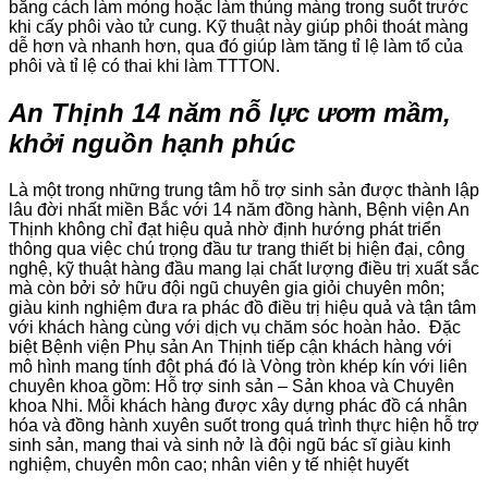
bằng cách làm mỏng hoặc làm thủng màng trong suốt trước
khi cấy phôi vào tử cung. Kỹ thuật này giúp phôi thoát màng
dễ hơn và nhanh hơn, qua đó giúp làm tăng tỉ lệ làm tổ của
phôi và tỉ lệ có thai khi làm TTTON.
An Thịnh 14 năm nỗ lực ươm mầm,
khởi nguồn hạnh phúc
Là một trong những trung tâm hỗ trợ sinh sản được thành lập
lâu đời nhất miền Bắc với 14 năm đồng hành, Bệnh viện An
Thịnh không chỉ đạt hiệu quả nhờ định hướng phát triển
thông qua việc chú trọng đầu tư trang thiết bị hiện đại, công
nghệ, kỹ thuật hàng đầu mang lại chất lượng điều trị xuất sắc
mà còn bởi sở hữu đội ngũ chuyên gia giỏi chuyên môn;
giàu kinh nghiệm đưa ra phác đồ điều trị hiệu quả và tận tâm
với khách hàng cùng với dịch vụ chăm sóc hoàn hảo. Đặc
biệt Bệnh viện Phụ sản An Thịnh tiếp cận khách hàng với
mô hình mang tính đột phá đó là Vòng tròn khép kín với liên
chuyên khoa gồm: Hỗ trợ sinh sản – Sản khoa và Chuyên
khoa Nhi. Mỗi khách hàng được xây dựng phác đồ cá nhân
hóa và đồng hành xuyên suốt trong quá trình thực hiện hỗ trợ
sinh sản, mang thai và sinh nở là đội ngũ bác sĩ giàu kinh
nghiệm, chuyên môn cao; nhân viên y tế nhiệt huyết