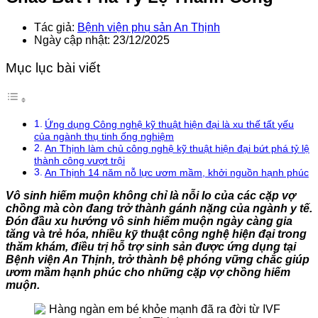
Tác giả:
Bệnh viện phụ sản An Thịnh
Ngày cập nhật: 23/12/2025
Mục lục bài viết
Ứng dụng Công nghệ kỹ thuật hiện đại là xu thế tất yếu
của ngành thụ tinh ống nghiệm
An Thịnh làm chủ công nghệ kỹ thuật hiện đại bứt phá tỷ lệ
thành công vượt trội
An Thịnh 14 năm nỗ lực ươm mầm, khởi nguồn hạnh phúc
Vô sinh hiếm muộn không chỉ là nỗi lo của các cặp vợ
chồng mà còn đang trở thành gánh nặng của ngành y tế.
Đón đầu xu hướng vô sinh hiếm muộn ngày càng gia
tăng và trẻ hóa, nhiều kỹ thuật công nghệ hiện đại trong
thăm khám, điều trị hỗ trợ sinh sản được ứng dụng tại
Bệnh viện An Thịnh, trở thành bệ phóng vững chắc giúp
ươm mầm hạnh phúc cho những cặp vợ chồng hiếm
muộn.