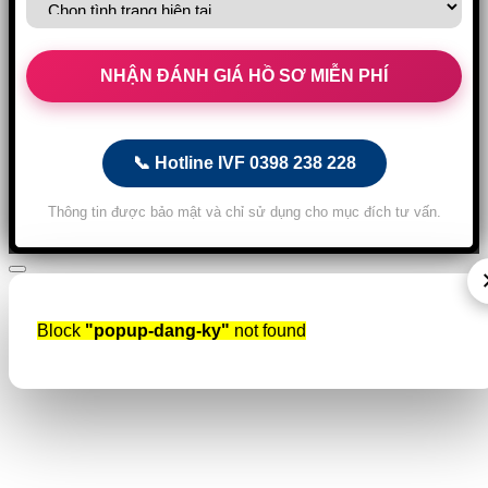
📞 Hotline IVF 0398 238 228
Thông tin được bảo mật và chỉ sử dụng cho mục đích tư vấn.
Block
"popup-dang-ky"
not found