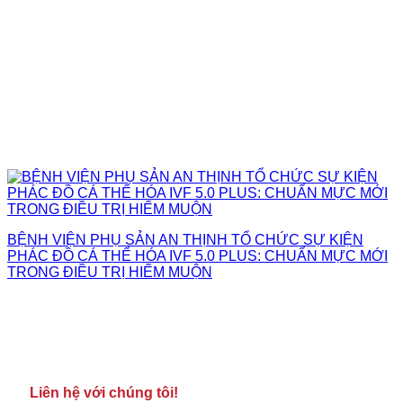
BỆNH VIỆN PHỤ SẢN AN THỊNH TỔ CHỨC SỰ KIỆN
PHÁC ĐỒ CÁ THỂ HÓA IVF 5.0 PLUS: CHUẨN MỰC MỚI
TRONG ĐIỀU TRỊ HIẾM MUỘN
Liên hệ với chúng tôi!