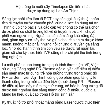
Hệ thống tủ nuôi cấy Timelapse tân tiến nhất
được áp dụng tại Lab An Thịnh
Sàng lọc phôi tiền làm tổ PGT hay còn gọi là kỹ thuật phân
tích di truyền trước chuyển phôi cũng được áp dụng tại An
Thịnh giúp cho bác sĩ và các cặp vợ chồng có thể lựa chọn
được phôi có chất lượng tốt về di truyền trước khi chuyển
phôi vào người mẹ. Ngoài ra, còn làm tăng khả năng đậu
thai, giảm nguy cơ sảy thai và giúp cho trẻ sinh ra được khỏe
mạnh, không mắc phải những hội chứng di truyền đã sàng
lọc. Nhờ đó, hành trình tìm con yêu sẽ được rút ngắn lại,
giảm số chu kỳ thực hiện IVF cũng như chi phí thụ tinh trong
ống nghiệm.
Là một phần quan trọng trong quá trình thực hiện IVF, Việc
sử dụng Công nghệ PR-Plasma độc quyền để điều trị thiểu
sản niêm mạc tử cung, trẻ hóa buồng trứng trong phác đồ
IVF tại Bệnh viện An Thịnh cũng góp phần giúp tăng tỷ lệ
thành công trong mỗi ca điều trị.Việc sử dụng PR – Plasma
để điều trị làm dày niêm mạc tử cung, trẻ hóa buồng trứng đã
được thử nghiệm lâm sàng thành công ở nhiều quốc gia.
Mang lại hiệu quả cao trong Hỗ trợ sinh sản.
Kỹ thuật hỗ trợ phôi thoát màng bằng Laser được thực hiện