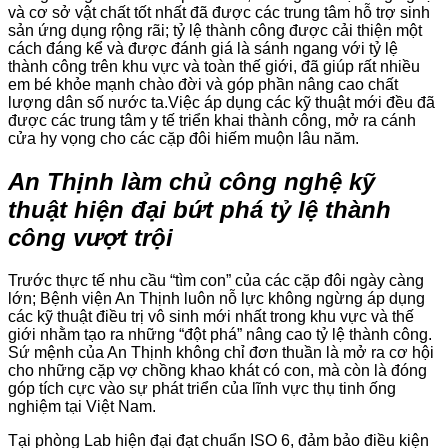
và cơ sở vật chất tốt nhất đã được các trung tâm hỗ trợ sinh
sản ứng dụng rộng rãi; tỷ lệ thành công được cải thiện một
cách đáng kể và được đánh giá là sánh ngang với tỷ lệ
thành công trên khu vực và toàn thế giới, đã giúp rất nhiều
em bé khỏe mạnh chào đời và góp phần nâng cao chất
lượng dân số nước ta.Việc áp dụng các kỹ thuật mới đều đã
được các trung tâm y tế triển khai thành công, mở ra cánh
cửa hy vọng cho các cặp đôi hiếm muộn lâu năm.
An Thịnh làm chủ công nghệ kỹ
thuật hiện đại bứt phá tỷ lệ thành
công vượt trội
Trước thực tế nhu cầu “tìm con” của các cặp đôi ngày càng
lớn; Bệnh viện An Thịnh luôn nỗ lực không ngừng áp dụng
các kỹ thuật điều trị vô sinh mới nhất trong khu vực và thế
giới nhằm tạo ra những “đột phá” nâng cao tỷ lệ thành công.
Sứ mệnh của An Thịnh không chỉ đơn thuần là mở ra cơ hội
cho những cặp vợ chồng khao khát có con, mà còn là đóng
góp tích cực vào sự phát triển của lĩnh vực thụ tinh ống
nghiệm tại Việt Nam.
Tại phòng Lab hiện đại đạt chuẩn ISO 6, đảm bảo điều kiện