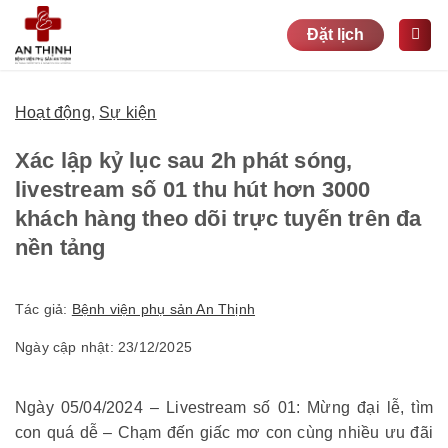
Bỏ
Đặt lịch
qua
nội
dung
Hoạt động
,
Sự kiện
Xác lập kỷ lục sau 2h phát sóng,
livestream số 01 thu hút hơn 3000
khách hàng theo dõi trực tuyến trên đa
nền tảng
Tác giả:
Bệnh viện phụ sản An Thịnh
Ngày cập nhật: 23/12/2025
Ngày 05/04/2024 – Livestream số 01: Mừng đại lễ, tìm
con quá dễ – Chạm đến giấc mơ con cùng nhiều ưu đãi