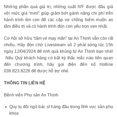
Những phần quà giá trị, những suất IVF được đấu giá
với mức giá “mini” giúp giảm bớt gánh nặng chi phí trên
hành trình tìm con để các cặp vợ chồng hiếm muộn an
tâm điều trị và có hành trình đón con yêu trọn vẹn nhất.
️Cơ hội sở hữu “tấm vé may mắn” tại An Thịnh vẫn còn rất
nhiều. Hãy đón chờ Livestream số 2 phát sóng lúc 15h
ngày 12/04/2024 để rinh quà khủng từ An Thịnh bạn nhé!
Nếu Quý khách hàng có bất kỳ thắc mắc nào liên quan
đến chương trình, hãy gọi điện đến số Hotline
039.823.8228 để được hỗ trợ nhé.
THÔNG TIN LIÊN HỆ
Bệnh viện Phụ sản An Thịnh
Quy tụ đội ngũ bác sĩ hàng đầu trong lĩnh vực sản phụ
khoa