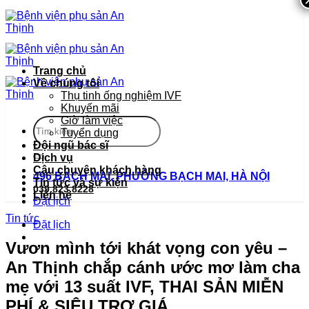
Bỏ
qua
nội
dung
Trang chủ
Về chúng tôi
Thụ tinh ống nghiệm IVF
Khuyến mãi
Giờ làm việc
Tuyển dụng
Đội ngũ bác sĩ
Dịch vụ
Câu chuyện khách hàng
496 BẠCH MAI, PHƯỜNG BẠCH MAI, HÀ NỘI
Tin tức và sự kiện
039.823.8228
Liên hệ
Đặt lịch
Tin tức
Đặt lịch
Vươn mình tới khát vọng con yêu –
An Thịnh chắp cánh ước mơ làm cha
mẹ với 13 suất IVF, THAI SẢN MIỄN
PHÍ & SIÊU TRỢ GIÁ