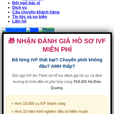
Đội ngũ bác sĩ
Dịch vụ
Câu chuyện khách hàng
Tin tức và sự kiện
Liên hệ
🎁 NHẬN ĐÁNH GIÁ HỒ SƠ IVF
MIỄN PHÍ
Đã từng IVF thất bại? Chuyển phôi không
đậu? AMH thấp?
Đội ngũ IVF An Thịnh sẽ hỗ trợ đánh giá hồ sơ và định
hướng lộ trình điều trị phù hợp cùng
ThS.BS Hà Đức
Quang
.
⭐ Hơn 15.000 ca IVF thành công
⭐ Hơn 10 năm kinh nghiệm điều trị hiếm muộn