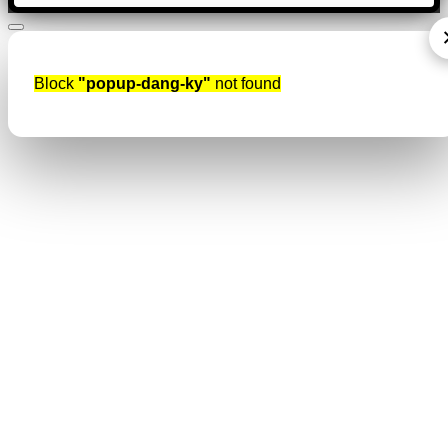
Block
"popup-dang-ky"
not found