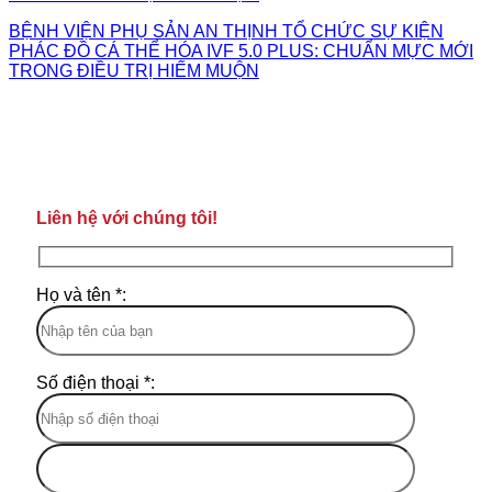
BỆNH VIỆN PHỤ SẢN AN THỊNH TỔ CHỨC SỰ KIỆN
PHÁC ĐỒ CÁ THỂ HÓA IVF 5.0 PLUS: CHUẨN MỰC MỚI
TRONG ĐIỀU TRỊ HIẾM MUỘN
Liên hệ với chúng tôi!
Họ và tên *:
Số điện thoại *: