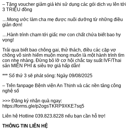
– Tặng voucher giảm giá khi sử dụng các gói dịch vụ lên tới
3 TRIỆU đồng
…Mong ước làm cha mẹ được nuôi dưỡng từ những điều
giản đơn!
…Hành trình chạm tới giấc mơ con chất chứa biết bao hy
vọng!
Trải qua biết bao chông gai, thử thách, điều các cặp vợ
chồng vô sinh hiếm muộn mong muốn là một hành trình tìm
con nhẹ nhàng. Đừng bỏ lỡ cơ hội chắc tay suất IVF/Thai
sản MIỄN PHÍ & siêu trợ giá hấp dẫn!
*** Số thứ 3 sẽ phát sóng: Ngày 09/08/2025
– Trên fanpage Bệnh viện An Thịnh và các nền tảng công
nghệ số
>>> Đăng ký nhận quà ngay:
https://forms.gle/p2ogsTKRP9XKE7sq5
Liên hệ Hotline 039.823.8228 nếu bạn cần hỗ trợ!
THÔNG TIN LIÊN HỆ