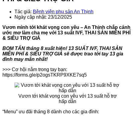
Tác giả:
Bệnh viện phụ sản An Thịnh
Ngày cập nhật: 23/12/2025
Vươn mình tới khát vọng con yêu – An Thịnh chắp cánh
ước mơ làm cha mẹ với 13 suất IVF, THAI SẢN MIỄN PHÍ
& SIÊU TRỢ GIÁ
BOM TẤN tháng 8 xuất hiện! 13 SUẤT IVF, THAI SẢN
MIỄN PHÍ & SIÊU TRỢ GIÁ sẽ được trao tới tay 13 gia
đình may mắn nhất!
>>> Cơ hội nằm trong tay bạn:
https://forms.gle/p2ogsTKRP9XKE7sq5
Vươn tới khát vọng con yêu với 13 suất hỗ trợ
hấp dẫn
“Menu” ưu đãi tháng 8 dành cho các gia đình:
https://visitsoonvalley.com/photos/uchalilake/