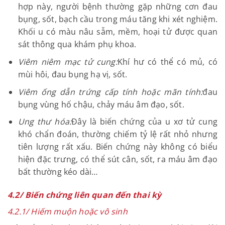
4.1.4/ Biến chứng nhiễm khuẩn
Một số người bị u xơ tử cung dẫn đến biến chứng
nhiễm khuẩn:
Nhiễm khuẩn ngay khối u:
Đây là biến chứng có
dạng polyp, thò ra ngoài tư cung. Trong trường
hợp này, người bệnh thường gặp những cơn đau
bụng, sốt, bạch cầu trong máu tăng khi xét
nghiệm. Khối u có màu nâu sẫm, mềm, hoại tử
được quan sát thông qua khám phụ khoa.
Viêm niêm mạc tử cung:
Khí hư có thể có mủ, có
mùi hôi, đau bụng hạ vị, sốt.
Viêm ống dẫn trứng cấp tính hoặc mãn tính:
đau
bụng vùng hố chậu, chảy máu âm đạo, sốt.
Ung thư hóa:
Đây là biến chứng của u xơ tử cung
khó chẩn đoán, thường chiếm tỷ lệ rất nhỏ