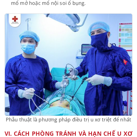
khi muốn bảo tồn tử cung.
Phẫu thuật cắt tử cung:
Với phương pháp này, tùy
vào từng trường hợp và mong muốn của người
bệnh mà bác sĩ sẽ thực hiện cắt tử cung bán
phần hoặc toàn bộ tử cung. Đây là phương pháp
điều trị u xơ triệt để nhất có thể được thực hiện
bằng cách mổ mở hoặc mổ nội soi ổ bụng.