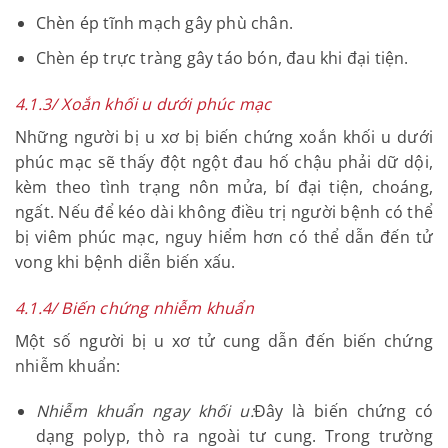
Chèn ép vào bàng quang gây tình trạng tiểu rắt,
khó tiểu, tiểu tiện nhiều lần.
Chèn ép niệu quản gây ứ đọng nước tiểu trong
bể thận có thể gây bệnh sỏi thận, viêm đài bể
thận…
Chèn ép tĩnh mạch gây phù chân.
Chèn ép trực tràng gây táo bón, đau khi đại tiện.
4.1.3/ Xoắn khối u dưới phúc mạc
Những người bị u xơ bị biến chứng xoắn khối u dưới
phúc mạc sẽ thấy đột ngột đau hố chậu phải dữ dội,
kèm theo tình trạng nôn mửa, bí đại tiện, choáng,
ngất. Nếu để kéo dài không điều trị người bệnh có
thể bị viêm phúc mạc, nguy hiểm hơn có thể dẫn
đến tử vong khi bệnh diễn biến xấu.