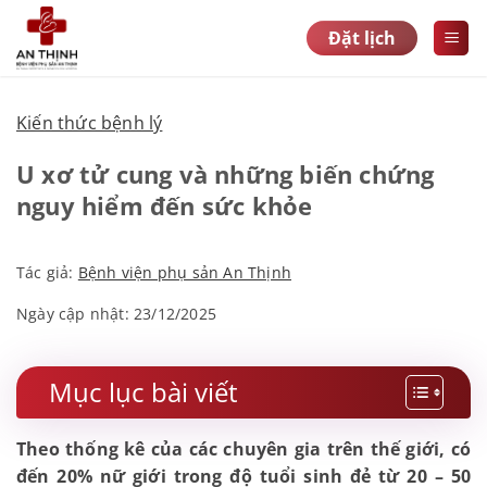
Bỏ
Đặt lịch
qua
nội
dung
Kiến thức bệnh lý
NHẬN ĐÁNH GIÁ HỒ SƠ IVF MIỄN 
U xơ tử cung và những biến chứng
từng IVF thất bại? Chuyển phôi không đậu? AMH t
nguy hiểm đến sức khỏe
gũ IVF An Thịnh sẽ hỗ trợ đánh giá hồ sơ và định hướng lộ trình đi
phù hợp cùng
ThS.BS Hà Đức Quang
.
Tác giả:
Bệnh viện phụ sản An Thịnh
Ngày cập nhật: 23/12/2025
n 15.000 ca IVF thành công
n 10 năm kinh nghiệm điều trị hiếm muộn
 vấn cho cả vợ và chồng
Mục lục bài viết
 trợ các trường hợp IVF thất bại nhiều lần
Theo thống kê của các chuyên gia trên thế giới,
có đến 20% nữ giới trong độ tuổi sinh đẻ từ 20 –
h giá hồ sơ chuyên sâu