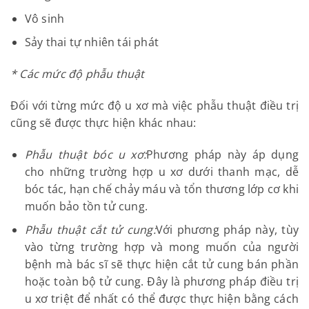
trị thuốc
Đau nhiều, kéo dài, áp lực nặng
Kích thước tử cung lớn tạo thành một khối u ở
bụng gây triệu chứng về đường niệu, đường ruột
hoặc ép lên các cơ quan khác gây rối loạn chức
năng.
Vô sinh
Sảy thai tự nhiên tái phát
* Các mức độ phẫu thuật
Đối với từng mức độ u xơ mà việc phẫu thuật điều
trị cũng sẽ được thực hiện khác nhau:
Phẫu thuật bóc u xơ:
Phương pháp này áp dụng
cho những trường hợp u xơ dưới thanh mạc, dễ
bóc tác, hạn chế chảy máu và tổn thương lớp cơ