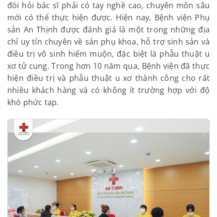
cách liên lạc với Bệnh viện An Thịnh qua số
hotline 039.823.8228 để nhận được sự tư vấn.
VII. BỆNH VIỆN PHỤ SẢN AN THỊNH – ĐỊA
CHỈ PHẪU THUẬT U XƠ TIN CẬY
Phẫu thuật
u xơ tử cung
là kỹ thuật khó và phức tạp,
đòi hỏi bác sĩ phải có tay nghề cao, chuyên môn sâu
mới có thể thực hiện được. Hiện nay, Bệnh viện Phụ
sản An Thịnh được đánh giá là một trong những địa
chỉ uy tín chuyên về sản phụ khoa, hỗ trợ sinh sản
và điều trị vô sinh hiếm muộn, đặc biệt là phẫu
thuật u xơ tử cung. Trong hơn 10 năm qua, Bệnh
viện đã thực hiện điều trị và phẫu thuật u xơ thành
công cho rất nhiều khách hàng và có không ít
trường hợp với độ khó phức tạp.