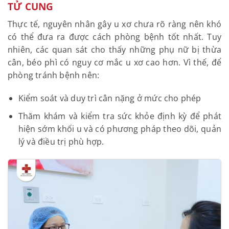
Phẫu thuật là phương pháp điều trị u xơ triệt để
nhất
VI. CÁCH PHÒNG TRÁNH VÀ HẠN CHẾ U
XƠ TỬ CUNG
Thực tế, nguyên nhân gây u xơ chưa rõ ràng nên
khó có thể đưa ra được cách phòng bệnh tốt nhất.
Tuy nhiên, các quan sát cho thấy những phụ nữ bị
thừa cân, béo phì có nguy cơ mắc u xơ cao hơn. Vì
thế, để phòng tránh bệnh nên:
Kiểm soát và duy trì cân nặng ở mức cho phép
Thăm khám và kiểm tra sức khỏe định kỳ để phát
hiện sớm khối u và có phương pháp theo dõi,