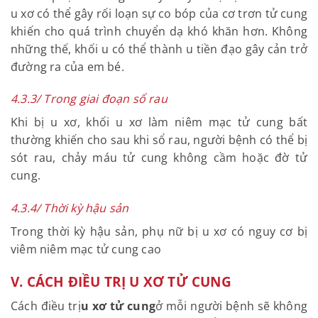
>>> Liên hệ ngay hotline: 039.823.8228 để được
tư vấn về bệnh u xơ
4.3.2/ Trong thời kỳ chuyển dạ
Đối với phụ nữ trong thời kỳ chuyển dạ bị u xơ thì
khối u xơ có thể gây rối loạn sự co bóp của cơ trơn
tử cung khiến cho quá trình chuyển dạ khó khăn
hơn. Không những thế, khối u có thể thành u tiền
đạo gây cản trở đường ra của em bé.
4.3.3/ Trong giai đoạn sổ rau
Khi bị u xơ, khối u xơ làm niêm mạc tử cung bất
thường khiến cho sau khi sổ rau, người bệnh có thể
bị sót rau, chảy máu tử cung không cầm hoặc đờ tử
cung.
4.3.4/ Thời kỳ hậu sản