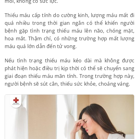
Phụ nữ bị u xơ có thể sẽ gặp triệu chứng thiếu máu.
Đây vừa là biểu hiện, vừa là biến chứng của u xơ.
Trong trường hợp này, làn da của người bệnh
thường xanh xao, sắc mặt kém hồng hào, thường
xuyên mệt mỏi, không có sức lực.
Thiếu máu cấp tính do cường kinh, lượng máu mất
đi quá nhiều trong thời gian ngắn có thể khiến
người bệnh gặp tình trạng thiếu máu lên não,
chóng mặt, hoa mắt. Thậm chí, có những trường
hợp mất lượng máu quá lớn dẫn đến tử vong.
Nếu tình trạng thiếu máu kéo dài mà không được
phát hiện hoặc điều trị kịp thời có thể sẽ chuyển
sang giai đoạn thiếu máu mãn tính. Trong trường
hợp này, người bệnh sẽ sút cân, thiếu sức khỏe,
choáng váng.