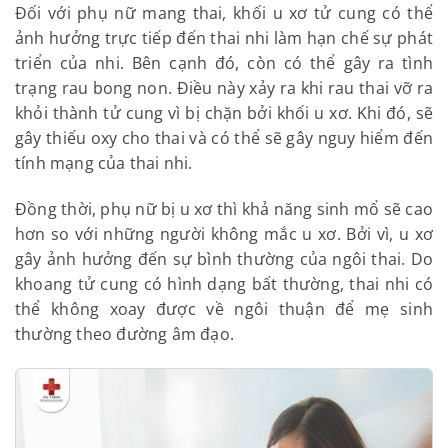
kém đàn hồi, rối loạn sự co bóp do mất cân bằng
nội tiết. Vậy nên, những người phụ nữ mang thai bị
u xơ thường có nguy cơ sảy thai cao.
4.3/ Biến chứng ở phụ nữ có thai và sau sinh
4.3.1/ Trong thai kỳ
Đối với phụ nữ mang thai, khối u xơ tử cung có thể
ảnh hưởng trực tiếp đến thai nhi làm hạn chế sự
phát triển của nhi. Bên cạnh đó, còn có thể gây ra
tình trạng rau bong non. Điều này xảy ra khi rau
thai vỡ ra khỏi thành tử cung vì bị chặn bởi khối u
xơ. Khi đó, sẽ gây thiếu oxy cho thai và có thể sẽ gây
nguy hiểm đến tính mạng của thai nhi.
Đồng thời, phụ nữ bị u xơ thì khả năng sinh mổ sẽ
cao hơn so với những người không mắc u xơ. Bởi vì,
u xơ gây ảnh hưởng đến sự bình thường của ngôi
thai. Do khoang tử cung có hình dạng bất thường,