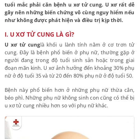
50 tuổi mắc phải căn bệnh u xơ tử cung. U xơ rất
dễ gây nên những biến chứng vô cùng nguy hiểm
 nguyên nhân thất bại
nếu như không được phát hiện và điều trị kịp
thể hóa phác đồ
thời.
I. U XƠ TỬ CUNG LÀ GÌ?
n phí hoàn toàn
U xơ tử cung
là khối u lành tính nằm ở cơ trơn tử
ên *
cung. Đây là bệnh phổ biến ở phụ nữ, thường gặp ở
người đang trong độ tuổi sinh sản hoặc trong giai
đoạn mãn kinh. U xơ ảnh hưởng đến khoảng 30%
phụ nữ ở độ tuổi 35 và từ 20 đến 80% phụ nữ ở độ
 thoại *
tuổi 50.
Bệnh này phổ biến hơn ở những phụ nữ thừa cân,
béo phì. Những phụ nữ không sinh con cũng có thể
nh
bị u xơ tử cung nhiều hơn so với phụ nữ khác.