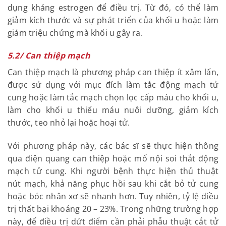
thai để có thể cải thiện khả năng sinh sản. Hiện nay,
để điều trị u xơ có thể sử dụng các phương pháp
sau:
5.1/ Điều trị nội khoa
Có giả thuyết cho rằng phụ nữ bị
u xơ tử cung
là do
estrogen nên có thể sử dụng các loại thuốc có tác
dụng kháng estrogen để điều trị. Từ đó, có thể làm
giảm kích thước và sự phát triển của khối u hoặc
làm giảm triệu chứng mà khối u gây ra.
5.2/ Can thiệp mạch
Can thiệp mạch là phương pháp can thiệp ít xâm
lấn, được sử dụng với mục đích làm tắc động mạch
tử cung hoặc làm tắc mạch chọn lọc cấp máu cho
khối u, làm cho khối u thiếu máu nuôi dưỡng, giảm
kích thước, teo nhỏ lại hoặc hoại tử.