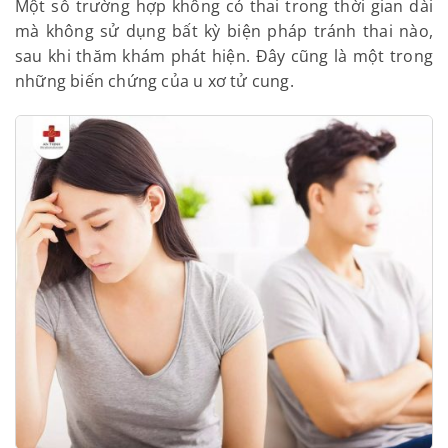
nhưng tiên lượng rất xấu. Biến chứng này không
có biểu hiện đặc trưng, có thể sút cân, sốt, ra
máu âm đạo bất thường kéo dài…
4.2/ Biến chứng liên quan đến thai kỳ
4.2.1/ Hiếm muộn hoặc vô sinh
Một số trường hợp không có thai trong thời gian dài
mà không sử dụng bất kỳ biện pháp tránh thai nào,
sau khi thăm khám phát hiện. Đây cũng là một
trong những biến chứng của u xơ tử cung.