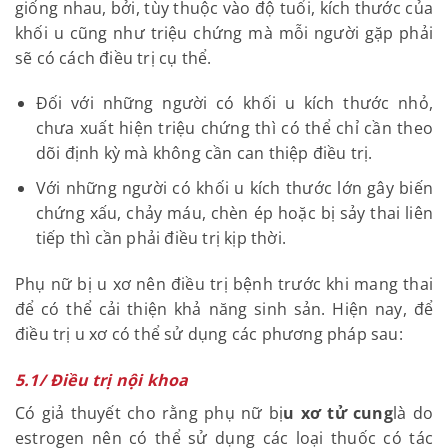
Trong thời kỳ hậu sản, phụ nữ bị u xơ có nguy cơ bị
viêm niêm mạc tử cung cao
V. CÁCH ĐIỀU TRỊ U XƠ TỬ CUNG
Cách điều trị
u xơ tử cung
ở mỗi người bệnh sẽ
không giống nhau, bởi, tùy thuộc vào độ tuổi, kích
thước của khối u cũng như triệu chứng mà mỗi
người gặp phải sẽ có cách điều trị cụ thể.
Đối với những người có khối u kích thước nhỏ,
chưa xuất hiện triệu chứng thì có thể chỉ cần
theo dõi định kỳ mà không cần can thiệp điều trị.
Với những người có khối u kích thước lớn gây
biến chứng xấu, chảy máu, chèn ép hoặc bị sảy
thai liên tiếp thì cần phải điều trị kịp thời.
Phụ nữ bị u xơ nên điều trị bệnh trước khi mang