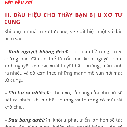
>>> Liên hệ ngay hotline: 039.823.8228 để được
tư vấn về u xơ!
III. DẤU HIỆU CHO THẤY BẠN BỊ U XƠ TỬ
CUNG
Khi phụ nữ mắc u xơ tử cung, sẽ xuất hiện một số
dấu hiệu sau:
– Kinh nguyệt không đều:
Khi bị u xơ tử cung, triệu
chứng ban đầu có thể là rối loạn kinh nguyệt như:
kinh nguyệt kéo dài, xuất huyết bất thường, máu
kinh ra nhiều và có kèm theo những mảnh mô vụn
nội mạc tử cung…
– Khí hư ra nhiều:
Khi bị u xơ, tử cung của phụ nữ
sẽ tiết ra nhiều khí hư bất thường và thường có mùi
rất khó chịu.