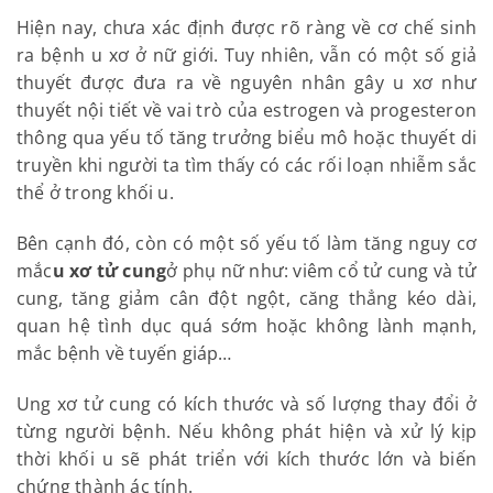
II. NGUYÊN NHÂN GÂY U XƠ TỬ CUNG
Hiện nay, chưa xác định được rõ ràng về cơ chế sinh
ra bệnh u xơ ở nữ giới. Tuy nhiên, vẫn có một số giả
thuyết được đưa ra về nguyên nhân gây u xơ như
thuyết nội tiết về vai trò của estrogen và
progesteron thông qua yếu tố tăng trưởng biểu mô
hoặc thuyết di truyền khi người ta tìm thấy có các
rối loạn nhiễm sắc thể ở trong khối u.
Bên cạnh đó, còn có một số yếu tố làm tăng nguy cơ
mắc
u xơ tử cung
ở phụ nữ như: viêm cổ tử cung và
tử cung, tăng giảm cân đột ngột, căng thẳng kéo
dài, quan hệ tình dục quá sớm hoặc không lành
mạnh, mắc bệnh về tuyến giáp…
Ung xơ tử cung có kích thước và số lượng thay đổi ở
từng người bệnh. Nếu không phát hiện và xử lý kịp