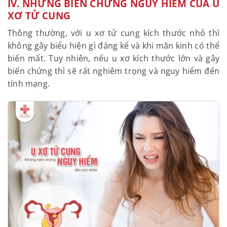
cạnh đó, chụp cộng hưởng từ cũng có thể được sử
dụng để các bác sĩ đánh giá đặc điểm khối u tốt
hơn.
IV. NHỮNG BIẾN CHỨNG NGUY HIỂM CỦA
U XƠ TỬ CUNG
Thông thường, với u xơ tử cung kích thước nhỏ thì
không gây biểu hiện gì đáng kể và khi mãn kinh có
thể biến mất. Tuy nhiên, nếu u xơ kích thước lớn và
gây biến chứng thì sẽ rất nghiêm trọng và nguy
hiểm đến tính mạng.