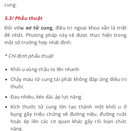
Với phương pháp này, các bác sĩ sẽ thực hiện thông
qua điện quang can thiệp hoặc mổ nội soi thắt
động mạch tử cung. Khi người bệnh thực hiện thủ
thuật nút mạch, khả năng phục hồi sau khi cắt bỏ
tử cung hoặc bóc nhân xơ sẽ nhanh hơn. Tuy nhiên,
tỷ lệ điều trị thất bại khoảng 20 – 23%. Trong những
trường hợp này, để điều trị dứt điểm cần phải phẫu
thuật cắt tử cung.
5.3/ Phẫu thuật
Đối với
u xơ tử cung
, điều trị ngoại khoa vẫn là triệt
để nhất. Phương pháp này sẽ được thực hiện trong
một số trường hợp nhất định:
* Chỉ định phẫu thuật
Khối u vùng chậu to lên nhanh
Chảy máu tử cung tái phát không đáp ứng điều