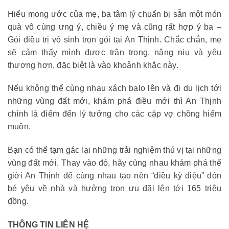
Hiểu mong ước của mẹ, ba tâm lý chuẩn bị sẵn một món
quà vô cùng ưng ý, chiều ý mẹ và cũng rất hợp ý ba –
Gói điều trị vô sinh trọn gói tại An Thịnh. Chắc chắn, mẹ
sẽ cảm thấy mình được trân trọng, nâng niu và yêu
thương hơn, đặc biệt là vào khoảnh khắc này.
Nếu không thể cùng nhau xách balo lên và đi du lịch tới
những vùng đất mới, khám phá điều mới thì An Thịnh
chính là điểm đến lý tưởng cho các cặp vợ chồng hiếm
muộn.
Bạn có thể tạm gác lại những trải nghiệm thú vị tại những
vùng đất mới. Thay vào đó, hãy cùng nhau khám phá thế
giới An Thịnh để cùng nhau tạo nên “điều kỳ diệu” đón
bé yêu về nhà và hưởng trọn ưu đãi lên tới 165 triệu
đồng.
THÔNG TIN LIÊN HỆ