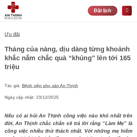
Bỏ
Đặt lịch
qua
nội
dung
Ưu đãi
Tháng của nàng, dịu dàng từng khoảnh
khắc nắm chắc quà “khủng” lên tới 165
triệu
Tác giả:
Bệnh viện phụ sản An Thịnh
Ngày cập nhật: 23/12/2025
Nếu có ai hỏi An Thịnh công việc nào khó nhất trên
đời, An Thịnh chắc chắn sẽ trả lời rằng “Làm Mẹ” là
công việc nhiều thử thách nhất. Với những mẹ hiếm