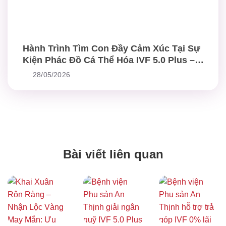
Hành Trình Tìm Con Đầy Cảm Xúc Tại Sự
Kiện Phác Đồ Cá Thể Hóa IVF 5.0 Plus –
Chuẩn Mực Mới Trong Điều Trị Hiếm Muộn
28/05/2026
Bài viết liên quan