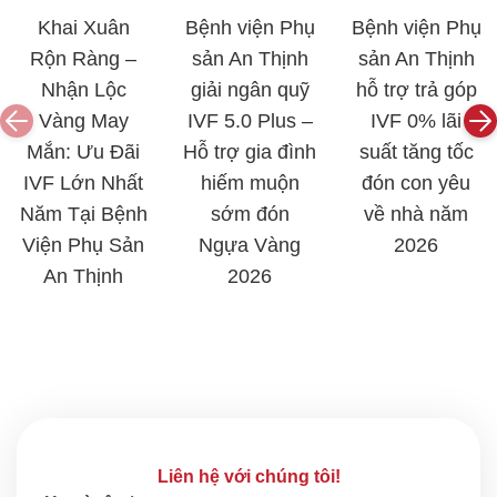
Khai Xuân
Bệnh viện Phụ
Bệnh viện Phụ
Rộn Ràng –
sản An Thịnh
sản An Thịnh
Nhận Lộc
giải ngân quỹ
hỗ trợ trả góp
Vàng May
IVF 5.0 Plus –
IVF 0% lãi
Mắn: Ưu Đãi
Hỗ trợ gia đình
suất tăng tốc
IVF Lớn Nhất
hiếm muộn
đón con yêu
Năm Tại Bệnh
sớm đón
về nhà năm
Viện Phụ Sản
Ngựa Vàng
2026
An Thịnh
2026
Liên hệ với chúng tôi!