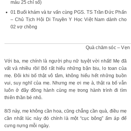
máu 25 chỉ số)
01 Buổi khám và tư vấn cùng PGS. TS Trần Đức Phấn
– Chủ Tịch Hội Di Truyền Y Học Việt Nam dành cho
02 vợ chồng
Quà chăm sóc – Vẹn 
Với ba, mẹ chính là người phụ nữ tuyệt vời nhất! Mẹ đã
vất vả nhiều rồi! Bố rất hiểu những bận bịu, lo toan của
mẹ. Đôi khi bố thật vô tâm, không hiểu hết những buồn
vui, suy nghĩ của mẹ. Nhưng mẹ ơi mẹ à, thật ra bố vẫn
luôn ở đây đồng hành cùng mẹ trong hành trình đi tìm
thiên thần bé nhỏ.
8/3 này, mẹ không cần hoa, cũng chẳng cần quà, điều mẹ
cần nhất lúc này đó chính là một “cục bông” ấm áp để
cưng nựng mỗi ngày.