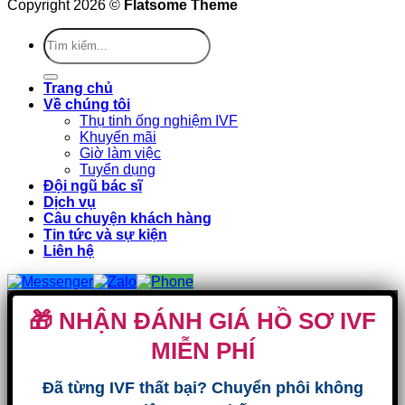
Copyright 2026 ©
Flatsome Theme
Trang chủ
Về chúng tôi
Thụ tinh ống nghiệm IVF
Khuyến mãi
Giờ làm việc
Tuyển dụng
Đội ngũ bác sĩ
Dịch vụ
Câu chuyện khách hàng
Tin tức và sự kiện
Liên hệ
🎁 NHẬN ĐÁNH GIÁ HỒ SƠ IVF
MIỄN PHÍ
Đã từng IVF thất bại? Chuyển phôi không