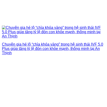
Chuyên gia hé lộ “chìa khóa vàng” trong hệ sinh thái IVF 5.0
Plus giúp tăng tỷ lệ đón con khỏe mạnh, thông minh tại An
Thịnh