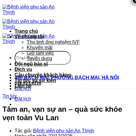
Bỏ
qua
nội
dung
Trang chủ
Về chúng tôi
Thụ tinh ống nghiệm IVF
Khuyến mãi
Giờ làm việc
Tuyển dụng
Đội ngũ bác sĩ
Dịch vụ
Câu chuyện khách hàng
496 BẠCH MAI, PHƯỜNG BẠCH MAI, HÀ NỘI
Tin tức và sự kiện
039.823.8228
Liên hệ
Đặt lịch
Tin tức
Đặt lịch
Tâm an, vạn sự an – quà sức khỏe
vẹn toàn Vu Lan
Tác giả:
Bệnh viện phụ sản An Thịnh