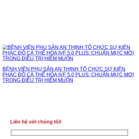
BỆNH VIỆN PHỤ SẢN AN THỊNH TỔ CHỨC SỰ KIỆN
PHÁC ĐỒ CÁ THỂ HÓA IVF 5.0 PLUS: CHUẨN MỰC MỚI
TRONG ĐIỀU TRỊ HIẾM MUỘN
Liên hệ với chúng tôi!