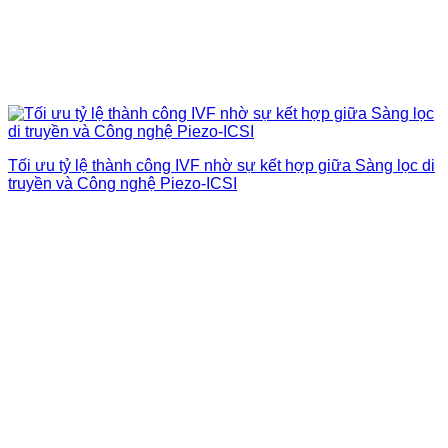
Tối ưu tỷ lệ thành công IVF nhờ sự kết hợp giữa Sàng lọc di
truyền và Công nghệ Piezo-ICSI