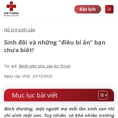
Bỏ
Đặt lịch
qua
nội
dung
Hỗ trợ sinh sản
Sinh đôi và những “điều bí ẩn” bạn
chưa biết!
Tác giả:
Bệnh viện phụ sản An Thịnh
Ngày cập nhật: 23/12/2025
Mục lục bài viết
Bình thường, một người mẹ mỗi lần sinh con thì
chỉ sinh một con. Tuy nhiên, có khá nhiều trường