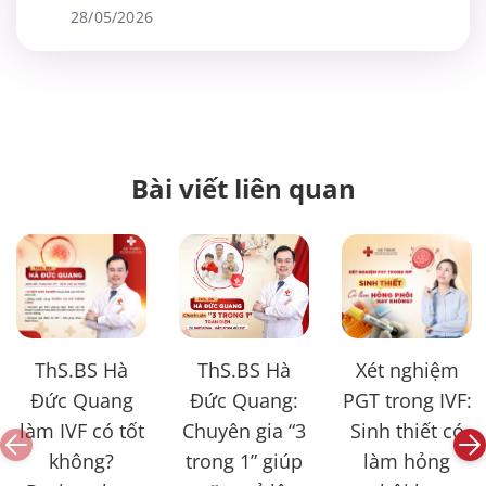
Chuẩn Mực Mới Trong Điều Trị Hiếm
28/05/2026
Muộn
Bài viết liên quan
ThS.BS Hà
ThS.BS Hà
Xét nghiệm
Đức Quang
Đức Quang:
PGT trong IVF:
làm IVF có tốt
Chuyên gia “3
Sinh thiết có
không?
trong 1” giúp
làm hỏng