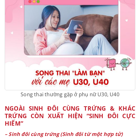
Song thai thường gặp ở phụ nữ U30, U40
NGOÀI SINH ĐÔI CÙNG TRỨNG & KHÁC
TRỨNG CÒN XUẤT HIỆN “SINH ĐÔI CỰC
HIẾM”
– Sinh đôi cùng trứng (Sinh đôi từ một hợp tử)