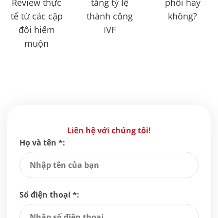
Review thực
tăng tỷ lệ
phôi hay
tế từ các cặp
thành công
không?
đôi hiếm
IVF
muộn
Liên hệ với chúng tôi!
Họ và tên *:
Số điện thoại *: