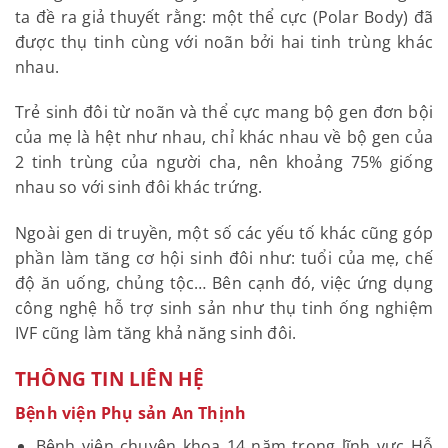
ta đề ra giả thuyết rằng: một thể cực (Polar Body) đã
được thụ tinh cùng với noãn bởi hai tinh trùng khác
nhau.
Trẻ sinh đôi từ noãn và thể cực mang bộ gen đơn bội
của mẹ là hệt như nhau, chỉ khác nhau về bộ gen của
2 tinh trùng của người cha, nên khoảng 75% giống
nhau so với sinh đôi khác trứng.
Ngoài gen di truyền, một số các yếu tố khác cũng góp
phần làm tăng cơ hội sinh đôi như: tuổi của mẹ, chế
độ ăn uống, chủng tộc… Bên cạnh đó, việc ứng dụng
công nghệ hỗ trợ sinh sản như thụ tinh ống nghiệm
IVF cũng làm tăng khả năng sinh đôi.
THÔNG TIN LIÊN HỆ
Bệnh viện Phụ sản An Thịnh
Bệnh viện chuyên khoa 14 năm trong lĩnh vực Hỗ