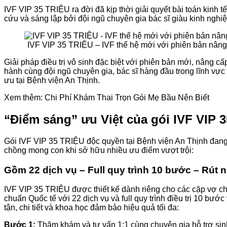
IVF VIP 35 TRIỆU ra đời đã kịp thời giải quyết bài toán kinh 
cứu và sáng lập bởi đội ngũ chuyên gia bác sĩ giàu kinh ngh
IVF VIP 35 TRIỆU – IVF thế hệ mới với phiên bản nâng
Giải pháp điều trị vô sinh đặc biệt với phiên bản mới, nâng c
hành cùng đội ngũ chuyên gia, bác sĩ hàng đầu trong lĩnh vực hỗ
ưu tại Bệnh viện An Thịnh.
Xem thêm: Chi Phí Khám Thai Trọn Gói Mẹ Bầu Nên Biết
“Điểm sáng” ưu Việt của gói IVF VIP 
Gói IVF VIP 35 TRIỆU độc quyền tại Bệnh viện An Thịnh đang tr
chồng mong con khi sở hữu nhiều ưu điểm vượt trội:
Gồm 22 dịch vụ – Full quy trình 10 bước – Rút ng
IVF VIP 35 TRIỆU được thiết kế dành riêng cho các cặp vợ chồ
chuẩn Quốc tế với 22 dịch vụ và full quy trình điều trị 10 bướ
tận, chi tiết và khoa học đảm bảo hiệu quả tối đa:
Bước 1:
Thăm khám và tư vấn 1:1 cùng chuyên gia hỗ trợ sin