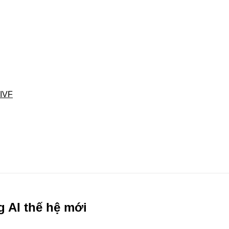
 IVF
g AI thế hệ mới