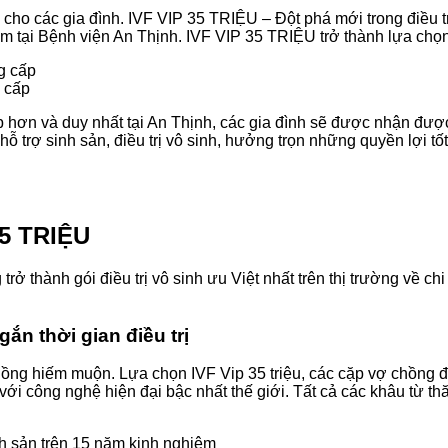
tế cho các gia đình. IVF VIP 35 TRIỆU – Đột phá mới trong điều 
iệm tại Bệnh viện An Thịnh. IVF VIP 35 TRIỆU trở thành lựa c
 cấp
ấp hơn và duy nhất tại An Thịnh, các gia đình sẽ được nhận được
 trợ sinh sản, điều trị vô sinh, hưởng trọn những quyền lợi tốt n
35 TRIỆU
ở thành gói điều trị vô sinh ưu Việt nhất trên thị trường về ch
ắn thời gian điều trị
ng hiếm muộn. Lựa chọn IVF Vip 35 triệu, các cặp vợ chồng đượ
c với công nghệ hiện đại bậc nhất thế giới. Tất cả các khâu từ t
h sản trên 15 năm kinh nghiệm