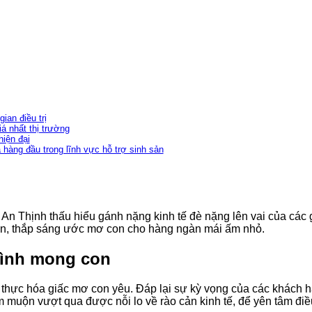
ian điều trị
á nhất thị trường
hiện đại
 hàng đầu trong lĩnh vực hỗ trợ sinh sản
n Thịnh thấu hiểu gánh nặng kinh tế đè nặng lên vai của các g
n, thắp sáng ước mơ con cho hàng ngàn mái ấm nhỏ.
 đình mong con
ện thực hóa giấc mơ con yêu. Đáp lại sự kỳ vọng của các khách h
m muộn vượt qua được nỗi lo về rào cản kinh tế, để yên tâm điề