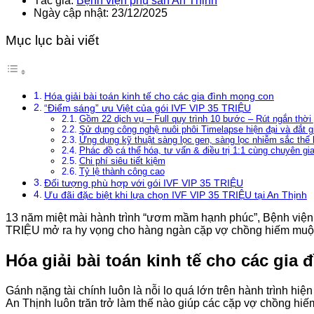
Tác giả:
Bệnh viện phụ sản An Thịnh
Ngày cập nhật: 23/12/2025
Mục lục bài viết
Hóa giải bài toán kinh tế cho các gia đình mong con
“Điểm sáng” ưu Việt của gói IVF VIP 35 TRIỆU
Gồm 22 dịch vụ – Full quy trình 10 bước – Rút ngắn thời g
Sử dụng công nghệ nuôi phôi Timelapse hiện đại và đắt gi
Ứng dụng kỹ thuật sàng lọc gen, sàng lọc nhiễm sắc thể 
Phác đồ cá thể hóa, tư vấn & điều trị 1:1 cùng chuyên gia
Chi phí siêu tiết kiệm
Tỷ lệ thành công cao
Đối tượng phù hợp với gói IVF VIP 35 TRIỆU
Ưu đãi đặc biệt khi lựa chọn IVF VIP 35 TRIỆU tại An Thịnh
13 năm miệt mài hành trình “ươm mầm hạnh phúc”, Bệnh viện A
TRIỆU mở ra hy vọng cho hàng ngàn cặp vợ chồng hiếm muộ
Hóa giải bài toán kinh tế cho các gia
Gánh nặng tài chính luôn là nỗi lo quá lớn trên hành trình hi
An Thịnh luôn trăn trở làm thế nào giúp các cặp vợ chồng hiế