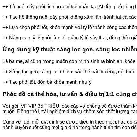
++ Tủ nuôi cấy phôi tích hợp trí tuệ nhân tạo AI đồng bộ cùng
++ Tạo hệ thống nuôi cấy phôi không xâm lấn, tránh tất cả các 
++ Lựa chọn phôi tốt, khỏe mạnh với tỷ lệ thành công cao thô
++ Nâng cao tỷ lệ phôi làm tổ, giảm tỷ lệ sảy thai, đồng thời giả
Ứng dụng kỹ thuật sàng lọc gen, sàng lọc nhiễm
Là ba mẹ, ai cũng mong muốn con mình sinh ra bình an, khỏe m
++ Sàng lọc gen, sàng lọc nhiễm sắc thể bất thường, đột biến 
++ Tạo phôi tốt, đón bé khỏe mạnh như ý
Phác đồ cá thể hóa, tư vấn & điều trị 1:1 cùng 
Với gói IVF VIP 35 TRIỆU, các cặp vợ chồng sẽ được thăm khám,
muộn. Đồng thời, trải nghiệm dịch vụ chăm sóc chất lượng cao
Cùng với đó, mỗi gia đình sẽ được điều trị theo một phác đồ 
hành xuyên suốt cùng mọi gia đình trong hành trình tìm con đến