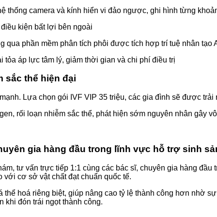
 hệ thống camera và kính hiển vi đảo ngược, ghi hình từng khoảnh
điều kiện bất lợi bên ngoài
ng qua phần mềm phân tích phôi được tích hợp trí tuệ nhân tạo 
i tỏa áp lực tâm lý, giảm thời gian và chi phí điều trị
 sắc thể hiện đại
ạnh. Lựa chọn gói IVF VIP 35 triệu, các gia đình sẽ được trải 
gen, rối loạn nhiễm sắc thể, phát hiện sớm nguyên nhân gây vô 
chuyên gia hàng đầu trong lĩnh vực hỗ trợ sinh sả
 tư vấn trực tiếp 1:1 cùng các bác sĩ, chuyên gia hàng đầu tro
 với cơ sở vật chất đạt chuẩn quốc tế.
cá thể hoá riêng biệt, giúp nâng cao tỷ lệ thành công hơn nhờ s
 khi đón trái ngọt thành công.