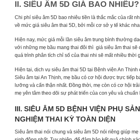
II. SIÊU ÂM 5D GIÁ BAO NHIÊU
Chi phí siêu âm 5D bao nhiêu tiền là thắc mắc của rất n
về mức giá siêu âm thai 5D, bởi mỗi cơ sở y tế khác nh
Hiện nay, mức giá mỗi lần siêu âm trung bình thường da
với những mẹ bầu mang thai đôi thì giá siêu âm thai sẽ
quá trình phân tích chỉ số của thai nhi sẽ mất nhiều thời 
Hiện tại, dịch vụ siêu âm thai 5D tại Bệnh viện An Thịnh
Siêu âm tại An Thịnh, mẹ bầu có cơ hội được trực tiếp b
lưỡng và cẩn thận nhất. Đồng thời, mẹ còn có cơ hội trả
mẹ yên tâm theo dõi sự phát triển của con yêu và chuẩn b
III. SIÊU ÂM 5D BỆNH VIỆN PHỤ SẢ
NGHIỆM THAI KỲ TOÀN DIỆN
Siêu âm thai nói chung và siêu âm 5D nói riêng giúp mẹ c
sinh động nhất. Tuy nhiên, để đảm bảo kết quả chính xác, 