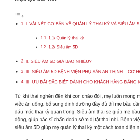
I. VÀI NÉT CƠ BẢN VỀ QUẢN LÝ THAI KỲ VÀ SIÊU ÂM 
1.1/ Quản lý thai kỳ
1.2/ Siêu âm 5D
II. SIÊU ÂM 5D GIÁ BAO NHIÊU?
III. SIÊU ÂM 5D BỆNH VIỆN PHỤ SẢN AN THỊNH – CƠ 
III. ƯU ĐÃI ĐẶC BIỆT DÀNH CHO KHÁCH HÀNG ĐĂNG K
Từ khi thai nghén đến khi con chào đời, mẹ luôn mong 
việc ăn uống, bổ sung dinh dưỡng đầy đủ thì mẹ bầu cần
dấu mốc thai kỳ quan trọng. Siêu âm thai sẽ giúp mẹ bầu
động, giúp bác sĩ chẩn đoán sớm dị tật thai nhi. Bệnh v
siêu âm 5D giúp mẹ quản lý thai kỳ một cách toàn diện n