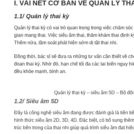
I. VÀI NÉT CƠ BẢN VỀ QUẢN LÝ TH
1.1/ Quản lý thai kỳ
Quản lý thai kỳ có vai trò quan trọng trong việc chăm sóc
gian mang thai. Việc siêu âm thai, thăm khám thai định kỳ
Thêm nữa, tầm soát phát hiện sớm dị tật thai nhi.
Đồng thời, bác sĩ sẽ đưa ra những tư vấn cần thiết về c
đoạn thai kỳ. Nhờ đó, hạn chế tối đa các tai biến nguy h
đều khỏe mạnh, bình an.
Quản lý thai kỳ – siêu âm 5D – Bộ đô
1.2/ Siêu âm 5D
Đây là công nghệ siêu âm đang được đánh giá là tiên tiế
hình thức siêu âm 2D, 3D, 4D. Đặc biệt, có bổ sung thêm
trúc bên trong của thai nhi giúp quá trình siêu âm đạt hiệ