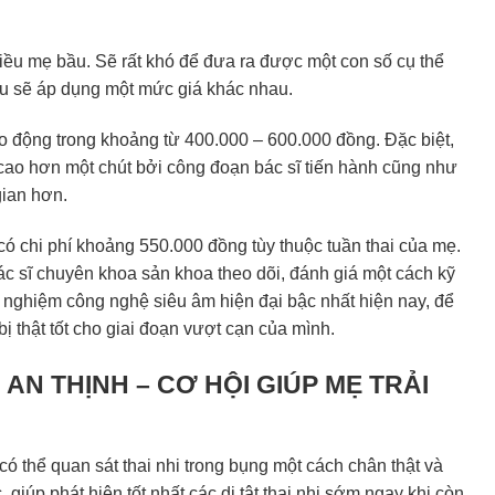
?
hiều mẹ bầu. Sẽ rất khó để đưa ra được một con số cụ thể
au sẽ áp dụng một mức giá khác nhau.
o động trong khoảng từ 400.000 – 600.000 đồng. Đặc biệt,
 cao hơn một chút bởi công đoạn bác sĩ tiến hành cũng như
gian hơn.
 có chi phí khoảng 550.000 đồng tùy thuộc tuần thai của mẹ.
ác sĩ chuyên khoa sản khoa theo dõi, đánh giá một cách kỹ
i nghiệm công nghệ siêu âm hiện đại bậc nhất hiện nay, để
ị thật tốt cho giai đoạn vượt cạn của mình.
N AN THỊNH – CƠ HỘI GIÚP MẸ TRẢI
ó thể quan sát thai nhi trong bụng một cách chân thật và
giúp phát hiện tốt nhất các dị tật thai nhi sớm ngay khi còn