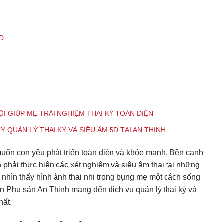
5D
HỘI GIÚP MẸ TRẢI NGHIỆM THAI KỲ TOÀN DIỆN
Ý QUẢN LÝ THAI KỲ VÀ SIÊU ÂM 5D TẠI AN THỊNH
muốn con yêu phát triển toàn diện và khỏe mạnh. Bên cạnh
 phải thực hiện các xét nghiệm và siêu âm thai tại những
 nhìn thấy hình ảnh thai nhi trong bụng mẹ một cách sống
iện Phụ sản An Thịnh mang đến dịch vụ quản lý thai kỳ và
hất.