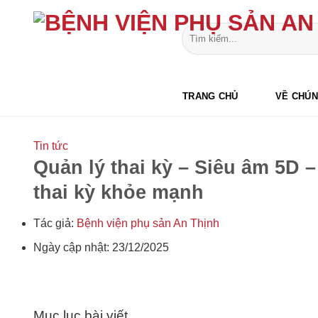
Bỏ
qua
nội
dung
TRANG CHỦ
VỀ CHÚN
Tin tức
Quản lý thai kỳ – Siêu âm 5D 
thai kỳ khỏe mạnh
Tác giả:
Bệnh viện phụ sản An Thịnh
Ngày cập nhật: 23/12/2025
Mục lục bài viết