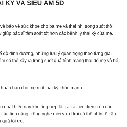
AI KỲ VÀ SIÊU ÂM 5D
 và bảo vệ sức khỏe cho bà mẹ và thai nhi trong suốt thời
 giúp bác sĩ tầm soát tốt hơn các bệnh lý thai kỳ của mẹ.
hế độ dinh dưỡng, những lưu ý quan trọng theo từng giai
iểm có thể xảy ra trong suốt quá trình mang thai để mẹ và bé
i hoàn hảo cho mẹ một thai kỳ khỏe mạnh
n nhất hiện nay khi tổng hợp tất cả các ưu điểm của các
 các tính năng, công nghệ mới vượt trội có thể nhìn rõ cấu
u quả tối ưu.