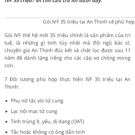
IVF 35 triệu? Đi tìm câu trả lời dưới đây.
Gói IVF 35 triệu tại An Thịnh sẽ phù hợ
Gói IVF thế hệ mới 35 triệu chính là sản phẩm của trí
tuệ, là những gì tinh túy nhất mà đội ngũ bác sĩ,
chuyên gia An Thịnh đúc kết và chắt lọc được sau 11
năm để dành tặng riêng cho các cặp vợ chồng mong
con.
7 Đối tượng phù hợp thực hiện IVF 35 triệu tại An
Thịnh:
Phụ nữ tắc vòi tử cung
Lạc nội mạc tử cung
Tinh trùng ít, yếu, dị dạng (OAT)
Tắc hoặc không có ống dẫn tinh