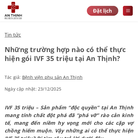
Bỏ
Đặt lịch
qua
nội
dung
Tin tức
Những trường hợp nào có thể thực
hiện gói IVF 35 triệu tại An Thịnh?
Tác giả:
Bệnh viện phụ sản An Thịnh
Ngày cập nhật: 23/12/2025
IVF 35 triệu – Sản phẩm “độc quyền” tại An Thịnh
mang tính chất đột phá đã “phá vỡ” rào cản kinh
tế, mang đến niềm hy vọng mới cho các cặp vợ
chồng hiếm muộn. Vậy những ai có thể thực hiện