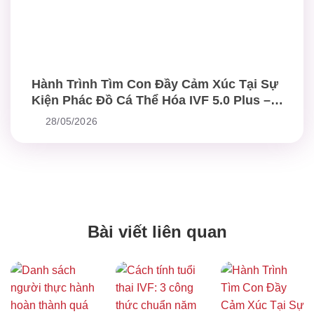
Hành Trình Tìm Con Đầy Cảm Xúc Tại Sự
Kiện Phác Đồ Cá Thể Hóa IVF 5.0 Plus –
Chuẩn Mực Mới Trong Điều Trị Hiếm Muộn
28/05/2026
Bài viết liên quan