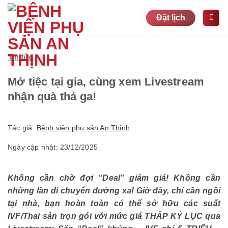
Bỏ
Đặt lịch
qua
nội
dung
Tin tức
Mở tiệc tại gia, cùng xem Livestream
nhận quà thả ga!
Tác giả:
Bệnh viện phụ sản An Thịnh
Ngày cập nhật: 23/12/2025
Không cần chờ đợi “Deal” giảm giá! Không cần
những lần di chuyển đường xa! Giờ đây, chỉ cần ngồi
tại nhà, bạn hoàn toàn có thể sở hữu các suất
IVF/Thai sản trọn gói với mức giá THẤP KỶ LỤC qua