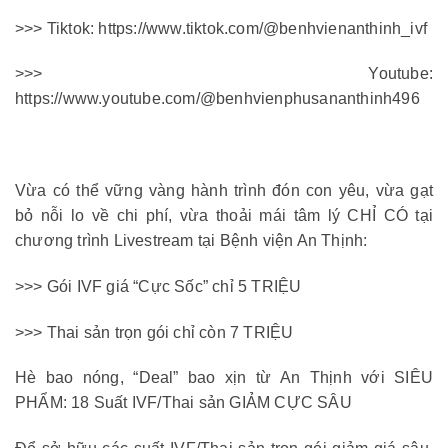
>>> Tiktok: https://www.tiktok.com/@benhvienanthinh_ivf
>>> Youtube:
https://www.youtube.com/@benhvienphusananthinh496
Vừa có thể vững vàng hành trình đón con yêu, vừa gạt
bỏ nỗi lo về chi phí, vừa thoải mái tâm lý CHỈ CÓ tại
chương trình Livestream tại Bệnh viện An Thịnh:
>>> Gói IVF giá “Cực Sốc” chỉ 5 TRIỆU
>>> Thai sản trọn gói chỉ còn 7 TRIỆU
Hè bao nóng, “Deal” bao xịn từ An Thịnh với SIÊU
PHẨM: 18 Suất IVF/Thai sản GIẢM CỰC SÂU