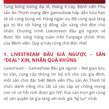
Tưng bừng mừng đại lễ, tháng 4 này, Bệnh viện Phụ
sản An Thịnh mang đến gameshow hấp dẫn hứa hẹn
sẽ vô cùng bùng nổ. Hàng ngàn ưu đãi cùng quà tặng
giá trị lên tới hàng tỷ đồng sẵn sàng chờ đón chủ
nhân. Chương trình Livestream đấu giá ngược sẽ
được lên sóng hàng tuần trên Fanpage chính thức
của Bệnh viện. Quý vị hãy cùng chờ đón nhé!
1. LIVESTREAM ĐẤU GIÁ NGƯỢC – SĂN
“DEAL” XỊN, NHẬN QUÀ KHỦNG
Livestream – Gameshow đấu giá ngược – Nơi giao lưu,
tư vấn, cung cấp thông tin bổ ích cho các gia đình,
một sân chơi đặc biệt Bệnh viện Phụ sản An Thịnh tổ
chức dành riêng cho tất cả các cặp vợ chồng mong
con có cơ hội rinh được gói IVF, thai sản trọn gói cùng
vô vàn quyền lợi gia tăng với mức giá “kỷ lục” nhất.