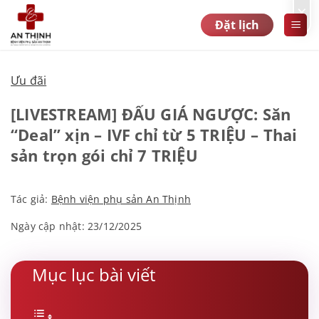
Bỏ
×
Đặt lịch
qua
nội
dung
Ưu đãi
[LIVESTREAM] ĐẤU GIÁ NGƯỢC: Săn
“Deal” xịn – IVF chỉ từ 5 TRIỆU – Thai
sản trọn gói chỉ 7 TRIỆU
Tác giả:
Bệnh viện phụ sản An Thịnh
Ngày cập nhật: 23/12/2025
Mục lục bài viết