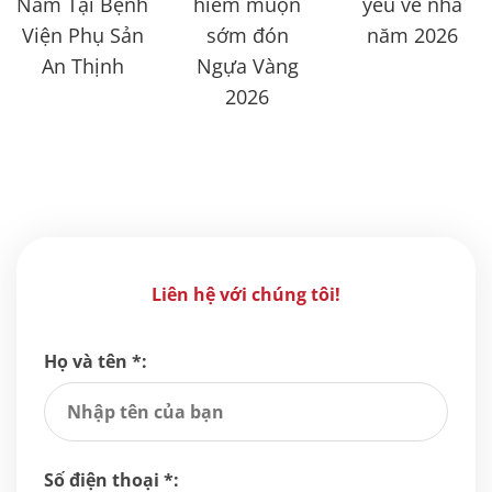
Năm Tại Bệnh
hiếm muộn
yêu về nhà
Viện Phụ Sản
sớm đón
năm 2026
An Thịnh
Ngựa Vàng
2026
Liên hệ với chúng tôi!
Họ và tên *:
Số điện thoại *: