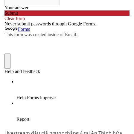
Livestream đấu giá ngược tháng 4 tại An Thịnh hứa