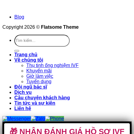
Blog
Copyright 2026 ©
Flatsome Theme
Trang chủ
Về chúng tôi
Thụ tinh ống nghiệm IVF
Khuyến mãi
Giờ làm việc
Tuyển dụng
Đội ngũ bác sĩ
Dịch vụ
Câu chuyện khách hàng
Tin tức và sự kiện
Liên hệ
🎁 NHẬN ĐÁNH GIÁ HỒ SƠ IVF