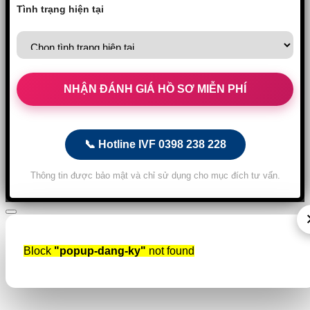
Tình trạng hiện tại
📞 Hotline IVF 0398 238 228
Thông tin được bảo mật và chỉ sử dụng cho mục đích tư vấn.
Block
"popup-dang-ky"
not found