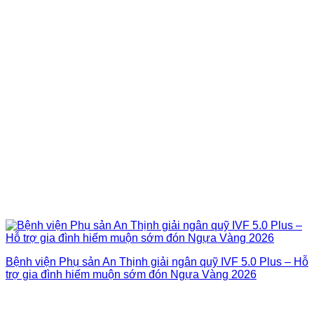
Bệnh viện Phụ sản An Thịnh giải ngân quỹ IVF 5.0 Plus – Hỗ
trợ gia đình hiếm muộn sớm đón Ngựa Vàng 2026