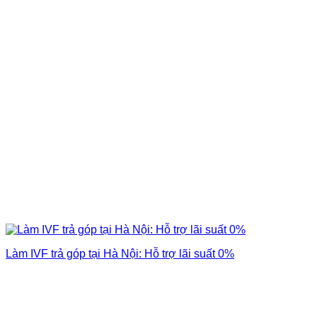
Làm IVF trả góp tại Hà Nội: Hỗ trợ lãi suất 0%