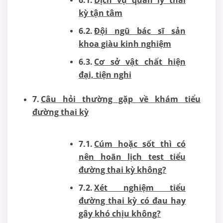
Dịch vụ quản lý thai
kỳ tận tâm
Đội ngũ bác sĩ sản
khoa giàu kinh nghiệm
Cơ sở vật chất hiện
đại, tiện nghi
Câu hỏi thường gặp về khám tiểu
đường thai kỳ
Cúm hoặc sốt thì có
nên hoãn lịch test tiểu
đường thai kỳ không?
Xét nghiệm tiểu
đường thai kỳ có đau hay
gây khó chịu không?