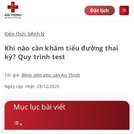
Bỏ
Đặt lịch
qua
nội
dung
Kiến thức bệnh lý
Khi nào cần khám tiểu đường thai
kỳ? Quy trình test
Tác giả:
Bệnh viện phụ sản An Thịnh
Ngày cập nhật: 23/12/2025
Mục lục bài viết