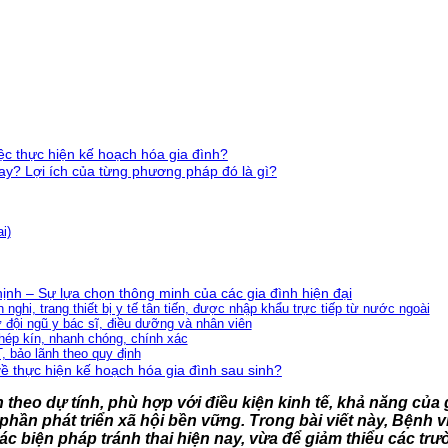
iệc thực hiện kế hoạch hóa gia đình?
ay? Lợi ích của từng phương pháp đó là gì?
i)
ịnh – Sự lựa chọn thông minh của các gia đình hiện đại
 nghi, trang thiết bị y tế tân tiến, được nhập khẩu trực tiếp từ nước ngoài
ừ đội ngũ y bác sĩ, điều dưỡng và nhân viên
hép kín, nhanh chóng, chính xác
, bảo lãnh theo quy định
ề thực hiện kế hoạch hóa gia đình sau sinh?
theo dự tính, phù hợp với điều kiện kinh tế, khả năng của 
phần phát triển xã hội bền vững.
Trong bài viết này, Bệnh 
ác biện pháp tránh thai hiện nay, vừa để giảm thiểu các tr