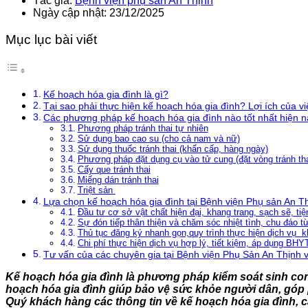
Tác giả:
Bệnh viện phụ sản An Thịnh
Ngày cập nhật: 23/12/2025
Mục lục bài viết
Kế hoạch hóa gia đình là gì?
Tại sao phải thực hiện kế hoạch hóa gia đình? Lợi ích của v
Các phương pháp kế hoạch hóa gia đình nào tốt nhất hiện n
Phương pháp tránh thai tự nhiên
Sử dụng bao cao su (cho cả nam và nữ)
Sử dụng thuốc tránh thai (khẩn cấp, hàng ngày)
Phương pháp đặt dụng cụ vào tử cung (đặt vòng tránh tha
Cấy que tránh thai
Miếng dán tránh thai
Triệt sản
Lựa chọn kế hoạch hóa gia đình tại Bệnh viện Phụ sản An Th
Đầu tư cơ sở vật chất hiện đại, khang trang, sạch sẽ, tiện
Sự đón tiếp thân thiện và chăm sóc nhiệt tình, chu đáo t
Thủ tục đăng ký nhanh gọn,quy trình thực hiện dịch vụ k
Chi phí thực hiện dịch vụ hợp lý, tiết kiệm, áp dụng BHYT
Tư vấn của các chuyên gia tại Bệnh viện Phụ Sản An Thịnh v
Kế hoạch hóa gia đình là phương pháp kiểm soát sinh con 
hoạch hóa gia đình giúp bảo vệ sức khỏe người dân, góp 
Quý khách hàng các thông tin về kế hoạch hóa gia đình, c