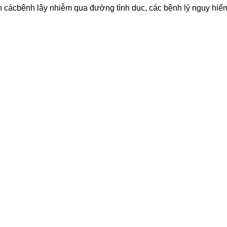
h các
bệnh lây nhiễm qua đường tình dục
, các bệnh lý nguy hi