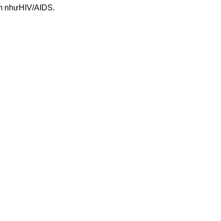
ểm như
H
I
V
/
AIDS
.